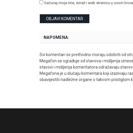
Sačuvaj moje ime, email i web stranicu u ovom bro
NAPOMENA:
Svi komentari se prethodno moraju odobriti od stra
Megafon se ograđuje od stavova i mišljenja iznes
stavovi i mišljenja komentatora odražavaju stavove i
Megafona je u slučaju komentara koji izazivaju rasn
obavijestiti nadležne organe o takvom pristiglom