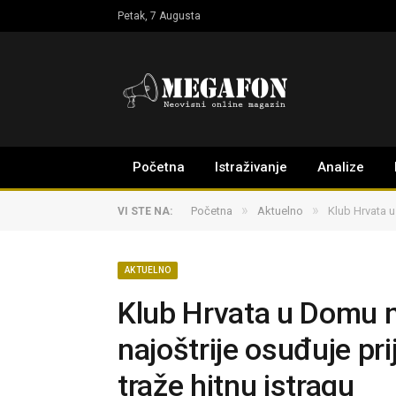
Petak, 7 Augusta
Početna
Istraživanje
Analize
»
»
Početna
Aktuelno
Klub Hrvata u
VI STE NA:
AKTUELNO
Klub Hrvata u Domu 
najoštrije osuđuje pri
traže hitnu istragu