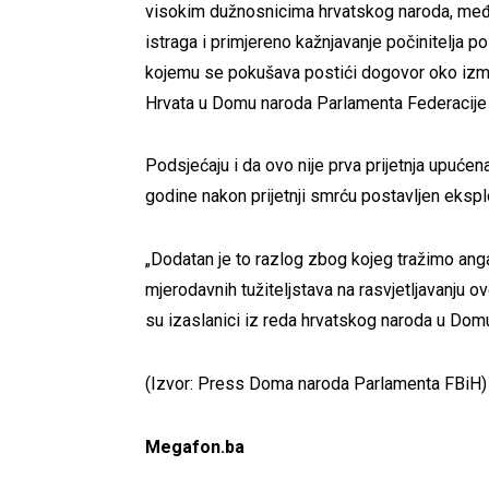
visokim dužnosnicima hrvatskog naroda, među 
istraga i primjereno kažnjavanje počinitelja 
kojemu se pokušava postići dogovor oko izmje
Hrvata u Domu naroda Parlamenta Federacije
Podsjećaju i da ovo nije prva prijetnja upuće
godine nakon prijetnji smrću postavljen eksp
„Dodatan je to razlog zbog kojeg tražimo angaž
mjerodavnih tužiteljstava na rasvjetljavanju ov
su izaslanici iz reda hrvatskog naroda u Dom
(Izvor: Press Doma naroda Parlamenta FBiH)
Megafon.ba