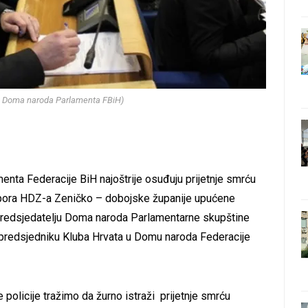
a Doma naroda Parlamenta FBiH)
enta Federacije BiH najoštrije osuđuju prijetnje smrću
dbora HDZ-a Zeničko – dobojske županije upućene
predsjedatelju Doma naroda Parlamentarne skupštine
predsjedniku Kluba Hrvata u Domu naroda Federacije
ve policije tražimo da žurno istraži prijetnje smrću