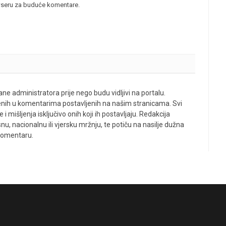
wseru za buduće komentare.
ne administratora prije nego budu vidljivi na portalu.
enih u komentarima postavljenih na našim stranicama. Svi
 mišljenja isključivo onih koji ih postavljaju. Redakcija
u, nacionalnu ili vjersku mržnju, te potiču na nasilje dužna
 komentaru.