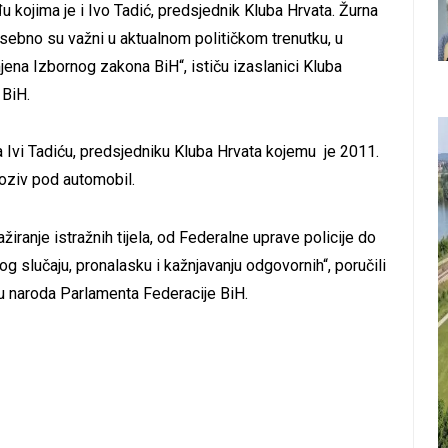
kojima je i Ivo Tadić, predsjednik Kluba Hrvata. Žurna
posebno su važni u aktualnom političkom trenutku, u
na Izbornog zakona BiH“, ističu izaslanici Kluba
 BiH.
na Ivi Tadiću, predsjedniku Kluba Hrvata kojemu je 2011.
loziv pod automobil.
iranje istražnih tijela, od Federalne uprave policije do
og slučaju, pronalasku i kažnjavanju odgovornih“, poručili
u naroda Parlamenta Federacije BiH.