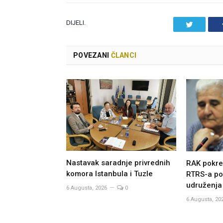
DIJELI.
Twitter
POVEZANI
ČLANCI
Nastavak saradnje privrednih
RAK pokre
komora Istanbula i Tuzle
RTRS-a po
udruženja
6 Augusta, 2026
0
6 Augusta, 20