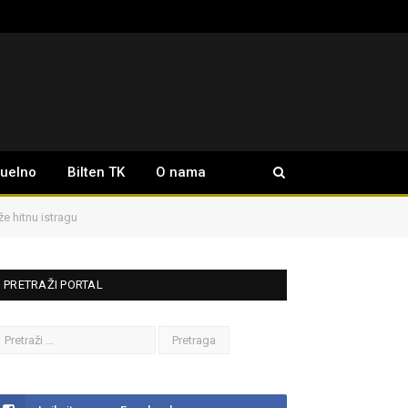
tuelno
Bilten TK
O nama
že hitnu istragu
PRETRAŽI PORTAL