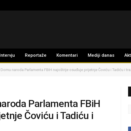
Intervju
Reportaže
Komentari
Mediji danas
Ak
 Domu naroda Parlamenta FBiH najoštrije osuđuje prijetnje Čoviću i Tadiću i tra
naroda Parlamenta FBiH
jetnje Čoviću i Tadiću i