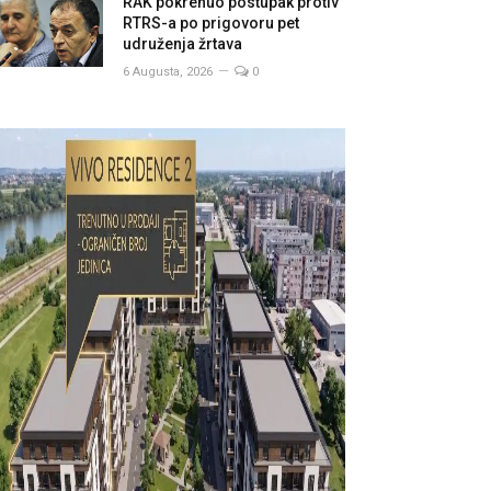
RAK pokrenuo postupak protiv
RTRS-a po prigovoru pet
udruženja žrtava
6 Augusta, 2026
0