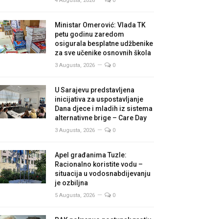
4 Augusta, 2026
0
Ministar Omerović: Vlada TK
petu godinu zaredom
osigurala besplatne udžbenike
za sve učenike osnovnih škola
3 Augusta, 2026
0
U Sarajevu predstavljena
inicijativa za uspostavljanje
Dana djece i mladih iz sistema
alternativne brige – Care Day
3 Augusta, 2026
0
Apel građanima Tuzle:
Racionalno koristite vodu –
situacija u vodosnabdijevanju
je ozbiljna
5 Augusta, 2026
0