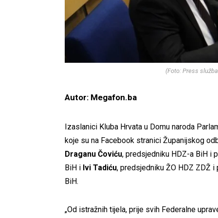
(Foto: Press služb
Autor: Megafon.ba
Izaslanici Kluba Hrvata u Domu naroda Parlam
koje su na Facebook stranici Županijskog o
Draganu Čoviću
, predsjedniku HDZ-a BiH i 
BiH i
lvi Tadiću
, predsjedniku ŽO HDZ ZDŽ i 
BiH.
„Od istražnih tijela, prije svih Federalne upra