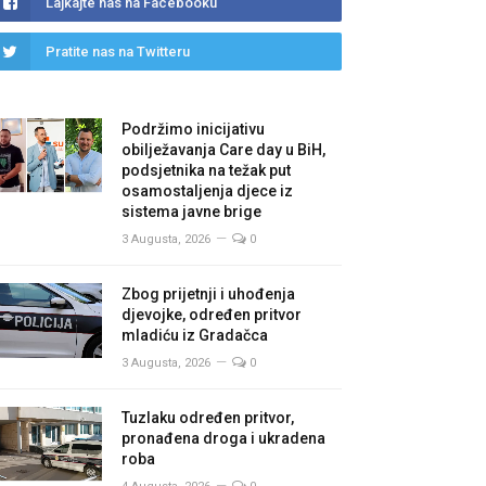
Lajkajte nas na Facebooku
Pratite nas na Twitteru
Podržimo inicijativu
obilježavanja Care day u BiH,
podsjetnika na težak put
osamostaljenja djece iz
sistema javne brige
3 Augusta, 2026
0
Zbog prijetnji i uhođenja
djevojke, određen pritvor
mladiću iz Gradačca
3 Augusta, 2026
0
Tuzlaku određen pritvor,
pronađena droga i ukradena
roba