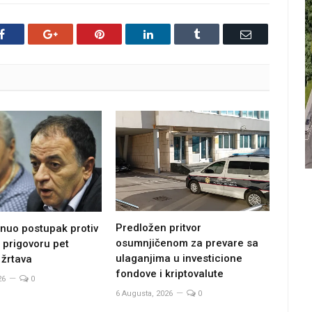
Facebook
Google+
Pinterest
LinkedIn
Tumblr
Email
Predložen pritvor
nuo postupak protiv
osumnjičenom za prevare sa
 prigovoru pet
ulaganjima u investicione
 žrtava
fondove i kriptovalute
26
0
6 Augusta, 2026
0