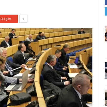
+
Google+