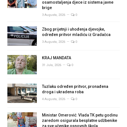
osamostaljenja djece iz sistema javne
brige
3 Augusta, 2026
0
Zbog prijetnji i uhođenja djevojke,
određen pritvor mladiću iz Gradačca
3 Augusta, 2026
0
KRAJ MANDATA
31 Jula, 2026
0
Tuzlaku određen pritvor, pronađena
droga i ukradena roba
4 Augusta, 2026
0
Ministar Omerović: Vlada TK petu godinu
zaredom osigurala besplatne udžbenike
za sve učenike osnovnih škola