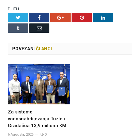
DIJELI.
Twitter
Facebook
Google+
Pinterest
LinkedIn
Tumblr
Email
POVEZANI
ČLANCI
Za sisteme
vodosnabdijevanja Tuzle i
Gradačca 13,9 miliona KM
6 Augusta, 2026
0