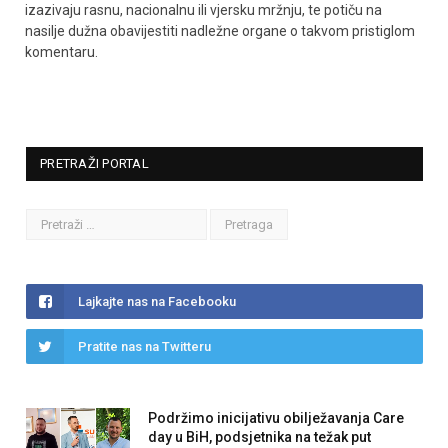
izazivaju rasnu, nacionalnu ili vjersku mržnju, te potiču na
nasilje dužna obavijestiti nadležne organe o takvom pristiglom
komentaru.
PRETRAŽI PORTAL
Lajkajte nas na Facebooku
Pratite nas na Twitteru
Podržimo inicijativu obilježavanja Care
day u BiH, podsjetnika na težak put