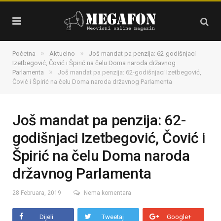
»
»
Početna
Aktuelno
Još mandat pa penzija: 62-godišnjaci
Izetbegović, Čović i Špirić na čelu Doma naroda državnog
»
Parlamenta
Još mandat pa penzija: 62-godišnjaci Izetbegović,
Čović i Špirić na čelu Doma naroda državnog Parlamenta
Još mandat pa penzija: 62-
godišnjaci Izetbegović, Čović i
Špirić na čelu Doma naroda
državnog Parlamenta
28 Februara, 2019
Nema komentara
Dijeli
Tweetaj
Google+