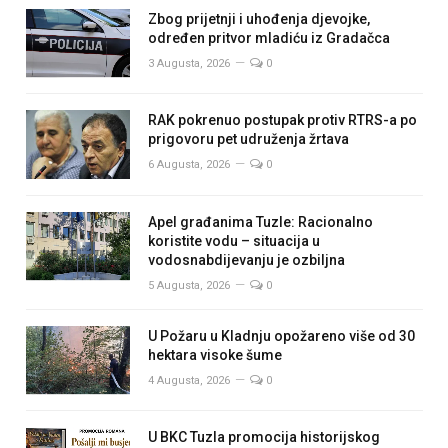
Zbog prijetnji i uhođenja djevojke,
određen pritvor mladiću iz Gradačca
3 Augusta, 2026
0
RAK pokrenuo postupak protiv RTRS-a po
prigovoru pet udruženja žrtava
6 Augusta, 2026
0
Apel građanima Tuzle: Racionalno
koristite vodu – situacija u
vodosnabdijevanju je ozbiljna
5 Augusta, 2026
0
U Požaru u Kladnju opožareno više od 30
hektara visoke šume
4 Augusta, 2026
0
U BKC Tuzla promocija historijskog