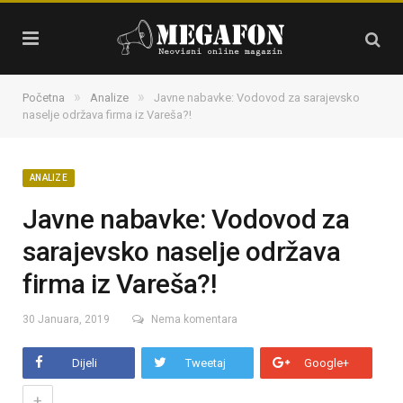
»
»
Početna
Analize
Javne nabavke: Vodovod za sarajevsko
naselje održava firma iz Vareša?!
ANALIZE
Javne nabavke: Vodovod za
sarajevsko naselje održava
firma iz Vareša?!
30 Januara, 2019
Nema komentara
Dijeli
Tweetaj
Google+
+