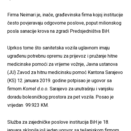
Firma Neimari je, inače, građevinska firma kojoj institucije
često povjeravaju odgovorne poslove, poput milionskog
posla sanacije krova na zgradi Predsjedništva BiH.
Uprkos tome što sanitetska vozila uglavnom imaju
ugrađenu potrebnu opremu za prijevoz i pružanje hitne
medicinske pomoći za vrijeme vožnje, Javna ustanova
(JU) Zavod za hitnu medicinsku pomoć Kantona Sarajevo
(KS) 12. januara 2019. godine potpisao je ugovor sa
firmom
Komel d.o.o.
Sarajevo za unutrašnju i vanjsku
doradu bolesničkog prostora za pet vozila. Posao je
vrijedan 99.923 KM.
Služba za zajedničke poslove institucija BiH je 18.
januara sklopila još jedan ugovor sa tešanjskom firmom