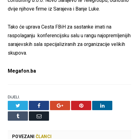
consulting d.o.o.
Novo Sarajevo te
Telegroupu
, odnosno
dvije njihove firme iz Sarajeva i Banje Luke.
Tako će uprava Cesta FBiH za sastanke imati na
raspolaganju konferencijsku salu u rangu najopremljenijih
sarajevskih sala specijaliziranih za organizacije velikih
skupova.
Megafon.ba
DIJELI.
Twitter
Facebook
Google+
Pinterest
LinkedIn
Tumblr
Email
POVEZANI
ČLANCI