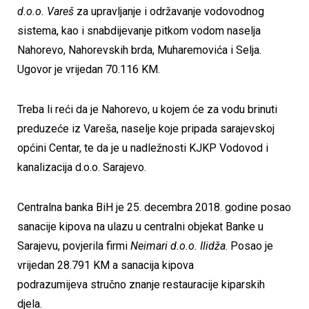
d.o.o. Vareš
za upravljanje i održavanje vodovodnog
sistema, kao i snabdijevanje pitkom vodom naselja
Nahorevo, Nahorevskih brda, Muharemovića i Selja.
Ugovor je vrijedan 70.116 KM.
Treba li reći da je Nahorevo, u kojem će za vodu brinuti
preduzeće iz Vareša, naselje koje pripada sarajevskoj
općini Centar, te da je u nadležnosti KJKP Vodovod i
kanalizacija d.o.o. Sarajevo.
Centralna banka BiH je 25. decembra 2018. godine posao
sanacije kipova na ulazu u centralni objekat Banke u
Sarajevu, povjerila firmi
Neimari d.o.o. Ilidža
. Posao je
vrijedan 28.791 KM a sanacija kipova
podrazumijeva
stručno znanje restauracije kiparskih
djela.