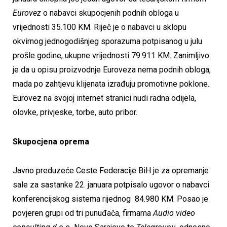
Eurovez
o nabavci skupocjenih podnih obloga u
vrijednosti 35.100 KM. Riječ je o nabavci u sklopu
okvirnog jednogodišnjeg sporazuma potpisanog u julu
prošle godine, ukupne vrijednosti 79.911 KM. Zanimljivo
je da u opisu proizvodnje Euroveza nema podnih obloga,
mada po zahtjevu klijenata izrađuju promotivne poklone.
Eurovez na svojoj internet stranici nudi radna odijela,
olovke, privjeske, torbe, auto pribor.
Skupocjena oprema
Javno preduzeće Ceste Federacije BiH je za opremanje
sale za sastanke 22. januara potpisalo ugovor o nabavci
konferencijskog sistema rijednog 84.980 KM. Posao je
povjeren grupi od tri punuđača, firmama
Audio video