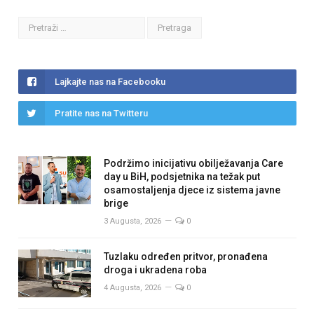
Lajkajte nas na Facebooku
Pratite nas na Twitteru
Podržimo inicijativu obilježavanja Care
day u BiH, podsjetnika na težak put
osamostaljenja djece iz sistema javne
brige
3 Augusta, 2026
0
Tuzlaku određen pritvor, pronađena
droga i ukradena roba
4 Augusta, 2026
0