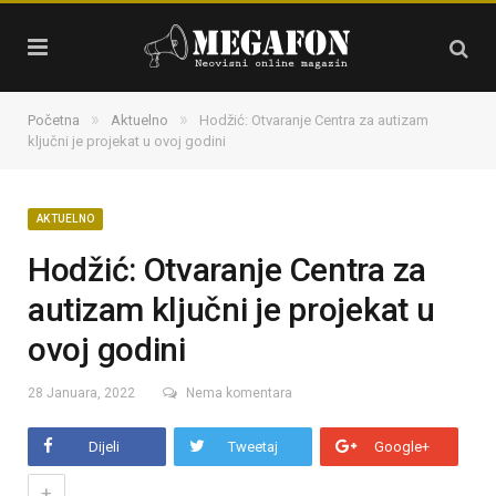
»
»
Početna
Aktuelno
Hodžić: Otvaranje Centra za autizam
ključni je projekat u ovoj godini
AKTUELNO
Hodžić: Otvaranje Centra za
autizam ključni je projekat u
ovoj godini
28 Januara, 2022
Nema komentara
Dijeli
Tweetaj
Google+
+