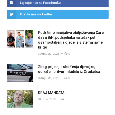
Lajkajte nas na Facebooku
Pratite nas na Twitteru
Podržimo inicijativu obilježavanja Care
day u BiH, podsjetnika na težak put
osamostaljenja djece iz sistema javne
brige
3 Augusta, 2026
0
Zbog prijetnji i uhođenja djevojke,
određen pritvor mladiću iz Gradačca
3 Augusta, 2026
0
KRAJ MANDATA
31 Jula, 2026
0