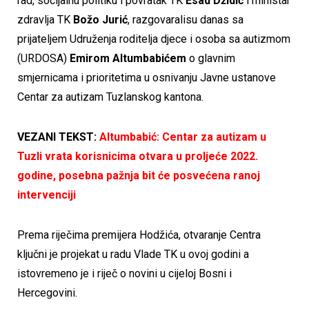
rad, socijalnu politiku i povratak TK
Esad Džidić
i ministar
zdravlja TK
Božo Jurić
, razgovaralisu danas sa
prijateljem Udruženja roditelja djece i osoba sa autizmom
(URDOSA)
Emirom Altumbabićem
o glavnim
smjernicama i prioritetima u osnivanju Javne ustanove
Centar za autizam Tuzlanskog kantona.
VEZANI TEKST:
Altumbabić: Centar za autizam u
Tuzli vrata korisnicima otvara u proljeće 2022.
godine, posebna pažnja bit će posvećena ranoj
intervenciji
Prema riječima premijera Hodžića, otvaranje Centra
ključni je projekat u radu Vlade TK u ovoj godini a
istovremeno je i riječ o novini u cijeloj Bosni i
Hercegovini.