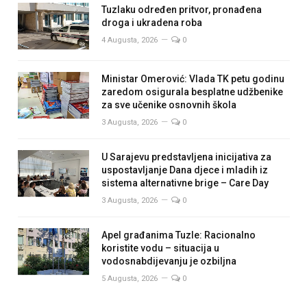
Tuzlaku određen pritvor, pronađena
droga i ukradena roba
4 Augusta, 2026
0
Ministar Omerović: Vlada TK petu godinu
zaredom osigurala besplatne udžbenike
za sve učenike osnovnih škola
3 Augusta, 2026
0
U Sarajevu predstavljena inicijativa za
uspostavljanje Dana djece i mladih iz
sistema alternativne brige – Care Day
3 Augusta, 2026
0
Apel građanima Tuzle: Racionalno
koristite vodu – situacija u
vodosnabdijevanju je ozbiljna
5 Augusta, 2026
0