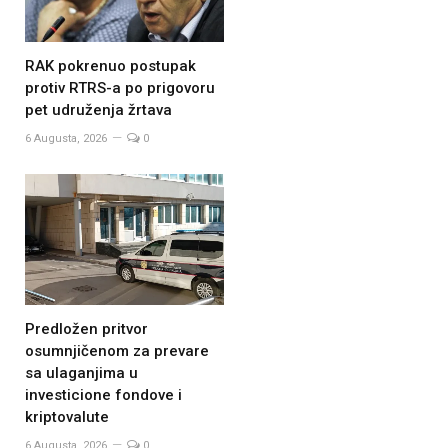
RAK pokrenuo postupak
protiv RTRS-a po prigovoru
pet udruženja žrtava
6 Augusta, 2026
0
Predložen pritvor
osumnjičenom za prevare
sa ulaganjima u
investicione fondove i
kriptovalute
6 Augusta, 2026
0