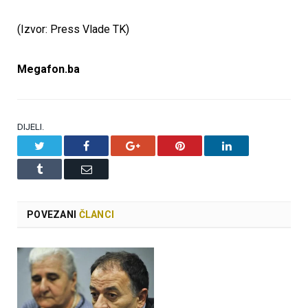
(Izvor: Press Vlade TK)
Megafon.ba
DIJELI.
Twitter
Facebook
Google+
Pinterest
LinkedIn
Tumblr
Email
POVEZANI
ČLANCI