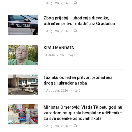
3 Augusta, 2026
0
Zbog prijetnji i uhođenja djevojke,
određen pritvor mladiću iz Gradačca
3 Augusta, 2026
0
KRAJ MANDATA
31 Jula, 2026
0
Tuzlaku određen pritvor, pronađena
droga i ukradena roba
4 Augusta, 2026
0
Ministar Omerović: Vlada TK petu godinu
zaredom osigurala besplatne udžbenike
za sve učenike osnovnih škola
3 Augusta, 2026
0