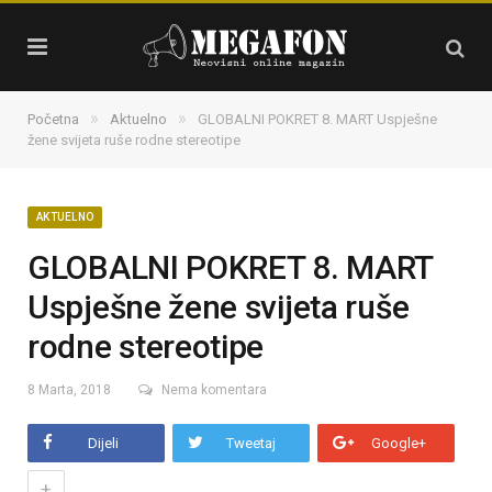
»
»
Početna
Aktuelno
GLOBALNI POKRET 8. MART Uspješne
žene svijeta ruše rodne stereotipe
AKTUELNO
GLOBALNI POKRET 8. MART
Uspješne žene svijeta ruše
rodne stereotipe
8 Marta, 2018
Nema komentara
Dijeli
Tweetaj
Google+
+