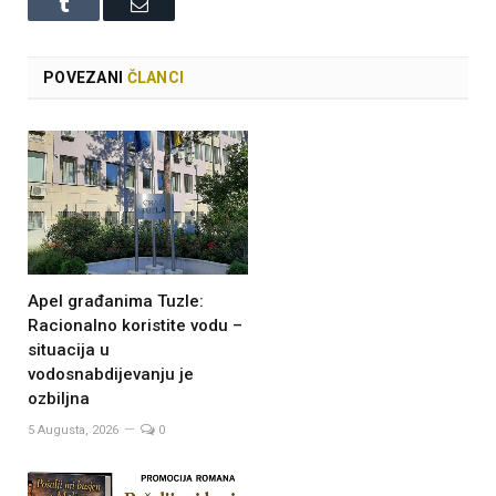
Tumblr
Email
POVEZANI
ČLANCI
Apel građanima Tuzle:
Racionalno koristite vodu –
situacija u
vodosnabdijevanju je
ozbiljna
5 Augusta, 2026
0