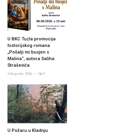
U BKC Tuzla promocija
historijskog romana
„Pošalji mi busjen s
Malina“, autora Saliha
Straševića
5 Augusta, 2026
0
U Požaru u Kladnju