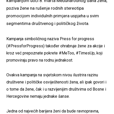
kampanjom uoči 8. marta Međunarodnog dana žena,
poziva žene na rušenje rodnih stereotipa
promocijom individulnih primjera uspjeha u svim
segmentima društvenog i političkog života.
Kampanja simboličnog naziva Press for progress
(#PressforProgress) također ohrabruje žene za akcije i
kroz već prepoznate pokrete #MeToo, #TimesUp, koji
promoviraju pravo na rodnu jednakost.
Ovakva kampanja na svjetskom nivou ilustrira razinu
društvene i političke osviještenosti žena, ali ipak govori i
o tome da žene, čak i u razvijenijim društvima od Bosne i
Hercegovine nemaju jednake šanse.
Jedna od najvećih barijera ženi da bude ravnopravna,