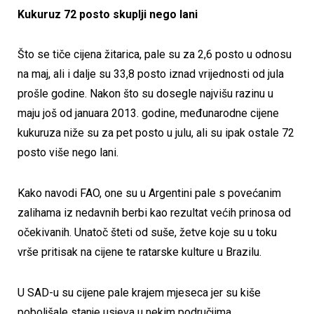
Kukuruz 72 posto skuplji nego lani
Što se tiče cijena žitarica, pale su za 2,6 posto u odnosu
na maj, ali i dalje su 33,8 posto iznad vrijednosti od jula
prošle godine. Nakon što su dosegle najvišu razinu u
maju još od januara 2013. godine, međunarodne cijene
kukuruza niže su za pet posto u julu, ali su ipak ostale 72
posto više nego lani.
Kako navodi FAO, one su u Argentini pale s povećanim
zalihama iz nedavnih berbi kao rezultat većih prinosa od
očekivanih. Unatoč šteti od suše, žetve koje su u toku
vrše pritisak na cijene te ratarske kulture u Brazilu.
U SAD-u su cijene pale krajem mjeseca jer su kiše
poboljšale stanje usjeva u nekim područjima.