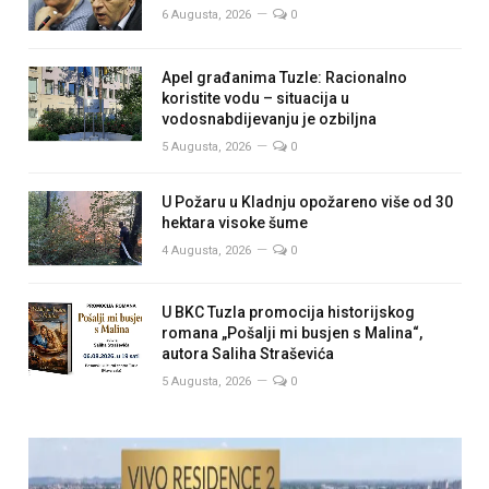
6 Augusta, 2026
0
Apel građanima Tuzle: Racionalno
koristite vodu – situacija u
vodosnabdijevanju je ozbiljna
5 Augusta, 2026
0
U Požaru u Kladnju opožareno više od 30
hektara visoke šume
4 Augusta, 2026
0
U BKC Tuzla promocija historijskog
romana „Pošalji mi busjen s Malina“,
autora Saliha Straševića
5 Augusta, 2026
0