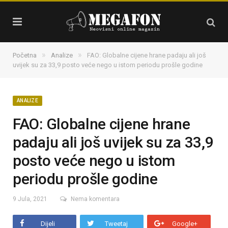
»
»
Početna
Analize
FAO: Globalne cijene hrane padaju ali još
uvijek su za 33,9 posto veće nego u istom periodu prošle godine
ANALIZE
FAO: Globalne cijene hrane
padaju ali još uvijek su za 33,9
posto veće nego u istom
periodu prošle godine
9 Jula, 2021
Nema komentara
Dijeli
Tweetaj
Google+