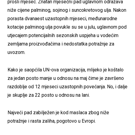
prošli mjesec. Znatan mjesečni pad uglavnom odražava
niže cijene palminog, sojinog i suncokretovog ulja. Nakon
porasta dvanaest uzastopnih mjeseci, međunarodne
kotacije palminog ulja povukle su se u julu, uglavnom pod
utjecajem potencijalnih sezonskih uspjeha u vodećim
zemljama proizvođačima i nedostatka potražnje za
uvozom.
Kako je saopćila UN-ova organizacija, mlijeko je koštalo
za jedan posto manje u odnosu na maj čime je završeno
razdoblje od 12 mjeseci uzastopnih povećanja. No, i dalje
je skuplje za 22 posto u odnosu na lani.
Najveći pad zabilježen je kod maslaca zbog niže
potražnje i rasta zaliha, pogotovo u Evropi.