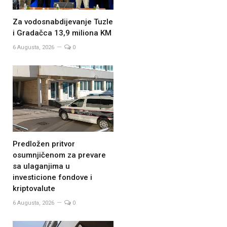
Za vodosnabdijevanje Tuzle
i Gradačca 13,9 miliona KM
6 Augusta, 2026
0
Predložen pritvor
osumnjičenom za prevare
sa ulaganjima u
investicione fondove i
kriptovalute
6 Augusta, 2026
0