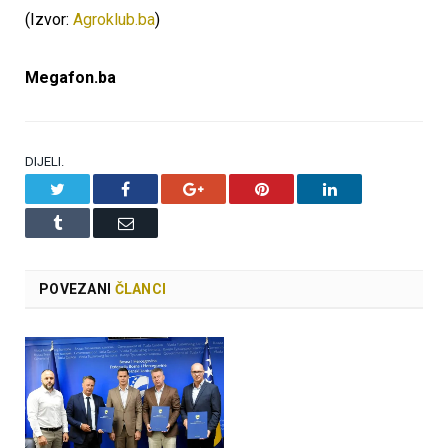
(Izvor:
Agroklub.ba
)
Megafon.ba
DIJELI.
Twitter
Facebook
Google+
Pinterest
LinkedIn
Tumblr
Email
POVEZANI
ČLANCI