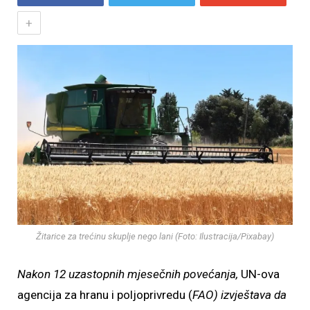
+
Žitarice za trećinu skuplje nego lani (Foto: Ilustracija/Pixabay)
Nakon 12 uzastopnih mjesečnih povećanja,
UN-ova
agencija za hranu i poljoprivredu (
FAO) izvještava da