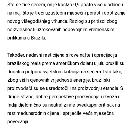
Što se tiče šećera, on je koštao 0,9 posto više u odnosu
na maj, što je treći uzastopni mjesečni porast i dostizanje
novog višegodišnjeg vrhunca. Razlog su pritisci zbog
neizvjesnosti uzrokovanih nepovoljnim vremenskim
prilikama u Brazilu.
Također, nedavni rast cijena sirove nafte i aprecijacija
brazilskog reala prema američkom dolaru u julu pružili su
dodatnu potporu svjetskim kotacijama šećera. Isto tako,
zbog viših cjenovnih vrijednosti energije, brazilski
proizvođači su se usredotočili na proizvodnju etanola. S
druge strane, dobre perspektive proizvodnje i izvoza u
Indiji djelomično su neutralizirale sveukupni pritisak na
rast međunarodnih cijena i spriječile veća mjesečna
povećanja.