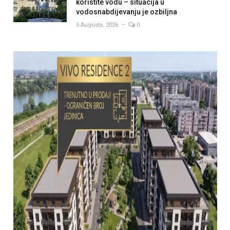
koristite vodu – situacija u
vodosnabdijevanju je ozbiljna
5 Augusta, 2026
0