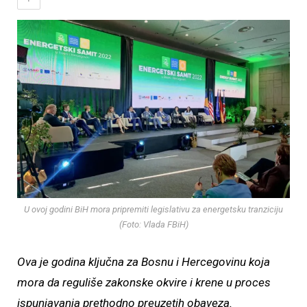
U ovoj godini BiH mora pripremiti legislativu za energetsku tranziciju
(Foto: Vlada FBiH)
Ova je godina ključna za Bosnu i Hercegovinu koja
mora da reguliše zakonske okvire i krene u proces
ispunjavanja prethodno preuzetih obaveza.