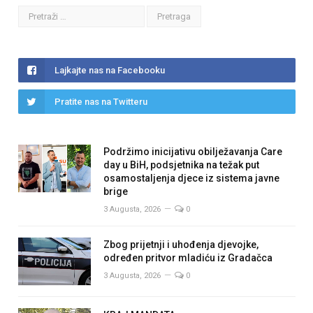
Lajkajte nas na Facebooku
Pratite nas na Twitteru
Podržimo inicijativu obilježavanja Care
day u BiH, podsjetnika na težak put
osamostaljenja djece iz sistema javne
brige
3 Augusta, 2026
0
Zbog prijetnji i uhođenja djevojke,
određen pritvor mladiću iz Gradačca
3 Augusta, 2026
0