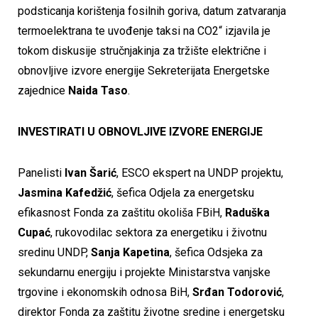
podsticanja korištenja fosilnih goriva, datum zatvaranja
termoelektrana te uvođenje taksi na CO2“ izjavila je
tokom diskusije stručnjakinja za tržište električne i
obnovljive izvore energije Sekreterijata Energetske
zajednice
Naida Taso
.
INVESTIRATI U OBNOVLJIVE IZVORE ENERGIJE
Panelisti
Ivan Šarić
, ESCO ekspert na UNDP projektu,
Jasmina Kafedžić
, šefica Odjela za energetsku
efikasnost Fonda za zaštitu okoliša FBiH,
Raduška
Cupać
, rukovodilac sektora za energetiku i životnu
sredinu UNDP,
Sanja Kapetina
, šefica Odsjeka za
sekundarnu energiju i projekte Ministarstva vanjske
trgovine i ekonomskih odnosa BiH,
Srđan Todorović
,
direktor Fonda za zaštitu životne sredine i energetsku