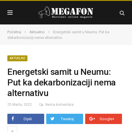
»
»
Početna
Aktuelno
Energetski samit u Neumu: Put ka
dekarbonizaciji nema alternativu
AKTUELNO
Energetski samit u Neumu:
Put ka dekarbonizaciji nema
alternativu
25 Marta, 2022
Nema komentara
Dijeli
Tweetaj
Google+
+