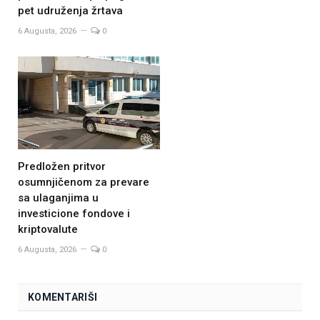
pet udruženja žrtava
6 Augusta, 2026
0
Predložen pritvor
osumnjičenom za prevare
sa ulaganjima u
investicione fondove i
kriptovalute
6 Augusta, 2026
0
KOMENTARIŠI