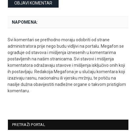
NAPOMENA:
Svi komentari se prethodno moraju odobriti od strane
administratora prije nego budu vidljivi na portalu. Megafon se
ograđuje od stavova i mišljenja iznesenih u komentarima
postavljenih na našim stranicama. Svi stavovi i mišljenja
komentatora odražavaju stavove i mišljenja isključivo onih koji
ih postavljaju. Redakcija Megafona je u slučaju komentara koji
izazivaju rasnu, nacionalnu ili vjersku mržnju, te potiču na
nasilje dužna obavijestiti nadležne organe o takvom pristiglom
komentaru.
PRETRAŽI PORTAL