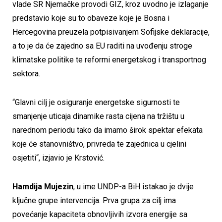
vlade SR Njemačke provodi GIZ, kroz uvodno je izlaganje
predstavio koje su to obaveze koje je Bosna i
Hercegovina preuzela potpisivanjem Sofijske deklaracije,
a to je da će zajedno sa EU raditi na uvođenju stroge
klimatske politike te reformi energetskog i transportnog
sektora.
“Glavni cilj je osiguranje energetske sigurnosti te
smanjenje uticaja dinamike rasta cijena na tržištu u
narednom periodu tako da imamo širok spektar efekata
koje će stanovništvo, privreda te zajednica u cjelini
osjetiti“, izjavio je Krstović.
Hamdija Mujezin
, u ime UNDP-a BiH istakao je dvije
ključne grupe intervencija. Prva grupa za cilj ima
povećanje kapaciteta obnovljivih izvora energije sa