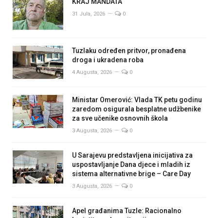
KRAJ MANDATA
31 Jula, 2026
0
Tuzlaku određen pritvor, pronađena
droga i ukradena roba
4 Augusta, 2026
0
Ministar Omerović: Vlada TK petu godinu
zaredom osigurala besplatne udžbenike
za sve učenike osnovnih škola
3 Augusta, 2026
0
U Sarajevu predstavljena inicijativa za
uspostavljanje Dana djece i mladih iz
sistema alternativne brige – Care Day
3 Augusta, 2026
0
Apel građanima Tuzle: Racionalno