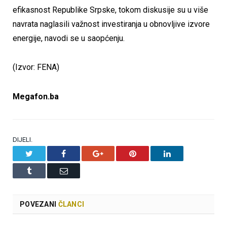
efikasnost Republike Srpske, tokom diskusije su u više
navrata naglasili važnost investiranja u obnovljive izvore
energije, navodi se u saopćenju.
(Izvor: FENA)
Megafon.ba
DIJELI.
Twitter
Facebook
Google+
Pinterest
LinkedIn
Tumblr
Email
POVEZANI
ČLANCI