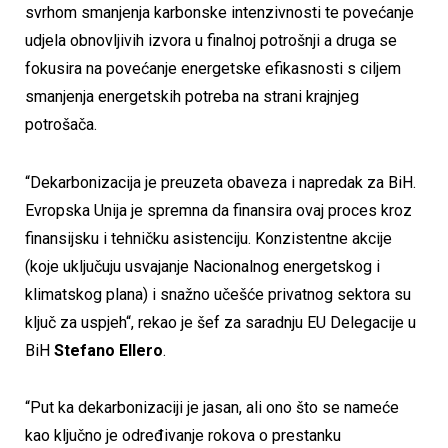
svrhom smanjenja karbonske intenzivnosti te povećanje
udjela obnovljivih izvora u finalnoj potrošnji a druga se
fokusira na povećanje energetske efikasnosti s ciljem
smanjenja energetskih potreba na strani krajnjeg
potrošača.
“Dekarbonizacija je preuzeta obaveza i napredak za BiH.
Evropska Unija je spremna da finansira ovaj proces kroz
finansijsku i tehničku asistenciju. Konzistentne akcije
(koje uključuju usvajanje Nacionalnog energetskog i
klimatskog plana) i snažno učešće privatnog sektora su
ključ za uspjeh“, rekao je šef za saradnju EU Delegacije u
BiH
Stefano Ellero
.
“Put ka dekarbonizaciji je jasan, ali ono što se nameće
kao ključno je određivanje rokova o prestanku