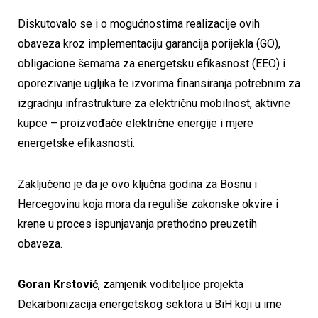
Diskutovalo se i o mogućnostima realizacije ovih
obaveza kroz implementaciju garancija porijekla (GO),
obligacione šemama za energetsku efikasnost (EEO) i
oporezivanje ugljika te izvorima finansiranja potrebnim za
izgradnju infrastrukture za električnu mobilnost, aktivne
kupce – proizvođače električne energije i mjere
energetske efikasnosti.
Zaključeno je da je ovo ključna godina za Bosnu i
Hercegovinu koja mora da reguliše zakonske okvire i
krene u proces ispunjavanja prethodno preuzetih
obaveza.
Goran Krstović
, zamjenik voditeljice projekta
Dekarbonizacija energetskog sektora u BiH koji u ime