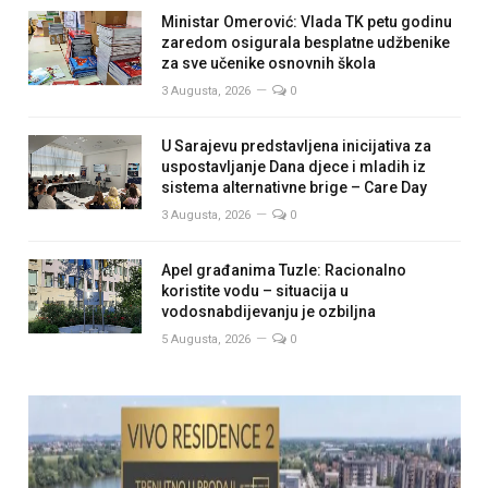
Ministar Omerović: Vlada TK petu godinu
zaredom osigurala besplatne udžbenike
za sve učenike osnovnih škola
3 Augusta, 2026
0
U Sarajevu predstavljena inicijativa za
uspostavljanje Dana djece i mladih iz
sistema alternativne brige – Care Day
3 Augusta, 2026
0
Apel građanima Tuzle: Racionalno
koristite vodu – situacija u
vodosnabdijevanju je ozbiljna
5 Augusta, 2026
0