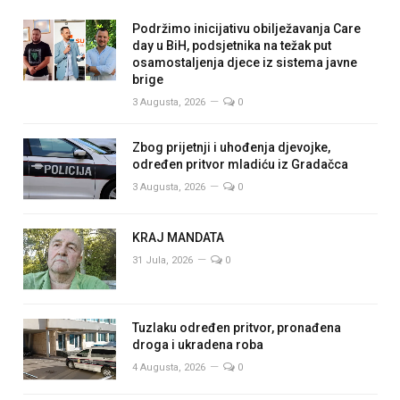
Podržimo inicijativu obilježavanja Care
day u BiH, podsjetnika na težak put
osamostaljenja djece iz sistema javne
brige
3 Augusta, 2026
0
Zbog prijetnji i uhođenja djevojke,
određen pritvor mladiću iz Gradačca
3 Augusta, 2026
0
KRAJ MANDATA
31 Jula, 2026
0
Tuzlaku određen pritvor, pronađena
droga i ukradena roba
4 Augusta, 2026
0