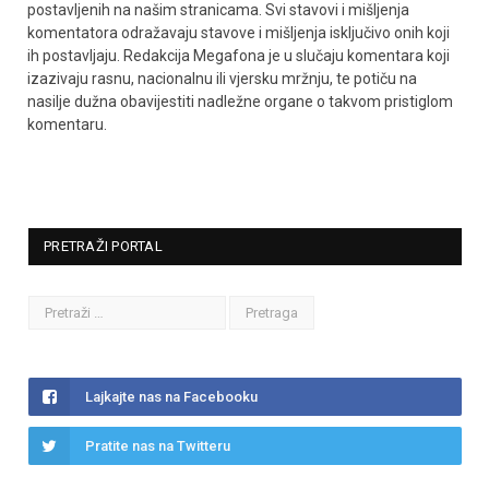
postavljenih na našim stranicama. Svi stavovi i mišljenja
komentatora odražavaju stavove i mišljenja isključivo onih koji
ih postavljaju. Redakcija Megafona je u slučaju komentara koji
izazivaju rasnu, nacionalnu ili vjersku mržnju, te potiču na
nasilje dužna obavijestiti nadležne organe o takvom pristiglom
komentaru.
PRETRAŽI PORTAL
Lajkajte nas na Facebooku
Pratite nas na Twitteru