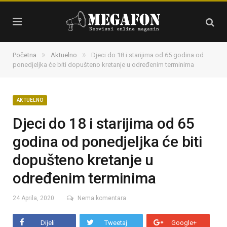
»
»
Početna
Aktuelno
Djeci do 18 i starijima od 65 godina od
ponedjeljka će biti dopušteno kretanje u određenim terminima
AKTUELNO
Djeci do 18 i starijima od 65
godina od ponedjeljka će biti
dopušteno kretanje u
određenim terminima
24 Aprila, 2020
Nema komentara
Dijeli
Tweetaj
Google+