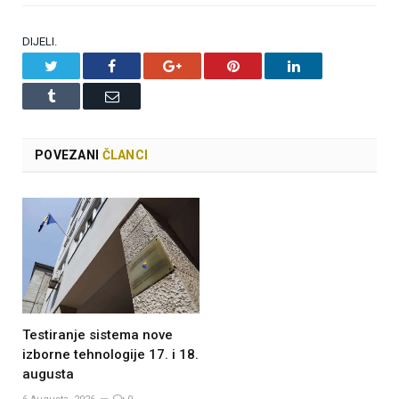
DIJELI.
Twitter
Facebook
Google+
Pinterest
LinkedIn
Tumblr
Email
POVEZANI
ČLANCI
Testiranje sistema nove
izborne tehnologije 17. i 18.
augusta