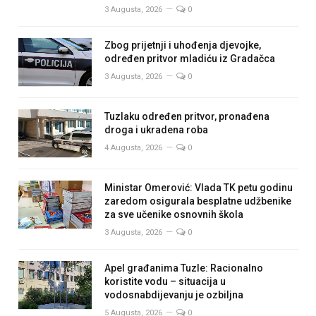
3 Augusta, 2026
0
Zbog prijetnji i uhođenja djevojke,
određen pritvor mladiću iz Gradačca
3 Augusta, 2026
0
Tuzlaku određen pritvor, pronađena
droga i ukradena roba
4 Augusta, 2026
0
Ministar Omerović: Vlada TK petu godinu
zaredom osigurala besplatne udžbenike
za sve učenike osnovnih škola
3 Augusta, 2026
0
Apel građanima Tuzle: Racionalno
koristite vodu – situacija u
vodosnabdijevanju je ozbiljna
5 Augusta, 2026
0