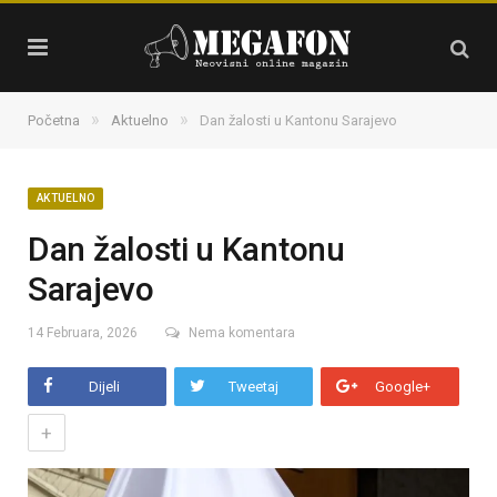
»
»
Početna
Aktuelno
Dan žalosti u Kantonu Sarajevo
AKTUELNO
Dan žalosti u Kantonu
Sarajevo
14 Februara, 2026
Nema komentara
Dijeli
Tweetaj
Google+
+