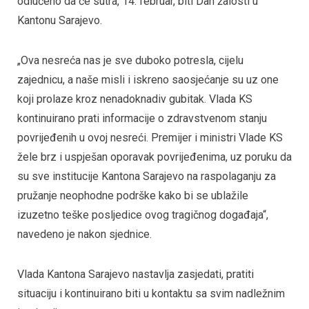
odlučeno da će sutra, 14. februar, biti Dan žalosti u
Kantonu Sarajevo.
„Ova nesreća nas je sve duboko potresla, cijelu
zajednicu, a naše misli i iskreno saosjećanje su uz one
koji prolaze kroz nenadoknadiv gubitak. Vlada KS
kontinuirano prati informacije o zdravstvenom stanju
povrijeđenih u ovoj nesreći. Premijer i ministri Vlade KS
žele brz i uspješan oporavak povrijeđenima, uz poruku da
su sve institucije Kantona Sarajevo na raspolaganju za
pružanje neophodne podrške kako bi se ublažile
izuzetno teške posljedice ovog tragičnog događaja“,
navedeno je nakon sjednice.
Vlada Kantona Sarajevo nastavlja zasjedati, pratiti
situaciju i kontinuirano biti u kontaktu sa svim nadležnim