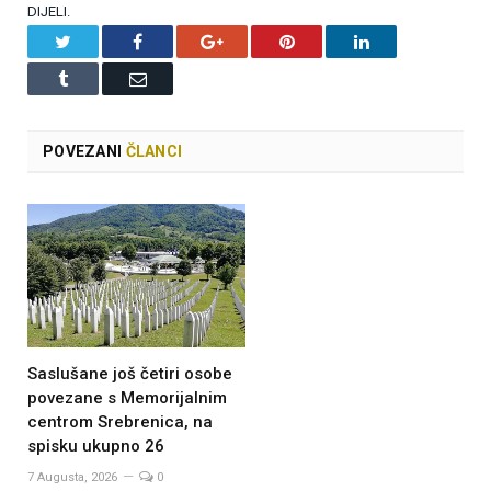
DIJELI.
Twitter
Facebook
Google+
Pinterest
LinkedIn
Tumblr
Email
POVEZANI
ČLANCI
Saslušane još četiri osobe
povezane s Memorijalnim
centrom Srebrenica, na
spisku ukupno 26
7 Augusta, 2026
0