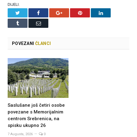
DIJELI.
Twitter
Facebook
Google+
Pinterest
LinkedIn
Tumblr
Email
POVEZANI
ČLANCI
Saslušane još četiri osobe
povezane s Memorijalnim
centrom Srebrenica, na
spisku ukupno 26
7 Augusta, 2026
0