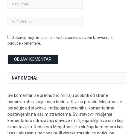
Sačuvaj moje ime, email i web stranicu u ovom browseru za
buduće komentare.
NAPOMENA:
Svi komentari se prethodno moraju odobriti od strane
administratora prije nego budu vidljivi na portalu. Megafon se
ograđuje od stavova i mišljenja iznesenih u komentarima
postavljenih na našim stranicama. Svi stavovi i mišljenja
komentatora odražavaju stavove i mišljenja isključivo onih koji
ih postavljaju. Redakcija Megafona je u slučaju komentara koji
izazivaju rasnu, nacionalnu ili vjersku mržnju, te potiču na