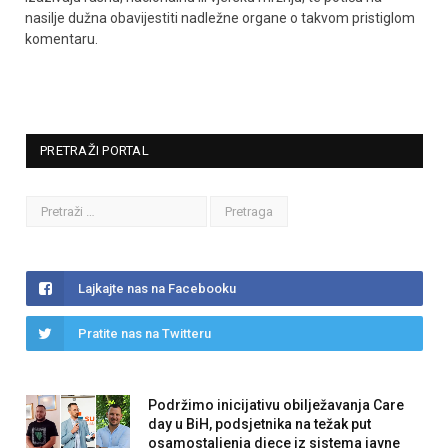
nasilje dužna obavijestiti nadležne organe o takvom pristiglom
komentaru.
PRETRAŽI PORTAL
Lajkajte nas na Facebooku
Pratite nas na Twitteru
Podržimo inicijativu obilježavanja Care
day u BiH, podsjetnika na težak put
osamostaljenja djece iz sistema javne