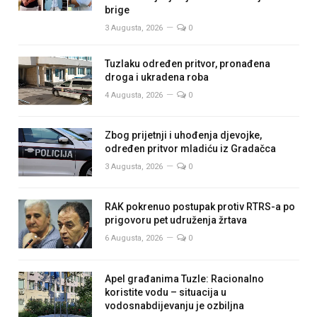
brige
3 Augusta, 2026
0
Tuzlaku određen pritvor, pronađena
droga i ukradena roba
4 Augusta, 2026
0
Zbog prijetnji i uhođenja djevojke,
određen pritvor mladiću iz Gradačca
3 Augusta, 2026
0
RAK pokrenuo postupak protiv RTRS-a po
prigovoru pet udruženja žrtava
6 Augusta, 2026
0
Apel građanima Tuzle: Racionalno
koristite vodu – situacija u
vodosnabdijevanju je ozbiljna