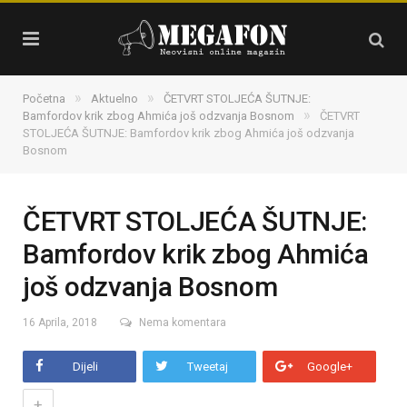
»
»
Početna
Aktuelno
ČETVRT STOLJEĆA ŠUTNJE:
»
Bamfordov krik zbog Ahmića još odzvanja Bosnom
ČETVRT
STOLJEĆA ŠUTNJE: Bamfordov krik zbog Ahmića još odzvanja
Bosnom
ČETVRT STOLJEĆA ŠUTNJE:
Bamfordov krik zbog Ahmića
još odzvanja Bosnom
16 Aprila, 2018
Nema komentara
Dijeli
Tweetaj
Google+
+