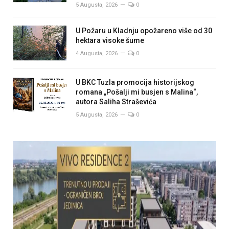
5 Augusta, 2026
0
U Požaru u Kladnju opožareno više od 30
hektara visoke šume
4 Augusta, 2026
0
U BKC Tuzla promocija historijskog
romana „Pošalji mi busjen s Malina“,
autora Saliha Straševića
5 Augusta, 2026
0