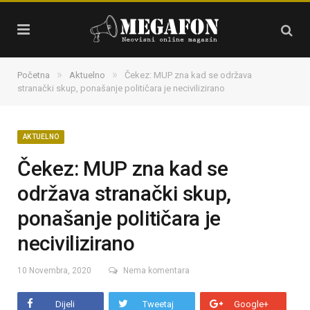
»
»
Početna
Aktuelno
Čekez: MUP zna kad se održava
stranački skup, ponašanje političara je necivilizirano
AKTUELNO
Čekez: MUP zna kad se
održava stranački skup,
ponašanje političara je
necivilizirano
10 Novembra, 2020
Nema komentara
Dijeli
Tweetaj
Google+