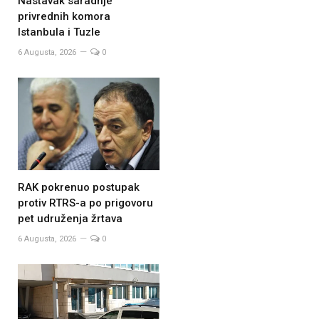
Nastavak saradnje
privrednih komora
Istanbula i Tuzle
6 Augusta, 2026
0
RAK pokrenuo postupak
protiv RTRS-a po prigovoru
pet udruženja žrtava
6 Augusta, 2026
0