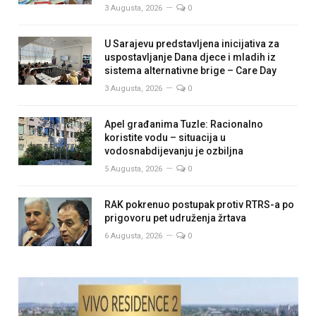
3 Augusta, 2026
0
U Sarajevu predstavljena inicijativa za
uspostavljanje Dana djece i mladih iz
sistema alternativne brige – Care Day
3 Augusta, 2026
0
Apel građanima Tuzle: Racionalno
koristite vodu – situacija u
vodosnabdijevanju je ozbiljna
5 Augusta, 2026
0
RAK pokrenuo postupak protiv RTRS-a po
prigovoru pet udruženja žrtava
6 Augusta, 2026
0