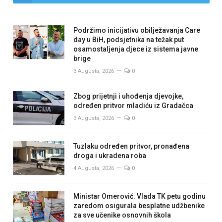
Podržimo inicijativu obilježavanja Care
day u BiH, podsjetnika na težak put
osamostaljenja djece iz sistema javne
brige
3 Augusta, 2026
0
Zbog prijetnji i uhođenja djevojke,
određen pritvor mladiću iz Gradačca
3 Augusta, 2026
0
Tuzlaku određen pritvor, pronađena
droga i ukradena roba
4 Augusta, 2026
0
Ministar Omerović: Vlada TK petu godinu
zaredom osigurala besplatne udžbenike
za sve učenike osnovnih škola