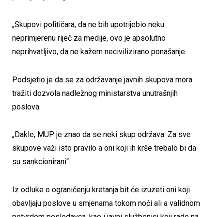
„Skupovi političara, da ne bih upotrijebio neku
neprimjerenu riječ za medije, ovo je apsolutno
neprihvatljivo, da ne kažem necivilizirano ponašanje.
Podsjetio je da se za održavanje javnih skupova mora
tražiti dozvola nadležnog ministarstva unutrašnjih
poslova.
„Dakle, MUP je znao da se neki skup održava. Za sve
skupove važi isto pravilo a oni koji ih krše trebalo bi da
su sankcionirani“.
Iz odluke o ograničenju kretanja bit će izuzeti oni koji
obavljaju poslove u smjenama tokom noći ali a validnom
potvrdom poslodavca, kao i javni službenici koji rade na