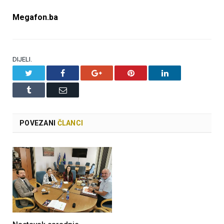
Megafon.ba
DIJELI.
Twitter
Facebook
Google+
Pinterest
LinkedIn
Tumblr
Email
POVEZANI
ČLANCI