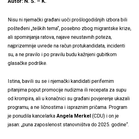
Autor: N. Š. – K.
Nisu ni njemački građani uoči prošlogodišnjih izbora bili
pošteđeni „teških tema“, posebno zbog migrantske krize,
ali spominjanja ratova, najave neustavnih poteza,
najprizemnije uvrede na račun protukandidata, incidenti
su, a ne pravilo i po pravilu budu kažnjeni gubitkom
glasačke podrške.
Istina, bavili su se i njemački kandidati perifernim
pitanjima poput promocije nudizma ili recepata za supu
od krompira, ali u konačnici su građani povjerenje ukazali
programu, a ne ličnostima i ispraznim pričama. Program
je ponudila kancelarka
Angela Merkel
(CDU) i on je
jasan: „puna zaposlenost stanovništva do 2025. godine“.