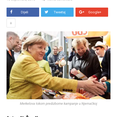
Dijeli
Tweetaj
Google+
+
Merkelova tokom predizborne kampanje u Njemačkoj