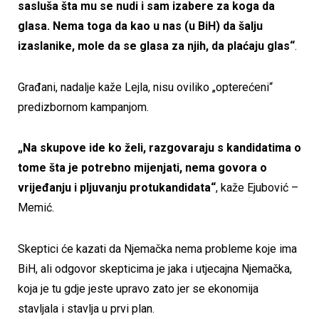
sasluša šta mu se nudi i sam izabere za koga da
glasa. Nema toga da kao u nas (u BiH) da šalju
izaslanike, mole da se glasa za njih, da plaćaju glas“
.
Građani, nadalje kaže Lejla, nisu oviliko „opterećeni“
predizbornom kampanjom.
„Na skupove ide ko želi, razgovaraju s kandidatima o
tome šta je potrebno mijenjati, nema govora o
vrijeđanju i pljuvanju protukandidata“
, kaže Ejubović –
Memić.
Skeptici će kazati da Njemačka nema probleme koje ima
BiH, ali odgovor skepticima je jaka i utjecajna Njemačka,
koja je tu gdje jeste upravo zato jer se ekonomija
stavljala i stavlja u prvi plan.