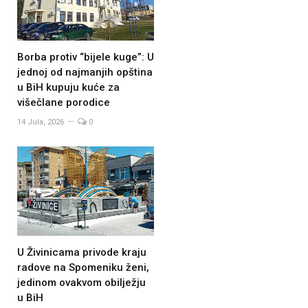
Borba protiv “bijele kuge”: U
jednoj od najmanjih opština
u BiH kupuju kuće za
višečlane porodice
14 Jula, 2026
0
U Živinicama privode kraju
radove na Spomeniku ženi,
jedinom ovakvom obilježju
u BiH