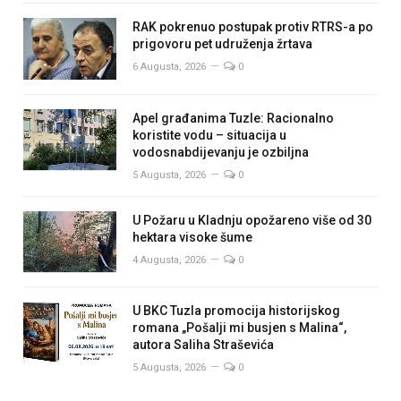
RAK pokrenuo postupak protiv RTRS-a po
prigovoru pet udruženja žrtava
6 Augusta, 2026
0
Apel građanima Tuzle: Racionalno
koristite vodu – situacija u
vodosnabdijevanju je ozbiljna
5 Augusta, 2026
0
U Požaru u Kladnju opožareno više od 30
hektara visoke šume
4 Augusta, 2026
0
U BKC Tuzla promocija historijskog
romana „Pošalji mi busjen s Malina“,
autora Saliha Straševića
5 Augusta, 2026
0