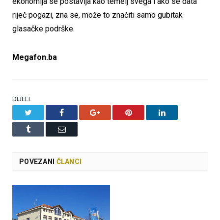
ekonomija se postavlja kao temelj svega i ako se data
riječ pogazi, zna se, može to značiti samo gubitak
glasačke podrške.
Megafon.ba
DIJELI.
Twitter
Facebook
Google+
Pinterest
LinkedIn
Tumblr
Email
POVEZANI
ČLANCI