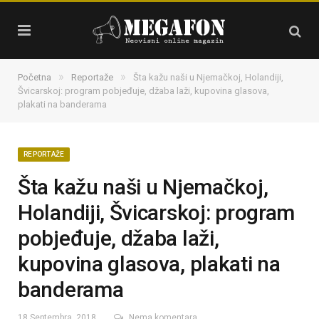
»
»
Početna
Reportaže
Šta kažu naši u Njemačkoj, Holandiji,
Švicarskoj: program pobjeđuje, džaba laži, kupovina glasova,
plakati na banderama
REPORTAŽE
Šta kažu naši u Njemačkoj,
Holandiji, Švicarskoj: program
pobjeđuje, džaba laži,
kupovina glasova, plakati na
banderama
18 Septembra, 2018
Nema komentara