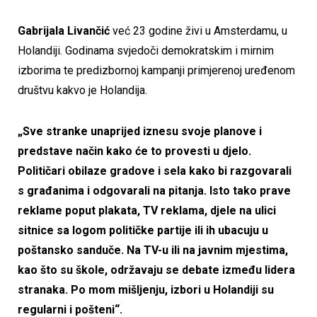
Gabrijala Livančić
već 23 godine živi u Amsterdamu, u
Holandiji. Godinama svjedoči demokratskim i mirnim
izborima te predizbornoj kampanji primjerenoj uređenom
društvu kakvo je Holandija.
„Sve stranke unaprijed iznesu svoje planove i
predstave način kako će to provesti u djelo.
Političari obilaze gradove i sela kako bi razgovarali
s građanima i odgovarali na pitanja. Isto tako prave
reklame poput plakata, TV reklama, djele na ulici
sitnice sa logom političke partije ili ih ubacuju u
poštansko sanduče. Na TV-u ili na javnim mjestima,
kao što su škole, održavaju se debate između lidera
stranaka. Po mom mišljenju, izbori u Holandiji su
regularni i pošteni“.