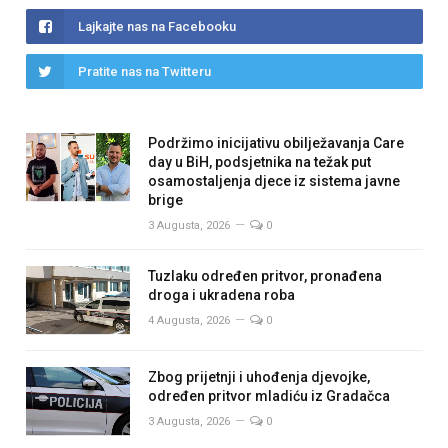
Lajkajte nas na Facebooku
Pratite nas na Twitteru
Podržimo inicijativu obilježavanja Care
day u BiH, podsjetnika na težak put
osamostaljenja djece iz sistema javne
brige
3 Augusta, 2026
0
Tuzlaku određen pritvor, pronađena
droga i ukradena roba
4 Augusta, 2026
0
Zbog prijetnji i uhođenja djevojke,
određen pritvor mladiću iz Gradačca
3 Augusta, 2026
0