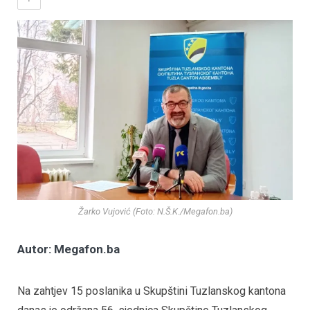
Žarko Vujović (Foto: N.Š.K./Megafon.ba)
Autor: Megafon.ba
Na zahtjev 15 poslanika u Skupštini Tuzlanskog kantona