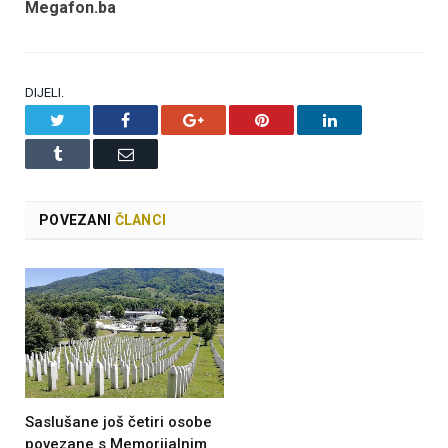
Megafon.ba
DIJELI.
Twitter
Facebook
Google+
Pinterest
LinkedIn
Tumblr
Email
POVEZANI
ČLANCI
Saslušane još četiri osobe
povezane s Memorijalnim