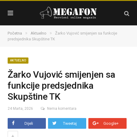
»
»
Početna
Aktuelno
Žarko Vujović smijenjen sa funkcije
predsjednika Skupštine TK
AKTUELNO
Žarko Vujović smijenjen sa
funkcije predsjednika
Skupštine TK
24 Marta, 2026
Nema komentara
Dijeli
Tweetaj
Google+
+