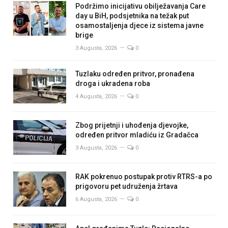
Podržimo inicijativu obilježavanja Care
day u BiH, podsjetnika na težak put
osamostaljenja djece iz sistema javne
brige
3 Augusta, 2026
0
Tuzlaku određen pritvor, pronađena
droga i ukradena roba
4 Augusta, 2026
0
Zbog prijetnji i uhođenja djevojke,
određen pritvor mladiću iz Gradačca
3 Augusta, 2026
0
RAK pokrenuo postupak protiv RTRS-a po
prigovoru pet udruženja žrtava
6 Augusta, 2026
0