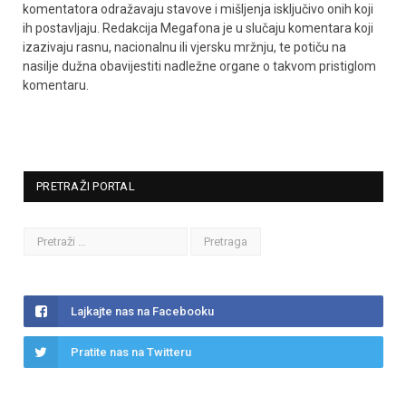
komentatora odražavaju stavove i mišljenja isključivo onih koji
ih postavljaju. Redakcija Megafona je u slučaju komentara koji
izazivaju rasnu, nacionalnu ili vjersku mržnju, te potiču na
nasilje dužna obavijestiti nadležne organe o takvom pristiglom
komentaru.
PRETRAŽI PORTAL
Lajkajte nas na Facebooku
Pratite nas na Twitteru