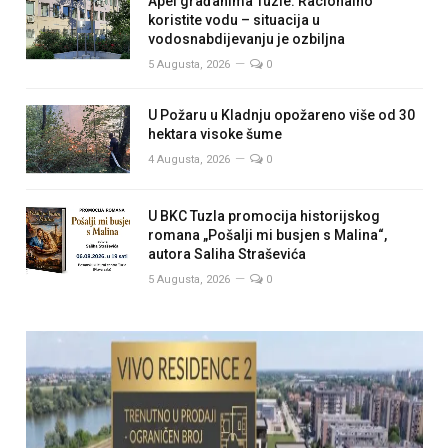
Apel građanima Tuzle: Racionalno
koristite vodu – situacija u
vodosnabdijevanju je ozbiljna
5 Augusta, 2026
0
U Požaru u Kladnju opožareno više od 30
hektara visoke šume
4 Augusta, 2026
0
U BKC Tuzla promocija historijskog
romana „Pošalji mi busjen s Malina“,
autora Saliha Straševića
5 Augusta, 2026
0