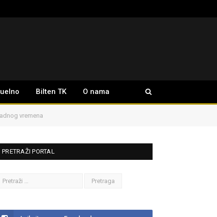
tuelno
Bilten TK
O nama
u radnog vremena
PRETRAŽI PORTAL