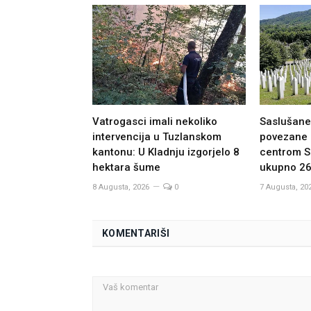
Vatrogasci imali nekoliko
Saslušane 
intervencija u Tuzlanskom
povezane 
kantonu: U Kladnju izgorjelo 8
centrom S
hektara šume
ukupno 2
8 Augusta, 2026
0
7 Augusta, 20
KOMENTARIŠI