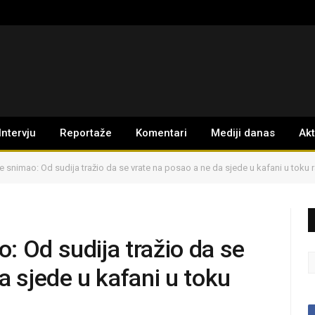
Intervju
Reportaže
Komentari
Mediji danas
Ak
 snimao: Od sudija tražio da se vrate na posao a ne da sjede u kafani u tok
: Od sudija tražio da se
a sjede u kafani u toku