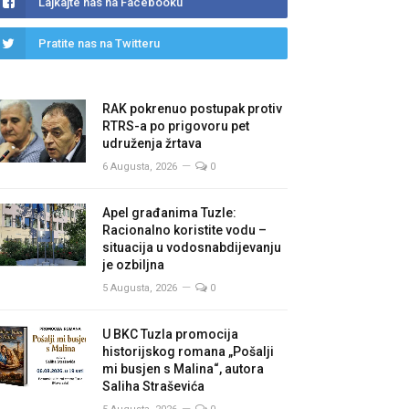
Lajkajte nas na Facebooku
Pratite nas na Twitteru
RAK pokrenuo postupak protiv
RTRS-a po prigovoru pet
udruženja žrtava
6 Augusta, 2026
0
Apel građanima Tuzle:
Racionalno koristite vodu –
situacija u vodosnabdijevanju
je ozbiljna
5 Augusta, 2026
0
U BKC Tuzla promocija
historijskog romana „Pošalji
mi busjen s Malina“, autora
Saliha Straševića