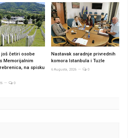
još četiri osobe
Nastavak saradnje privrednih
s Memorijalnim
komora Istanbula i Tuzle
rebrenica, na spisku
6 Augusta, 2026
0
6
26
0