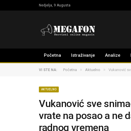
Nedjelja, 9 Augusta
Početna
Istraživanje
Analize
»
»
Početna
Aktuelno
Vukanović sve
VI STE NA:
AKTUELNO
Vukanović sve snimao
vrate na posao a ne d
radnog vremena