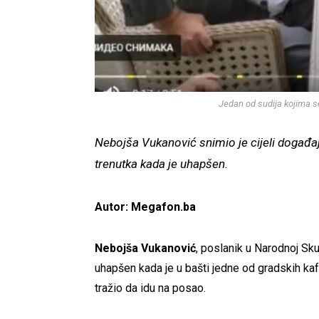
Jedan od sudija kojima s
Nebojša Vukanović snimio je cijeli događaj
trenutka kada je uhapšen.
Autor: Megafon.ba
Nebojša Vukanović
, poslanik u Narodnoj Sku
uhapšen kada je u bašti jedne od gradskih kafa
tražio da idu na posao.