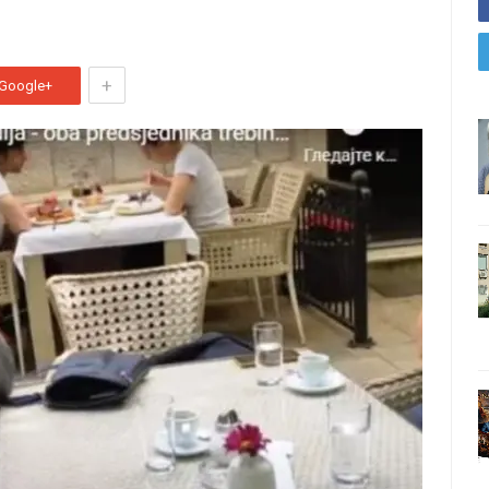
+
Google+