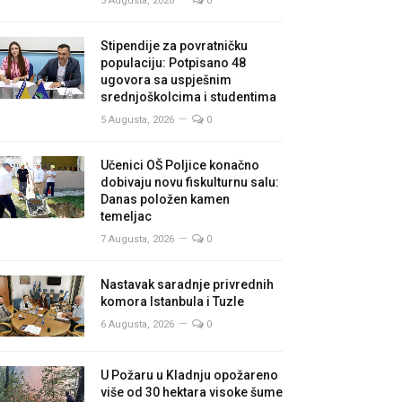
5 Augusta, 2026
0
Stipendije za povratničku
populaciju: Potpisano 48
ugovora sa uspješnim
srednjoškolcima i studentima
5 Augusta, 2026
0
Učenici OŠ Poljice konačno
dobivaju novu fiskulturnu salu:
Danas položen kamen
temeljac
7 Augusta, 2026
0
Nastavak saradnje privrednih
komora Istanbula i Tuzle
6 Augusta, 2026
0
U Požaru u Kladnju opožareno
više od 30 hektara visoke šume