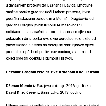
u današnjem protestu za Dženana i Davida. Emotivne i
snažne poruke građana uoči i tokom protesta, javna
podrška iskazana porodicama Memić i Dragičević, od
građana i brojnih javnih ličnosti te masovnost i
solidarnost na današnjim protestima, nesumnjivo su
pokazatelj da je borba ove dvije porodice koje traže od
pravosudnog sistema da rasvijetle smrt njihove djece,
prerasla u opći bunt protiv pravosudnog sistema od
kojeg građani očekuju sigurnost i pravdu.
Pećanin: Građani žele da žive u slobodi a ne u strahu
Dženan Memić
iz Sarajeva ubijen je 2016. godine a
David Dragičević
iz Banja Luke, 2018. godine.
Njihove smrti još uvijek nisu rasvijetljene niti su počinioci