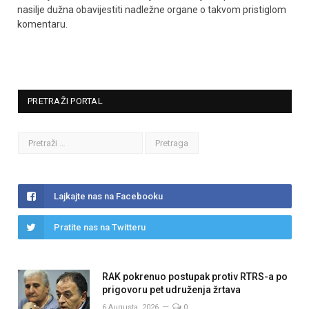
nasilje dužna obavijestiti nadležne organe o takvom pristiglom
komentaru.
PRETRAŽI PORTAL
Lajkajte nas na Facebooku
Pratite nas na Twitteru
RAK pokrenuo postupak protiv RTRS-a po
prigovoru pet udruženja žrtava
6 Augusta, 2026
0