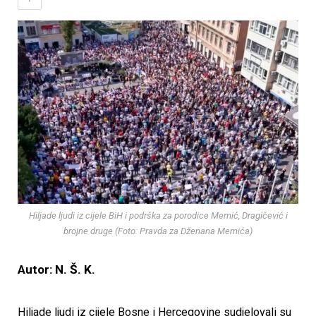
Hiljade ljudi iz cijele BiH i podrška za porodice Memić, Dragičević i
brojne druge (Foto: Pravda za Dženana Memića)
Autor: N. Š. K.
Hiljade ljudi iz cijele Bosne i Hercegovine sudjelovali su