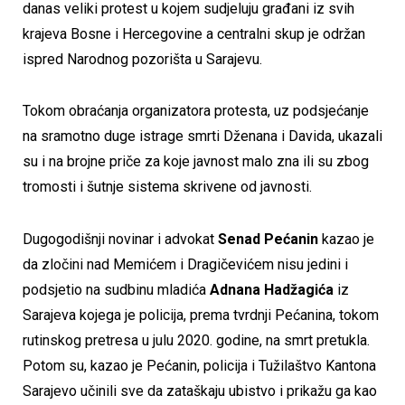
danas veliki protest u kojem sudjeluju građani iz svih
krajeva Bosne i Hercegovine a centralni skup je održan
ispred Narodnog pozorišta u Sarajevu.
Tokom obraćanja organizatora protesta, uz podsjećanje
na sramotno duge istrage smrti Dženana i Davida, ukazali
su i na brojne priče za koje javnost malo zna ili su zbog
tromosti i šutnje sistema skrivene od javnosti.
Dugogodišnji novinar i advokat
Senad Pećanin
kazao je
da zločini nad Memićem i Dragičevićem nisu jedini i
podsjetio na sudbinu mladića
Adnana Hadžagića
iz
Sarajeva kojega je policija, prema tvrdnji Pećanina, tokom
rutinskog pretresa u julu 2020. godine, na smrt pretukla.
Potom su, kazao je Pećanin, policija i Tužilaštvo Kantona
Sarajevo učinili sve da zataškaju ubistvo i prikažu ga kao