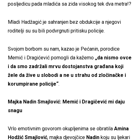
posljedicu pada mladića sa zida visokog tek dva metra!?
Mladi Hadžagić je sahranjen bez obdukcije a njegovi
roditelji su su bili podvrgnuti pritisku policije.
Svojom borbom su nam, kazao je Pećanin, porodice
Memić i Dragićević pomogli da kažemo
„da nismo ovce
i da smo zadržali mrvu dostojanstva građana koji
žele da žive u slobodi a ne u strahu od zločinačke i
korumpirane policije“
.
Majka Nadin Smajlović: Memić i Dragičević mi daju
snagu
Vrlo emotivnim govorom okupljenima se obratila
Amina
Hodžić
Smajlović
, majka djevojčice
Nadin
koju su ljekari