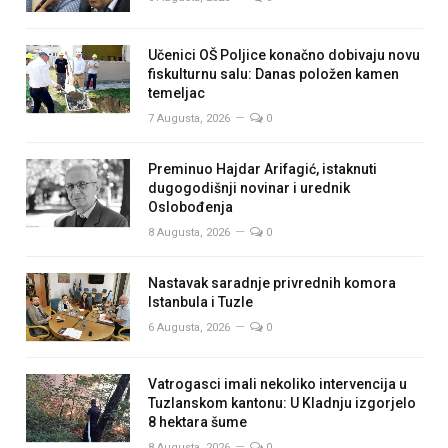
Učenici OŠ Poljice konačno dobivaju novu
fiskulturnu salu: Danas položen kamen
temeljac
7 Augusta, 2026
0
Preminuo Hajdar Arifagić, istaknuti
dugogodišnji novinar i urednik
Oslobođenja
8 Augusta, 2026
0
Nastavak saradnje privrednih komora
Istanbula i Tuzle
6 Augusta, 2026
0
Vatrogasci imali nekoliko intervencija u
Tuzlanskom kantonu: U Kladnju izgorjelo
8 hektara šume
8 Augusta, 2026
0