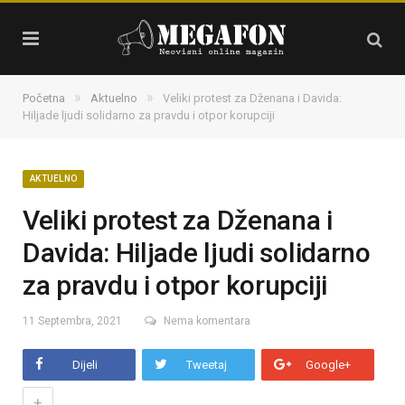
»
»
Početna
Aktuelno
Veliki protest za Dženana i Davida:
Hiljade ljudi solidarno za pravdu i otpor korupciji
AKTUELNO
Veliki protest za Dženana i
Davida: Hiljade ljudi solidarno
za pravdu i otpor korupciji
11 Septembra, 2021
Nema komentara
Dijeli
Tweetaj
Google+
+