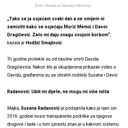
(Foto: Pravda za Dženana Memića)
„Tako se ja osjećam svaki dan a ne smijem ni
zamisliti kako se osjećaju Muriz Memić i Davor
Dragičević. Zato mi daju snagu svojom borbom“
,
kazala je
Hodžić Smajlović.
Tri godine protekle su od nasilne smrti Davida
Dragičevića. Nakon što je okupljenima prikazan video o
Davidu, građanima su se obratili roditelji Suzana i Davor.
Radanović: Ubili mi dijete, ne mogu mi više ništa
Majka,
Suzana Radanović
je podsjetila kako je njen sin
2016. godine nosio transparente podrške za njegove
drugove i tada i u tom uzrastu znao je u kakvom sistemu