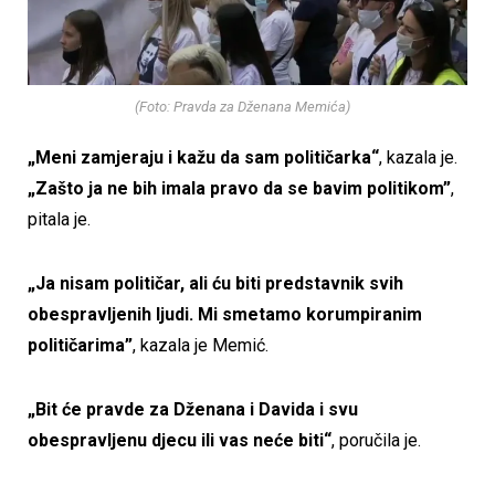
(Foto: Pravda za Dženana Memića)
„Meni zamjeraju i kažu da sam političarka“
, kazala je.
„Zašto ja ne bih imala pravo da se bavim politikom”
,
pitala je.
„Ja nisam političar, ali ću biti predstavnik svih
obespravljenih ljudi. Mi smetamo korumpiranim
političarima”
, kazala je Memić.
„Bit će pravde za Dženana i Davida i svu
obespravljenu djecu ili vas neće biti“
, poručila je.