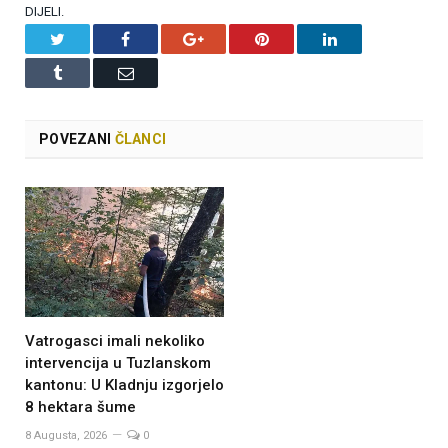
DIJELI.
Twitter
Facebook
Google+
Pinterest
LinkedIn
Tumblr
Email
POVEZANI
ČLANCI
Vatrogasci imali nekoliko
intervencija u Tuzlanskom
kantonu: U Kladnju izgorjelo
8 hektara šume
8 Augusta, 2026
0