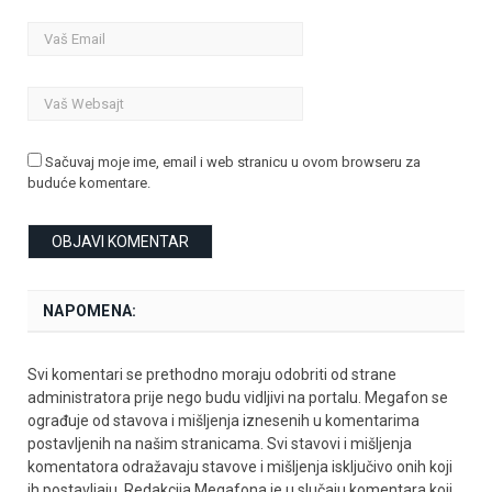
Sačuvaj moje ime, email i web stranicu u ovom browseru za
buduće komentare.
NAPOMENA:
Svi komentari se prethodno moraju odobriti od strane
administratora prije nego budu vidljivi na portalu. Megafon se
ograđuje od stavova i mišljenja iznesenih u komentarima
postavljenih na našim stranicama. Svi stavovi i mišljenja
komentatora odražavaju stavove i mišljenja isključivo onih koji
ih postavljaju. Redakcija Megafona je u slučaju komentara koji