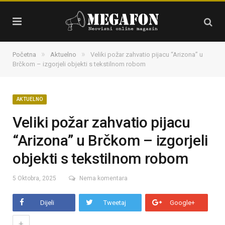
»
»
Početna
Aktuelno
Veliki požar zahvatio pijacu “Arizona” u
Brčkom – izgorjeli objekti s tekstilnom robom
AKTUELNO
Veliki požar zahvatio pijacu
“Arizona” u Brčkom – izgorjeli
objekti s tekstilnom robom
5 Oktobra, 2025
Nema komentara
Dijeli
Tweetaj
Google+
+