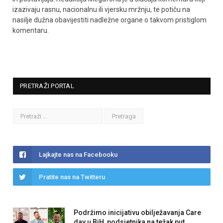
izazivaju rasnu, nacionalnu ili vjersku mržnju, te potiču na
nasilje dužna obavijestiti nadležne organe o takvom pristiglom
komentaru.
PRETRAŽI PORTAL
Lajkajte nas na Facebooku
Pratite nas na Twitteru
Podržimo inicijativu obilježavanja Care
day u BiH, podsjetnika na težak put