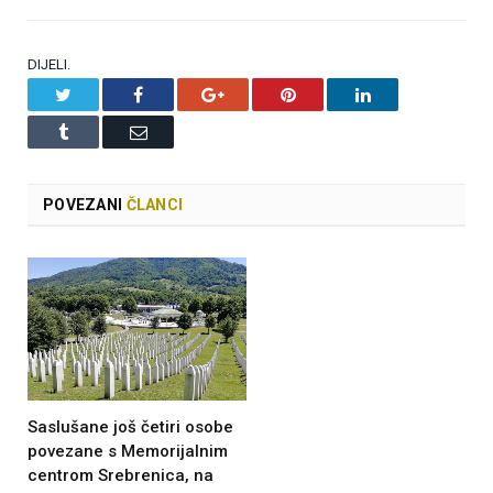
DIJELI.
Twitter
Facebook
Google+
Pinterest
LinkedIn
Tumblr
Email
POVEZANI
ČLANCI
Saslušane još četiri osobe
povezane s Memorijalnim
centrom Srebrenica, na