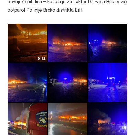
povrijeđenih lica – kazala je za Faktor Dževida Hukičević,
potparol Policije Brčko distrikta BiH.