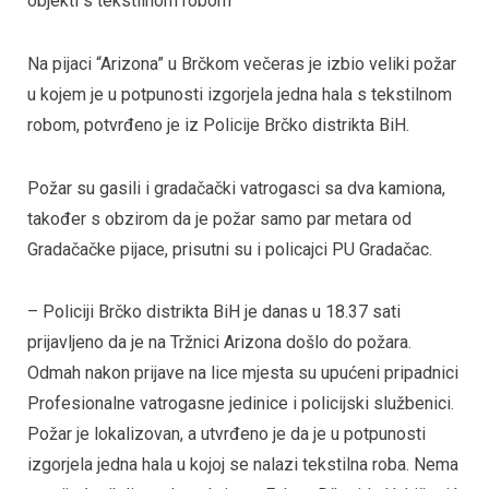
objekti s tekstilnom robom
Na pijaci “Arizona” u Brčkom večeras je izbio veliki požar
u kojem je u potpunosti izgorjela jedna hala s tekstilnom
robom, potvrđeno je iz Policije Brčko distrikta BiH.
Požar su gasili i gradačački vatrogasci sa dva kamiona,
također s obzirom da je požar samo par metara od
Gradačačke pijace, prisutni su i policajci PU Gradačac.
– Policiji Brčko distrikta BiH je danas u 18.37 sati
prijavljeno da je na Tržnici Arizona došlo do požara.
Odmah nakon prijave na lice mjesta su upućeni pripadnici
Profesionalne vatrogasne jedinice i policijski službenici.
Požar je lokalizovan, a utvrđeno je da je u potpunosti
izgorjela jedna hala u kojoj se nalazi tekstilna roba. Nema