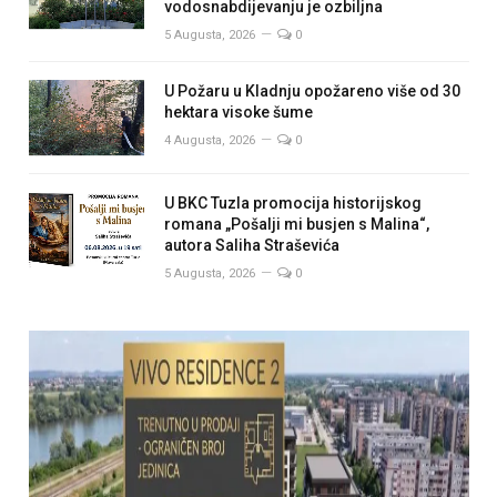
vodosnabdijevanju je ozbiljna
5 Augusta, 2026
0
U Požaru u Kladnju opožareno više od 30
hektara visoke šume
4 Augusta, 2026
0
U BKC Tuzla promocija historijskog
romana „Pošalji mi busjen s Malina“,
autora Saliha Straševića
5 Augusta, 2026
0