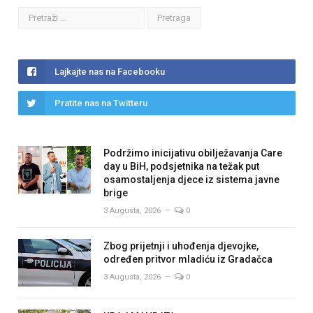
Lajkajte nas na Facebooku
Pratite nas na Twitteru
Podržimo inicijativu obilježavanja Care
day u BiH, podsjetnika na težak put
osamostaljenja djece iz sistema javne
brige
3 Augusta, 2026
0
Zbog prijetnji i uhođenja djevojke,
određen pritvor mladiću iz Gradačca
3 Augusta, 2026
0