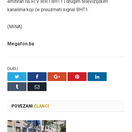
emitiran na RTV BIR i BHT1 i drugim televizijskim
kanalima koji će preuzmati signal BHT1.
(MINA)
Megafon.ba
DIJELI.
Twitter
Facebook
Google+
Pinterest
LinkedIn
Tumblr
Email
POVEZANI
ČLANCI