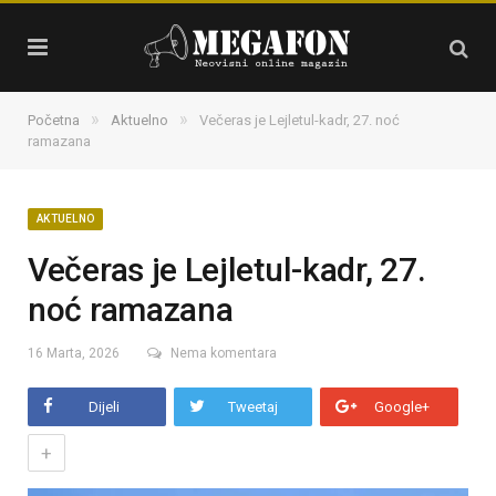
»
»
Početna
Aktuelno
Večeras je Lejletul-kadr, 27. noć
ramazana
AKTUELNO
Večeras je Lejletul-kadr, 27.
noć ramazana
16 Marta, 2026
Nema komentara
Dijeli
Tweetaj
Google+
+