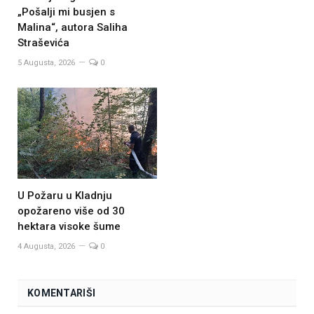
„Pošalji mi busjen s
Malina“, autora Saliha
Straševića
5 Augusta, 2026
0
U Požaru u Kladnju
opožareno više od 30
hektara visoke šume
4 Augusta, 2026
0
KOMENTARIŠI