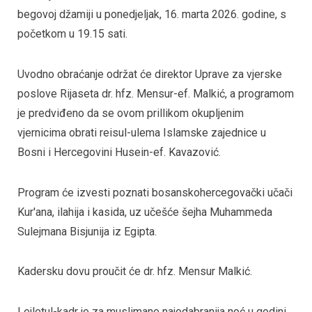
begovoj džamiji u ponedjeljak, 16. marta 2026. godine, s
početkom u 19.15 sati.
Uvodno obraćanje održat će direktor Uprave za vjerske
poslove Rijaseta dr. hfz. Mensur-ef. Malkić, a programom
je predviđeno da se ovom prillikom okupljenim
vjernicima obrati reisul-ulema Islamske zajednice u
Bosni i Hercegovini Husein-ef. Kavazović.
Program će izvesti poznati bosanskohercegovački učači
Kur'ana, ilahija i kasida, uz učešće šejha Muhammeda
Sulejmana Bisjunija iz Egipta.
Kadersku dovu proučit će dr. hfz. Mensur Malkić.
Lejletul-kadr je za muslimane najodabranija noć u godini,