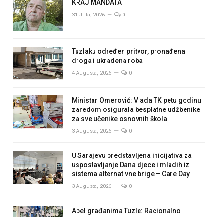
KRAJ MANDATA
31 Jula, 2026
0
Tuzlaku određen pritvor, pronađena
droga i ukradena roba
4 Augusta, 2026
0
Ministar Omerović: Vlada TK petu godinu
zaredom osigurala besplatne udžbenike
za sve učenike osnovnih škola
3 Augusta, 2026
0
U Sarajevu predstavljena inicijativa za
uspostavljanje Dana djece i mladih iz
sistema alternativne brige – Care Day
3 Augusta, 2026
0
Apel građanima Tuzle: Racionalno