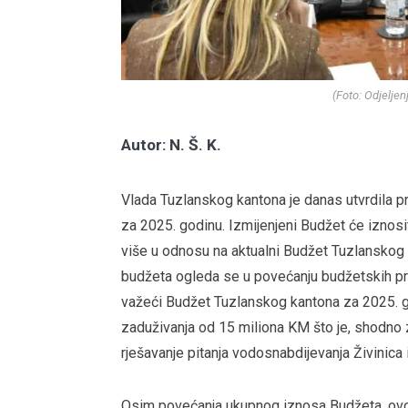
(Foto: Odjelje
Autor: N. Š. K.
Vlada Tuzlanskog kantona je danas utvrdila p
za 2025. godinu. Izmijenjeni Budžet će iznosi
više u odnosu na aktualni Budžet Tuzlanskog
budžeta ogleda se u povećanju budžetskih pr
važeći Budžet Tuzlanskog kantona za 2025. go
zaduživanja od 15 miliona KM što je, shodno 
rješavanje pitanja vodosnabdijevanja Živinica 
Osim povećanja ukupnog iznosa Budžeta, ovom 