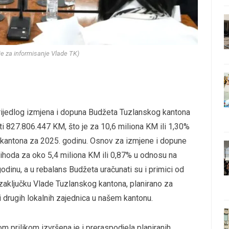
nje za informisanje Vlade TK)
rijedlog izmjena i dopuna Budžeta Tuzlanskog kantona
ti 827.806.447 KM, što je za 10,6 miliona KM ili 1,30%
 kantona za 2025. godinu. Osnov za izmjene i dopune
ihoda za oko 5,4 miliona KM ili 0,87% u odnosu na
dinu, a u rebalans Budžeta uračunati su i primici od
zaključku Vlade Tuzlanskog kantona, planirano za
i drugih lokalnih zajednica u našem kantonu.
prilikom izvršena je i preraspodjela planiranih