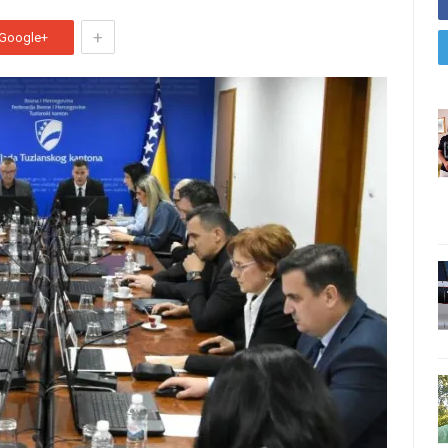
+
Google+