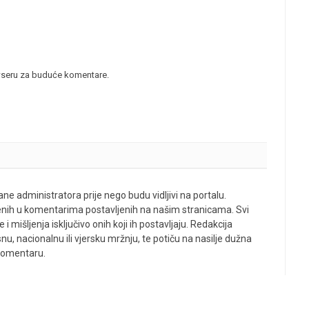
wseru za buduće komentare.
ne administratora prije nego budu vidljivi na portalu.
enih u komentarima postavljenih na našim stranicama. Svi
 mišljenja isključivo onih koji ih postavljaju. Redakcija
u, nacionalnu ili vjersku mržnju, te potiču na nasilje dužna
 komentaru.