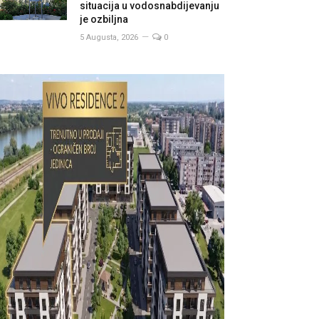
situacija u vodosnabdijevanju
je ozbiljna
5 Augusta, 2026
0