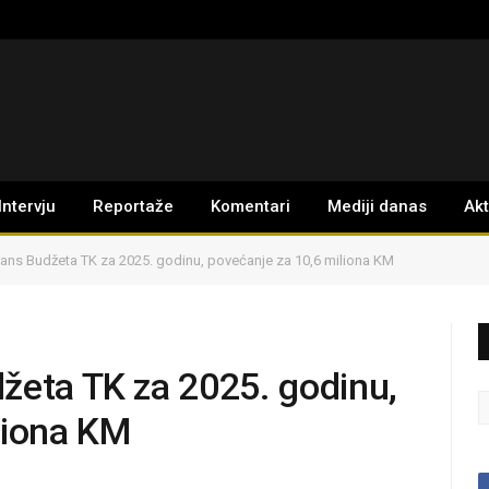
Intervju
Reportaže
Komentari
Mediji danas
Ak
lans Budžeta TK za 2025. godinu, povećanje za 10,6 miliona KM
žeta TK za 2025. godinu,
liona KM