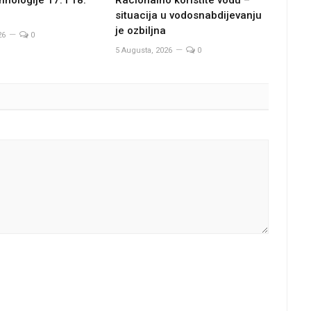
hnologije 17. i 18.
Racionalno koristite vodu –
situacija u vodosnabdijevanju
je ozbiljna
26
0
5 Augusta, 2026
0