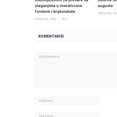
osumnjičenom za prevare sa
izborne te
ulaganjima u investicione
augusta
fondove i kriptovalute
6 Augusta, 20
6 Augusta, 2026
0
KOMENTARIŠI