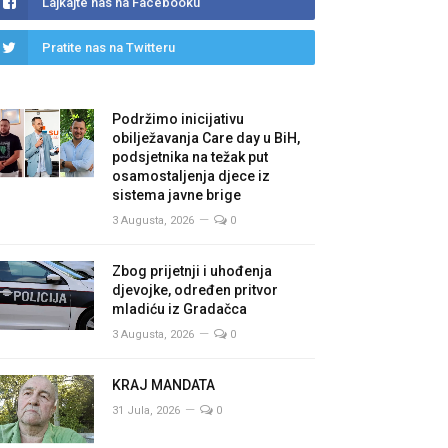
Lajkajte nas na Facebooku
Pratite nas na Twitteru
Podržimo inicijativu
obilježavanja Care day u BiH,
podsjetnika na težak put
osamostaljenja djece iz
sistema javne brige
3 Augusta, 2026
0
Zbog prijetnji i uhođenja
djevojke, određen pritvor
mladiću iz Gradačca
3 Augusta, 2026
0
KRAJ MANDATA
31 Jula, 2026
0