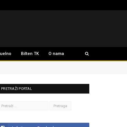
tuelno
Bilten TK
O nama
PRETRAŽI PORTAL