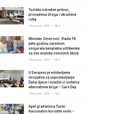
Tuzlaku određen pritvor,
pronađena droga i ukradena
roba
4 Augusta, 2026
0
Ministar Omerović: Vlada TK
petu godinu zaredom
osigurala besplatne udžbenike
za sve učenike osnovnih škola
3 Augusta, 2026
0
U Sarajevu predstavljena
inicijativa za uspostavljanje
Dana djece i mladih iz sistema
alternativne brige – Care Day
3 Augusta, 2026
0
Apel građanima Tuzle:
Racionalno koristite vodu –