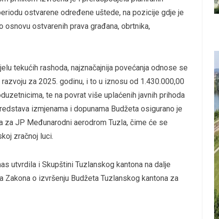
eriodu ostvarene određene uštede, na pozicije gdje je
po osnovu ostvarenih prava građana, obrtnika,
jelu tekućih rashoda, najznačajnija povećanja odnose se
 razvoju za 2025. godinu, i to u iznosu od 1.430.000,00
uzetnicima, te na povrat više uplaćenih javnih prihoda
ih sredstava izmjenama i dopunama Budžeta osigurano je
a za JP Međunarodni aerodrom Tuzla, čime će se
koj zračnoj luci.
s utvrdila i Skupštini Tuzlanskog kantona na dalje
una Zakona o izvršenju Budžeta Tuzlanskog kantona za