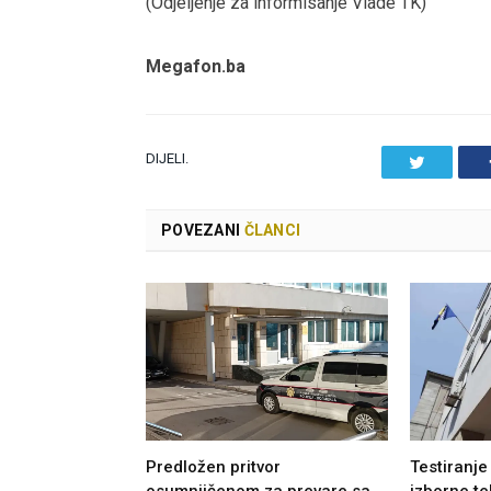
(Odjeljenje za informisanje Vlade TK)
Megafon.ba
DIJELI.
Twitter
POVEZANI
ČLANCI
Predložen pritvor
Testiranje