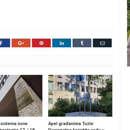
Facebook
Google+
Pinterest
LinkedIn
Tumblr
Email
 sistema nove
Apel građanima Tuzle: