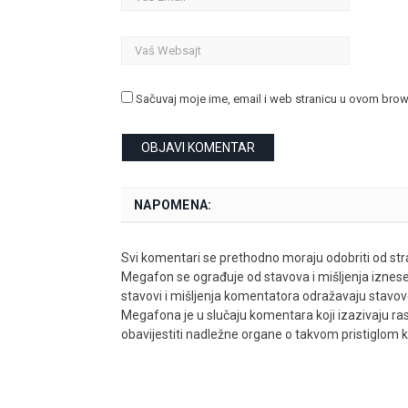
Sačuvaj moje ime, email i web stranicu u ovom bro
NAPOMENA:
Svi komentari se prethodno moraju odobriti od stra
Megafon se ograđuje od stavova i mišljenja iznes
stavovi i mišljenja komentatora odražavaju stavove i
Megafona je u slučaju komentara koji izazivaju rasn
obavijestiti nadležne organe o takvom pristiglom