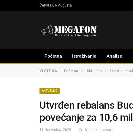
Četvrtak, 6 Augusta
Početna
Istraživanje
Analize
»
»
Početna
Aktuelno
Utvrđen reba
VI STE NA:
AKTUELNO
Utvrđen rebalans Bud
povećanje za 10,6 mi
11 Novembra, 2025
Nema komentara