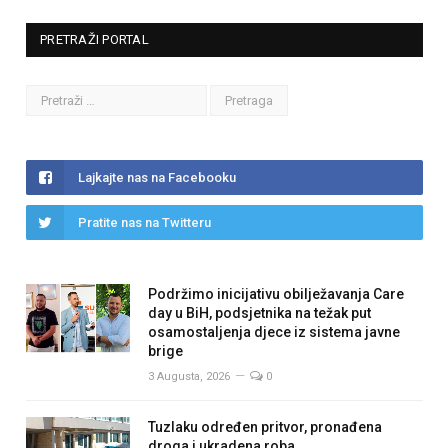
PRETRAŽI PORTAL
Lajkajte nas na Facebooku
Pratite nas na Twitteru
Podržimo inicijativu obilježavanja Care
day u BiH, podsjetnika na težak put
osamostaljenja djece iz sistema javne
brige
3 Augusta, 2026
0
Tuzlaku određen pritvor, pronađena
droga i ukradena roba