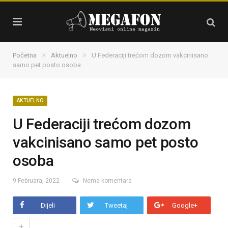
»
»
Početna
Aktuelno
U Federaciji trećom dozom vakcinisano
samo pet posto osoba
AKTUELNO
U Federaciji trećom dozom
vakcinisano samo pet posto
osoba
9 Februara, 2022
Nema komentara
Dijeli
Tweetaj
Google+
+