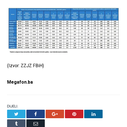
(Izvor: ZZJZ FBiH)
Megafon.ba
DIJELI.
Twitter
Facebook
Google+
Pinterest
LinkedIn
Tumblr
Email