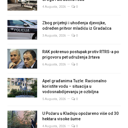
4 Augusta, 2026
0
Zbog prijetnji i uhođenja djevojke,
određen pritvor mladiću iz Gradačca
3 Augusta, 2026
0
RAK pokrenuo postupak protiv RTRS-a po
prigovoru pet udruženja žrtava
6 Augusta, 2026
0
Apel građanima Tuzle: Racionalno
koristite vodu – situacija u
vodosnabdijevanju je ozbiljna
5 Augusta, 2026
0
U Požaru u Kladnju opožareno više od 30
hektara visoke šume
4 Augusta, 2026
0