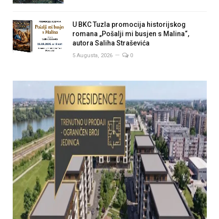
U BKC Tuzla promocija historijskog
romana „Pošalji mi busjen s Malina“,
autora Saliha Straševića
5 Augusta, 2026
0