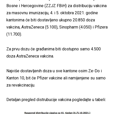
Bosne i Hercegovine (ZZJZ FBiH) za distribuciju vakcina
za masovnu imunizaciju, 4. i 5. oktobra 2021. godine
kantonima će biti dostavljeno ukupno 20.850 doza
vakcina, AstraZeneca (5.100), Sinopharm (4.050) i Pfizera
(11.700).
Za prvu dozu će građanima biti dostupno samo 4.500
doza AstraZeneca vakcina.
Najviše dostavljenih doza u sve kantone osim Ze-Do i
Kanton 10, bit će Pfizer vakcine ali namijenjene su samo
za revakcinaciju.
Detaljan pregled distrubucije vakcina pogledajte u tabeli: