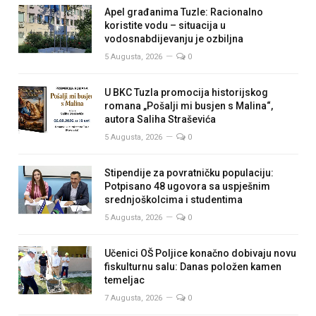
Apel građanima Tuzle: Racionalno
koristite vodu – situacija u
vodosnabdijevanju je ozbiljna
5 Augusta, 2026
0
U BKC Tuzla promocija historijskog
romana „Pošalji mi busjen s Malina“,
autora Saliha Straševića
5 Augusta, 2026
0
Stipendije za povratničku populaciju:
Potpisano 48 ugovora sa uspješnim
srednjoškolcima i studentima
5 Augusta, 2026
0
Učenici OŠ Poljice konačno dobivaju novu
fiskulturnu salu: Danas položen kamen
temeljac
7 Augusta, 2026
0