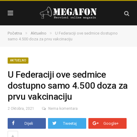
»
»
Početna
Aktuelno
U Federaciji ove sedmice dostupno
samo 4.500 doza za prvu vakcinaciju
AKTUELNO
U Federaciji ove sedmice
dostupno samo 4.500 doza za
prvu vakcinaciju
2 Oktobra, 2021
Nema komentara
Dijeli
Tweetaj
Google+
+