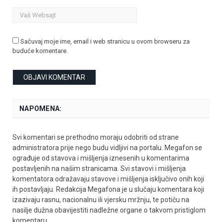
Sačuvaj moje ime, email i web stranicu u ovom browseru za
buduće komentare.
NAPOMENA:
Svi komentari se prethodno moraju odobriti od strane
administratora prije nego budu vidljivi na portalu. Megafon se
ograđuje od stavova i mišljenja iznesenih u komentarima
postavljenih na našim stranicama. Svi stavovi i mišljenja
komentatora odražavaju stavove i mišljenja isključivo onih koji
ih postavljaju. Redakcija Megafona je u slučaju komentara koji
izazivaju rasnu, nacionalnu ili vjersku mržnju, te potiču na
nasilje dužna obavijestiti nadležne organe o takvom pristiglom
komentaru.