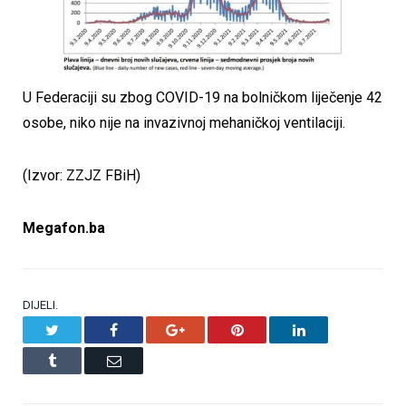
U Federaciji su zbog COVID-19 na bolničkom liječenje 42
osobe, niko nije na invazivnoj mehaničkoj ventilaciji.
(Izvor: ZZJZ FBiH)
Megafon.ba
DIJELI.
Twitter
Facebook
Google+
Pinterest
LinkedIn
Tumblr
Email