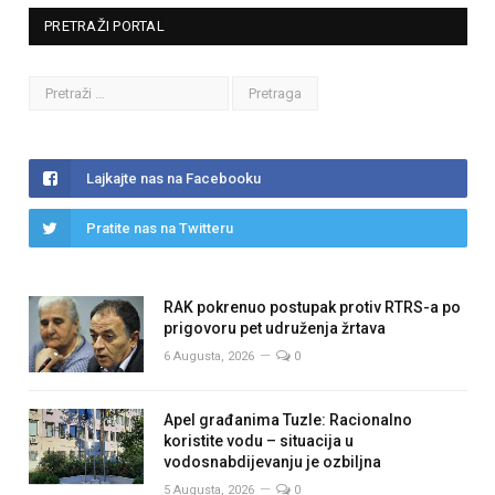
PRETRAŽI PORTAL
Lajkajte nas na Facebooku
Pratite nas na Twitteru
RAK pokrenuo postupak protiv RTRS-a po
prigovoru pet udruženja žrtava
6 Augusta, 2026
0
Apel građanima Tuzle: Racionalno
koristite vodu – situacija u
vodosnabdijevanju je ozbiljna
5 Augusta, 2026
0