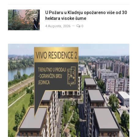
U Požaru u Kladnju opožareno više od 30
hektara visoke šume
4 Augusta, 2026
0