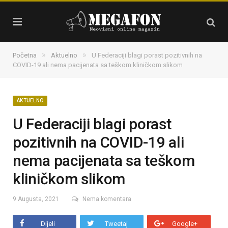
»
»
Početna
Aktuelno
U Federaciji blagi porast pozitivnih na
COVID-19 ali nema pacijenata sa teškom kliničkom slikom
AKTUELNO
U Federaciji blagi porast
pozitivnih na COVID-19 ali
nema pacijenata sa teškom
kliničkom slikom
9 Augusta, 2021
Nema komentara
Dijeli
Tweetaj
Google+