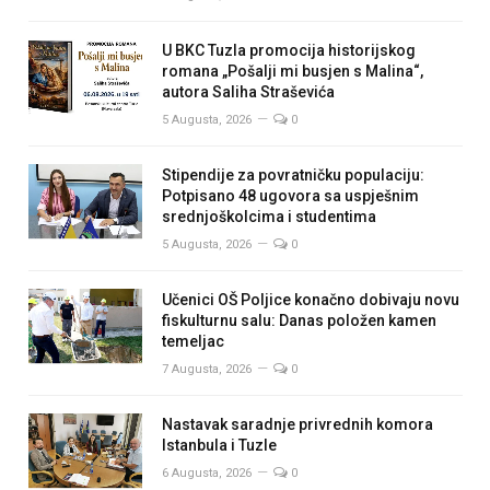
U BKC Tuzla promocija historijskog
romana „Pošalji mi busjen s Malina“,
autora Saliha Straševića
5 Augusta, 2026
0
Stipendije za povratničku populaciju:
Potpisano 48 ugovora sa uspješnim
srednjoškolcima i studentima
5 Augusta, 2026
0
Učenici OŠ Poljice konačno dobivaju novu
fiskulturnu salu: Danas položen kamen
temeljac
7 Augusta, 2026
0
Nastavak saradnje privrednih komora
Istanbula i Tuzle
6 Augusta, 2026
0