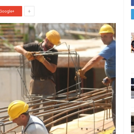
+
Google+