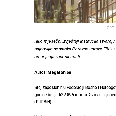
(Foto:
Iako mjesečni izvještaji institucija stvara
najnovijih podataka Porezne uprave FBiH sa
smanjenja zaposlenosti.
Autor: Megafon.ba
Broj zaposlenih u Federaciji Bosne i Hercego
godine bio je
522.896 osoba
. Ovo su najnovi
(PUFBiH).