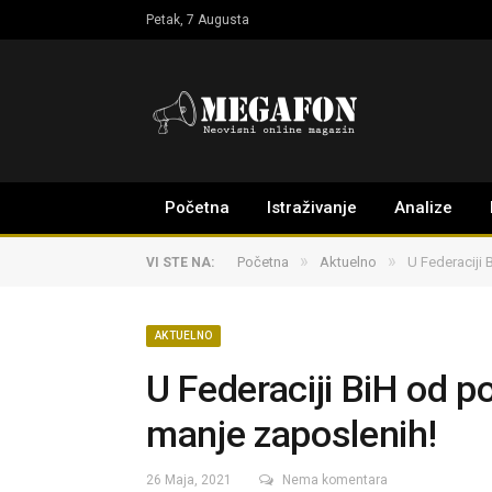
Petak, 7 Augusta
Početna
Istraživanje
Analize
»
»
Početna
Aktuelno
U Federaciji
VI STE NA:
AKTUELNO
U Federaciji BiH od 
manje zaposlenih!
26 Maja, 2021
Nema komentara