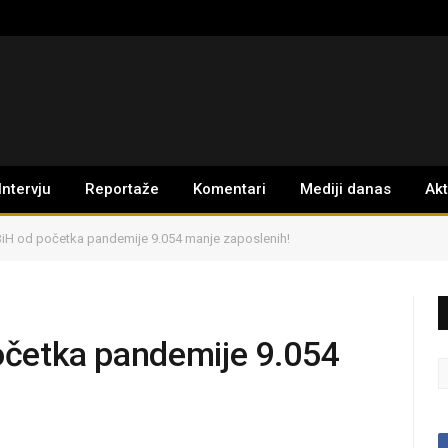
Intervju
Reportaže
Komentari
Mediji danas
Ak
 BiH od početka pandemije 9.054 manje zaposlenih!
početka pandemije 9.054