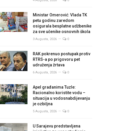
4 Augusta, 2026
0
Ministar Omerović: Vlada TK
petu godinu zaredom
osigurala besplatne udžbenike
za sve učenike osnovnih škola
3 Augusta, 2026
0
RAK pokrenuo postupak protiv
RTRS-a po prigovoru pet
udruženja žrtava
6 Augusta, 2026
0
Apel građanima Tuzle:
Racionalno koristite vodu –
situacija u vodosnabdijevanju
je ozbiljna
5 Augusta, 2026
0
U Sarajevu predstavljena