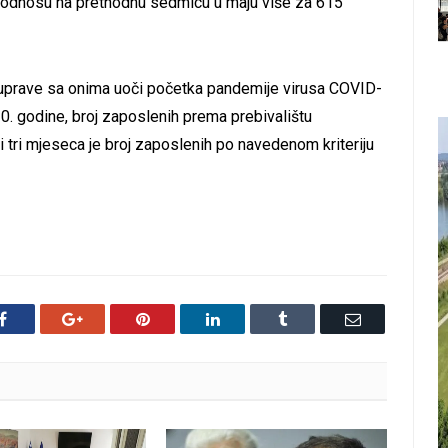
u odnosu na prethodnu sedmicu u maju više za 615
prave sa onima uoči početka pandemije virusa COVID-
20. godine, broj zaposlenih prema prebivalištu
 i tri mjeseca je broj zaposlenih po navedenom kriteriju
Facebook
Google+
Pinterest
LinkedIn
Tumblr
Email