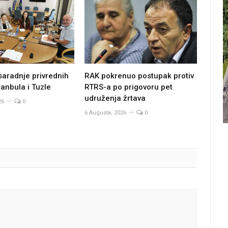
saradnje privrednih
RAK pokrenuo postupak protiv
anbula i Tuzle
RTRS-a po prigovoru pet
udruženja žrtava
26
0
6 Augusta, 2026
0