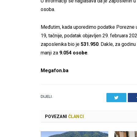
U informaciji se naglašava da je zaposlenih 
osoba.
Međutim, kada uporedimo podatke Porezne u
19, tačnije, podatak objavljen 29. februara 20
zaposlenika bio je
531.950
. Dakle, za godinu
manji za
9.054 osobe
.
Megafon.ba
DIJELI.
Twitter
POVEZANI
ČLANCI