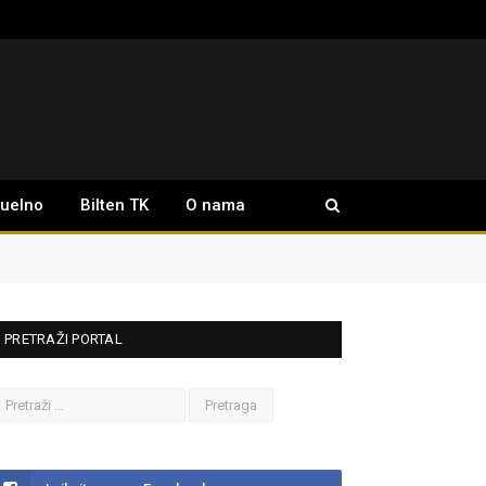
tuelno
Bilten TK
O nama
PRETRAŽI PORTAL