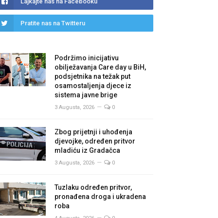
Lajkajte nas na Facebooku
Pratite nas na Twitteru
Podržimo inicijativu
obilježavanja Care day u BiH,
podsjetnika na težak put
osamostaljenja djece iz
sistema javne brige
3 Augusta, 2026
0
Zbog prijetnji i uhođenja
djevojke, određen pritvor
mladiću iz Gradačca
3 Augusta, 2026
0
Tuzlaku određen pritvor,
pronađena droga i ukradena
roba