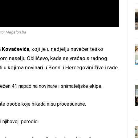
to: Megafon.ba
a Kovačevića
, koji je u nedjelju navečer teško
om naselju Obilićevo, kada se vraćao s radnog
 u kojima novinari u Bosni i Hercegovini žive i rade.
ežen 41 napad na novinare i snimateljske ekipe.
znate osobe koje nikada nisu procesuirane.
i njihovoj porodici.