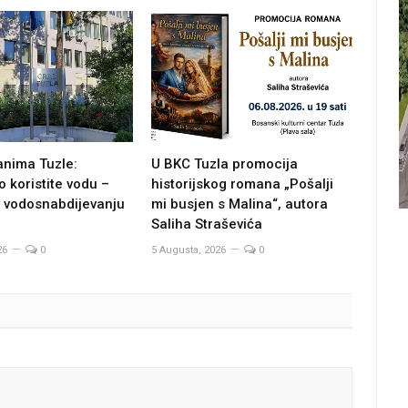
anima Tuzle:
U BKC Tuzla promocija
 koristite vodu –
historijskog romana „Pošalji
u vodosnabdijevanju
mi busjen s Malina“, autora
Saliha Straševića
26
0
5 Augusta, 2026
0