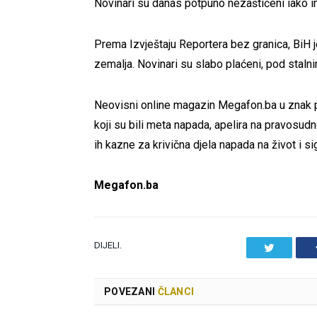
Novinari su danas potpuno nezaštićeni iako ima
Prema Izvještaju Reportera bez granica, BiH
zemalja. Novinari su slabo plaćeni, pod stalnim
Neovisni online magazin Megafon.ba u znak 
koji su bili meta napada, apelira na pravosudn
ih kazne za krivična djela napada na život i si
Megafon.ba
DIJELI.
Twitter
POVEZANI
ČLANCI