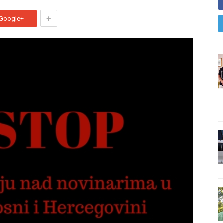
+
Google+