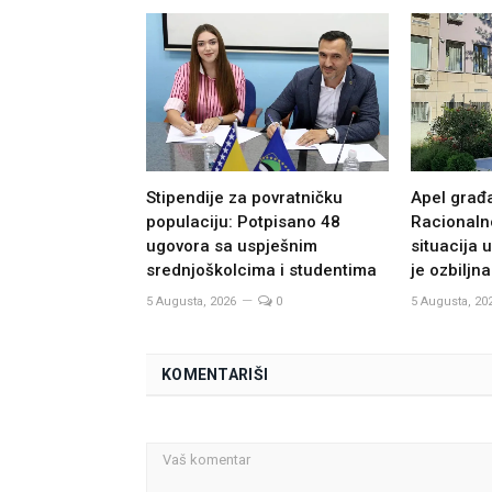
Stipendije za povratničku
Apel građ
populaciju: Potpisano 48
Racionalno
ugovora sa uspješnim
situacija 
srednjoškolcima i studentima
je ozbiljna
5 Augusta, 2026
0
5 Augusta, 20
KOMENTARIŠI