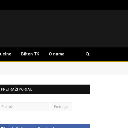
tuelno
Bilten TK
O nama
PRETRAŽI PORTAL