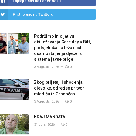
Lajkajte nas na Facebooku
Pratite nas na Twitteru
Podržimo inicijativu
obilježavanja Care day u BiH,
podsjetnika na težak put
osamostaljenja djece iz
sistema javne brige
3 Augusta, 2026
0
Zbog prijetnji i uhođenja
djevojke, određen pritvor
mladiću iz Gradačca
3 Augusta, 2026
0
KRAJ MANDATA
31 Jula, 2026
0