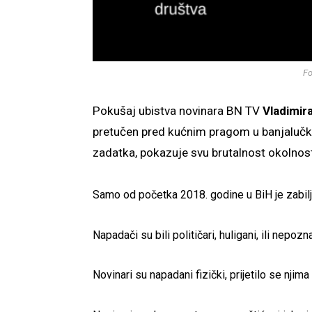
Fo
Pokušaj ubistva novinara BN TV
Vladimir
pretučen pred kućnim pragom u banjalučk
zadatka, pokazuje svu brutalnost okolnosti
Samo od početka 2018. godine u BiH je zabilj
Napadači su bili političari, huligani, ili nepo
Novinari su napadani fizički, prijetilo se njima 