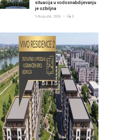
situacija u vodosnabdijevanju
je ozbiljna
5 Augusta, 2026
0