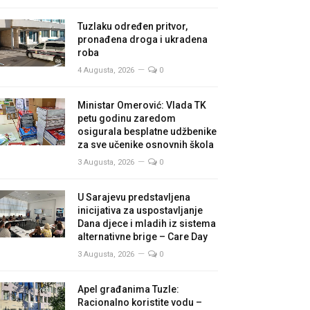
Tuzlaku određen pritvor,
pronađena droga i ukradena
roba
4 Augusta, 2026
0
Ministar Omerović: Vlada TK
petu godinu zaredom
osigurala besplatne udžbenike
za sve učenike osnovnih škola
3 Augusta, 2026
0
U Sarajevu predstavljena
inicijativa za uspostavljanje
Dana djece i mladih iz sistema
alternativne brige – Care Day
3 Augusta, 2026
0
Apel građanima Tuzle:
Racionalno koristite vodu –