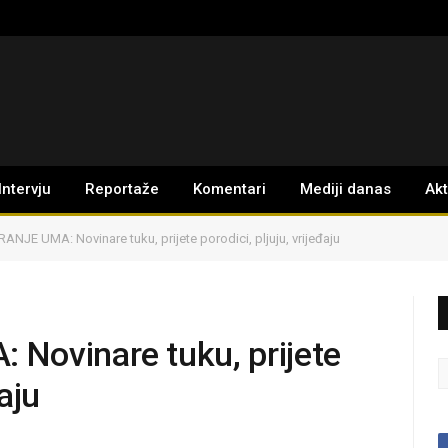
Intervju
Reportaže
Komentari
Mediji danas
Ak
ANJE UMA: Novinare tuku, prijete porodici, pljuju, vrijeđaju
Novinare tuku, prijete
đaju