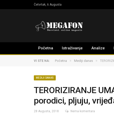
Četvrtak, 6 Augusta
Početna
Istraživanje
Analize
»
»
Početna
Mediji danas
TERORIZIR
VI STE NA:
MEDIJI DANAS
TERORIZIRANJE UMA: 
porodici, pljuju, vrije
28 Augusta, 2018
Nema komentara