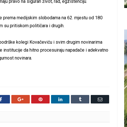
ju pravo na siguran život, rad, egzistenciju.
 je prema medijskim slobodama na 62. mjestu od 180
 su pritiskom političara i drugih.
podrške kolegi Kovačeviću i svim drugim novinarima
e institucije da hitno procesuiraju napadače i adekvatno
gurnost novinara.
Facebook
Google+
Pinterest
LinkedIn
Tumblr
Email