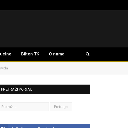
tuelno
Bilten TK
O nama
ovida
PRETRAŽI PORTAL