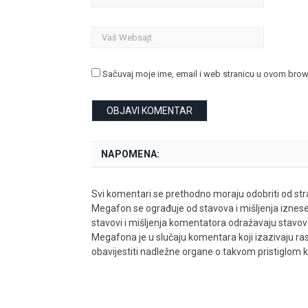
Sačuvaj moje ime, email i web stranicu u ovom bro
NAPOMENA:
Svi komentari se prethodno moraju odobriti od stra
Megafon se ograđuje od stavova i mišljenja iznes
stavovi i mišljenja komentatora odražavaju stavove i
Megafona je u slučaju komentara koji izazivaju rasn
obavijestiti nadležne organe o takvom pristiglom