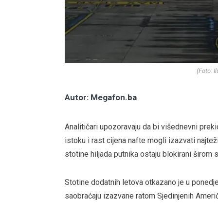
(Foto: Il
Autor: Megafon.ba
Analitičari upozoravaju da bi višednevni prek
istoku i rast cijena nafte mogli izazvati najt
stotine hiljada putnika ostaju blokirani širom s
Stotine dodatnih letova otkazano je u poned
saobraćaju izazvane ratom Sjedinjenih Američk