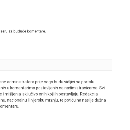
wseru za buduće komentare.
ne administratora prije nego budu vidljivi na portalu.
enih u komentarima postavljenih na našim stranicama. Svi
 mišljenja isključivo onih koji ih postavljaju. Redakcija
u, nacionalnu ili vjersku mržnju, te potiču na nasilje dužna
 komentaru.