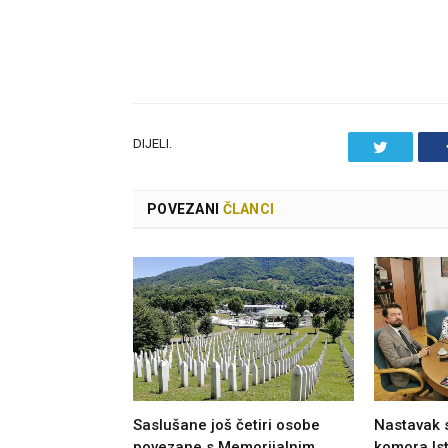
DIJELI.
Twitter
POVEZANI
ČLANCI
Saslušane još četiri osobe
Nastavak 
povezane s Memorijalnim
komora Ist