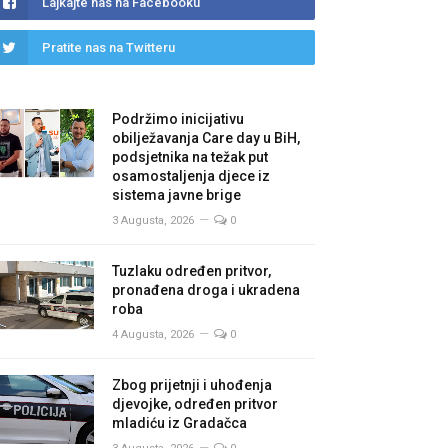
Lajkajte nas na Facebooku
Pratite nas na Twitteru
Podržimo inicijativu
obilježavanja Care day u BiH,
podsjetnika na težak put
osamostaljenja djece iz
sistema javne brige
3 Augusta, 2026
0
Tuzlaku određen pritvor,
pronađena droga i ukradena
roba
4 Augusta, 2026
0
Zbog prijetnji i uhođenja
djevojke, određen pritvor
mladiću iz Gradačca