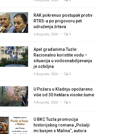
3 Augusta, 2026
0
RAK pokrenuo postupak protiv
RTRS-a po prigovoru pet
udruženja žrtava
6 Augusta, 2026
0
Apel građanima Tuzle:
Racionalno koristite vodu –
situacija u vodosnabdijevanju
je ozbiljna
5 Augusta, 2026
0
U Požaru u Kladnju opožareno
više od 30 hektara visoke šume
4 Augusta, 2026
0
U BKC Tuzla promocija
historijskog romana „Pošalji
mi busjen s Malina“, autora