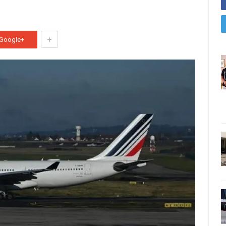
+
Google+