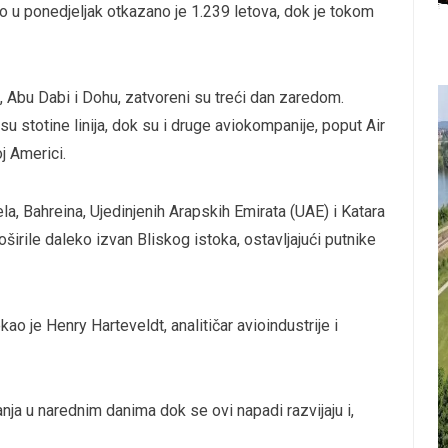
u ponedjeljak otkazano je 1.239 letova, dok je tokom
i, Abu Dabi i Dohu, zatvoreni su treći dan zaredom.
su stotine linija, dok su i druge aviokompanije, poput Air
j Americi.
aela, Bahreina, Ujedinjenih Arapskih Emirata (UAE) i Katara
širile daleko izvan Bliskog istoka, ostavljajući putnike
ao je Henry Harteveldt, analitičar avioindustrije i
anja u narednim danima dok se ovi napadi razvijaju i,