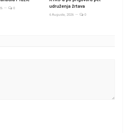
udruženja žrtava
26
0
6 Augusta, 2026
0