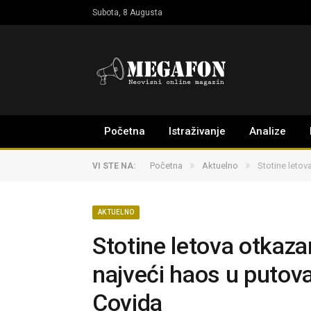
Subota, 8 Augusta
Početna
Istraživanje
Analize
»
»
Početna
Aktuelno
Stotine letov
VI STE NA:
AKTUELNO
Stotine letova otkaza
najveći haos u putov
Covida