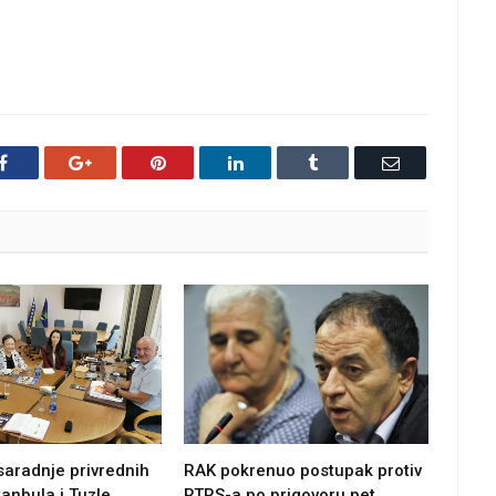
Facebook
Google+
Pinterest
LinkedIn
Tumblr
Email
saradnje privrednih
RAK pokrenuo postupak protiv
anbula i Tuzle
RTRS-a po prigovoru pet