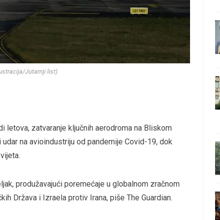
ustracija/Jutarnji list)
idi letova, zatvaranje ključnih aerodroma na Bliskom
eži udar na avioindustriju od pandemije Covid-19, dok
vijeta.
jeljak, produžavajući poremećaje u globalnom zračnom
ih Država i Izraela protiv Irana, piše The Guardian.