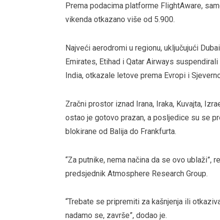
Prema podacima platforme FlightAware, samo 
vikenda otkazano više od 5.900.
Najveći aerodromi u regionu, uključujući Duba
Emirates, Etihad i Qatar Airways suspendirali 
India, otkazale letove prema Evropi i Sjeverno
Zračni prostor iznad Irana, Iraka, Kuvajta, Izr
ostao je gotovo prazan, a posljedice su se pro
blokirane od Balija do Frankfurta.
“Za putnike, nema načina da se ovo ublaži”, rek
predsjednik Atmosphere Research Group.
“Trebate se pripremiti za kašnjenja ili otkaziv
nadamo se, završe”, dodao je.