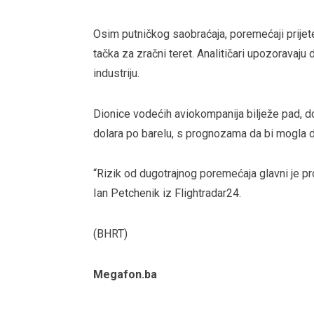
Osim putničkog saobraćaja, poremećaji prijete 
tačka za zračni teret. Analitičari upozoravaju
industriju.
Dionice vodećih aviokompanija bilježe pad, do
dolara po barelu, s prognozama da bi mogla d
“Rizik od dugotrajnog poremećaja glavni je pr
Ian Petchenik iz Flightradar24.
(BHRT)
Megafon.ba