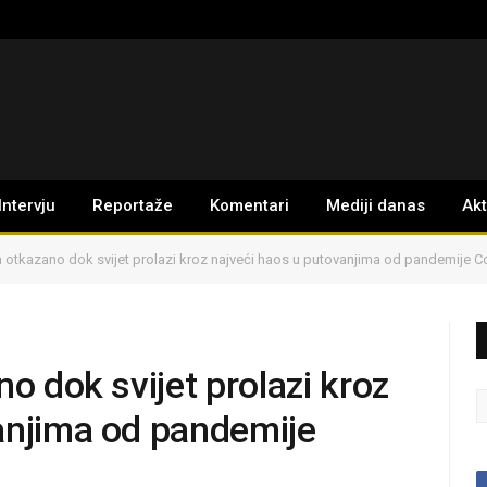
Intervju
Reportaže
Komentari
Mediji danas
Ak
a otkazano dok svijet prolazi kroz najveći haos u putovanjima od pandemije C
no dok svijet prolazi kroz
anjima od pandemije