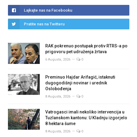
Lajkajte nas na Facebooku
Pratite nas na Twitteru
RAK pokrenuo postupak protiv RTRS-a po
prigovoru pet udruženja žrtava
6 Augusta, 2026
0
Preminuo Hajdar Arifagić, istaknuti
dugogodišnji novinar i urednik
Oslobođenja
8 Augusta, 2026
0
Vatrogasci imali nekoliko intervencija u
Tuzlanskom kantonu: U Kladnju izgorjelo
8 hektara šume
8 Augusta, 2026
0