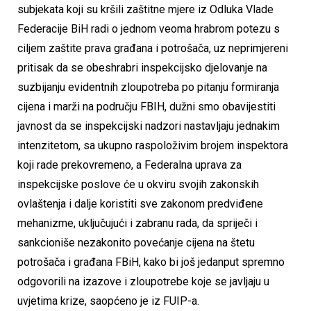
subjekata koji su kršili zaštitne mjere iz Odluka Vlade
Federacije BiH radi o jednom veoma hrabrom potezu s
ciljem zaštite prava građana i potrošača, uz neprimjereni
pritisak da se obeshrabri inspekcijsko djelovanje na
suzbijanju evidentnih zloupotreba po pitanju formiranja
cijena i marži na području FBIH, dužni smo obavijestiti
javnost da se inspekcijski nadzori nastavljaju jednakim
intenzitetom, sa ukupno raspoloživim brojem inspektora
koji rade prekovremeno, a Federalna uprava za
inspekcijske poslove će u okviru svojih zakonskih
ovlaštenja i dalje koristiti sve zakonom predviđene
mehanizme, uključujući i zabranu rada, da spriječi i
sankcioniše nezakonito povećanje cijena na štetu
potrošača i građana FBiH, kako bi još jedanput spremno
odgovorili na izazove i zloupotrebe koje se javljaju u
uvjetima krize, saopćeno je iz FUIP-a.