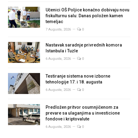
Učenici OŠ Poljice konačno dobivaju novu
fiskulturnu salu: Danas položen kamen
temeljac
7 Augusta, 2026
0
Nastavak saradnje privrednih komora
Istanbula i Tuzle
6 Augusta, 2026
0
Testiranje sistema nove izborne
tehnologije 17. i 18. augusta
6 Augusta, 2026
0
Predložen pritvor osumnjičenom za
prevare sa ulaganjima u investicione
fondove i kriptovalute
6 Augusta, 2026
0