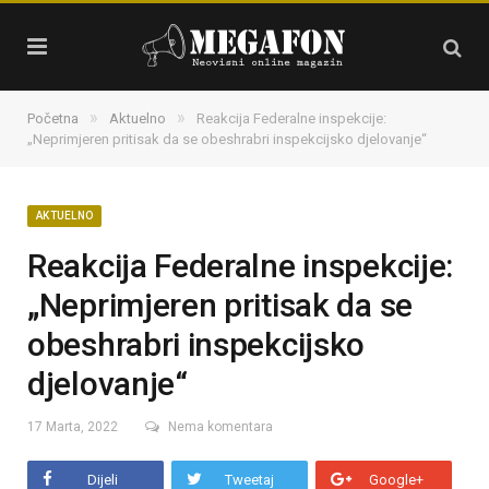
»
»
Početna
Aktuelno
Reakcija Federalne inspekcije:
„Neprimjeren pritisak da se obeshrabri inspekcijsko djelovanje“
AKTUELNO
Reakcija Federalne inspekcije:
„Neprimjeren pritisak da se
obeshrabri inspekcijsko
djelovanje“
17 Marta, 2022
Nema komentara
Dijeli
Tweetaj
Google+