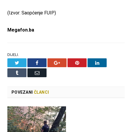
(Izvor: Saopćenje FUIP)
Megafon.ba
DIJELI.
Twitter
Facebook
Google+
Pinterest
LinkedIn
Tumblr
Email
POVEZANI
ČLANCI