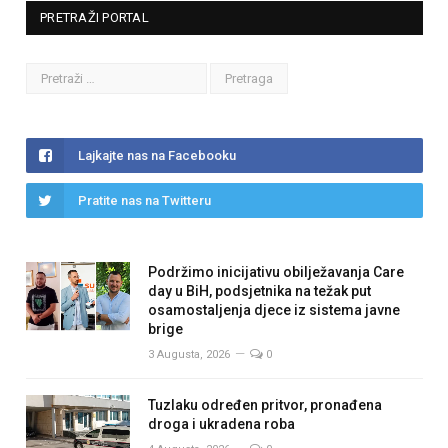
PRETRAŽI PORTAL
Lajkajte nas na Facebooku
Pratite nas na Twitteru
Podržimo inicijativu obilježavanja Care
day u BiH, podsjetnika na težak put
osamostaljenja djece iz sistema javne
brige
3 Augusta, 2026
0
Tuzlaku određen pritvor, pronađena
droga i ukradena roba