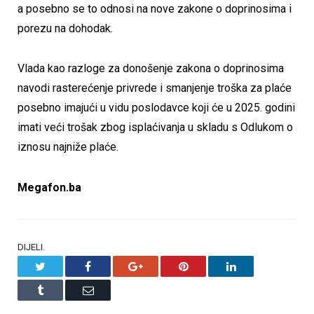
a posebno se to odnosi na nove zakone o doprinosima i
porezu na dohodak.
Vlada kao razloge za donošenje zakona o doprinosima
navodi rasterećenje privrede i smanjenje troška za plaće
posebno imajući u vidu poslodavce koji će u 2025. godini
imati veći trošak zbog isplaćivanja u skladu s Odlukom o
iznosu najniže plaće.
Megafon.ba
DIJELI.
Twitter
Facebook
Google+
Pinterest
LinkedIn
Tumblr
Email