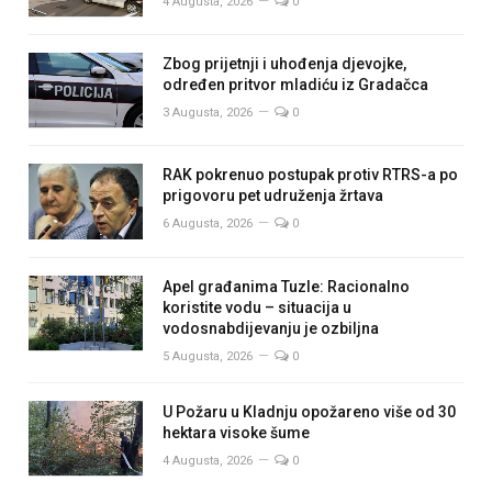
4 Augusta, 2026
0
Zbog prijetnji i uhođenja djevojke,
određen pritvor mladiću iz Gradačca
3 Augusta, 2026
0
RAK pokrenuo postupak protiv RTRS-a po
prigovoru pet udruženja žrtava
6 Augusta, 2026
0
Apel građanima Tuzle: Racionalno
koristite vodu – situacija u
vodosnabdijevanju je ozbiljna
5 Augusta, 2026
0
U Požaru u Kladnju opožareno više od 30
hektara visoke šume
4 Augusta, 2026
0