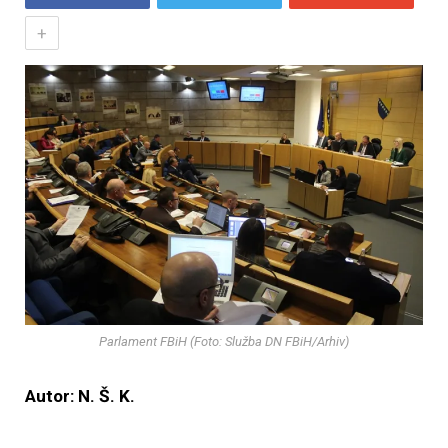
+
Parlament FBiH (Foto: Služba DN FBiH/Arhiv)
Autor: N. Š. K.