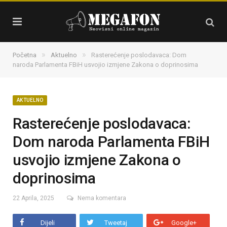
»
»
Početna
Aktuelno
Rasterećenje poslodavaca: Dom
naroda Parlamenta FBiH usvojio izmjene Zakona o doprinosima
AKTUELNO
Rasterećenje poslodavaca:
Dom naroda Parlamenta FBiH
usvojio izmjene Zakona o
doprinosima
22 Aprila, 2025
Nema komentara
Dijeli
Tweetaj
Google+