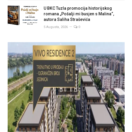
U BKC Tuzla promocija historijskog
romana „Pošalji mi busjen s Malina“,
autora Saliha Straševića
5 Augusta, 2026
0