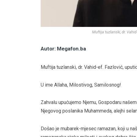
Muftija tuzlanski, dr. Vahid
Autor: Megafon.ba
Muftija tuzlanski, dr. Vahid-ef. Fazlović, upu
U ime Allaha, Milostivog, Samilosnog!
Zahvalu upućujemo Njemu, Gospodaru našem i
Njegovog poslanika Muhammeda, alejhi selam
Došao je mubarek-mjesec ramazan, koji u naš