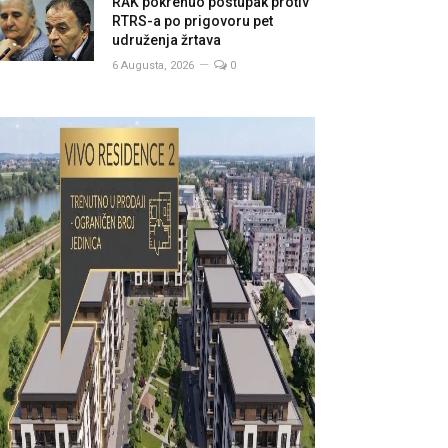
RAK pokrenuo postupak protiv
RTRS-a po prigovoru pet
udruženja žrtava
6 Augusta, 2026
0