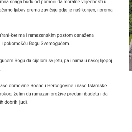
mna snaga budu od pomoći da moralne vrijednosti u
ačamo ljubav prema zavičaju gdje je naš korijen, i prema
u’rani-kerima i ramazanskim postom osnažena
u i pokornošću Bogu Svemogućem.
ćem Bogu da cijelom svijetu, pa i nama u našoj lijepoj
.
 naše domovine Bosne i Hercegovine i naše Islamske
nskog, želim da ramazan prožive predani ibadetu i da
h dobrih ljudi.