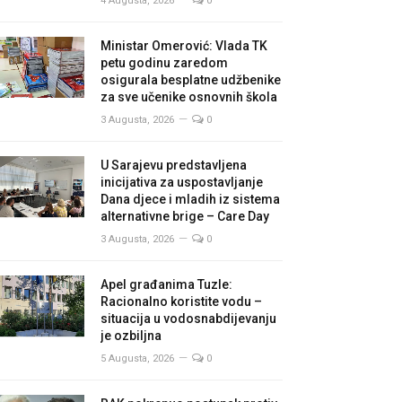
4 Augusta, 2026
0
Ministar Omerović: Vlada TK
petu godinu zaredom
osigurala besplatne udžbenike
za sve učenike osnovnih škola
3 Augusta, 2026
0
U Sarajevu predstavljena
inicijativa za uspostavljanje
Dana djece i mladih iz sistema
alternativne brige – Care Day
3 Augusta, 2026
0
Apel građanima Tuzle:
Racionalno koristite vodu –
situacija u vodosnabdijevanju
je ozbiljna
5 Augusta, 2026
0