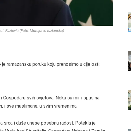
-ef. Fazlović (Foto: Muftijstvo tuzlansko)
tio je ramazansku poruku koju prenosimo u cijelosti:
 Gospodaru svih svjetova. Neka su mir i spas na
, i sve muslimane, u svim vremenima.
a srca i duše unese posebnu radost. Potekla je