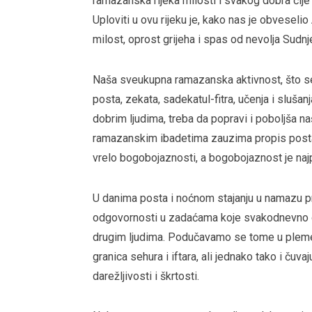
ramazanska rijeka milosti i svakog dobra čije
Uploviti u ovu rijeku je, kako nas je obveselio
milost, oprost grijeha i spas od nevolja Sudnj
Naša sveukupna ramazanska aktivnost, što s
posta, zekata, sadekatul-fitra, učenja i sluš
dobrim ljudima, treba da popravi i poboljša
ramazanskim ibadetima zauzima propis posta, 
vrelo bogobojaznosti, a bogobojaznost je najp
U danima posta i noćnom stajanju u namazu 
odgovornosti u zadaćama koje svakodnevno ob
drugim ljudima. Podučavamo se tome u plemen
granica sehura i iftara, ali jednako tako i čuvaj
darežljivosti i škrtosti.