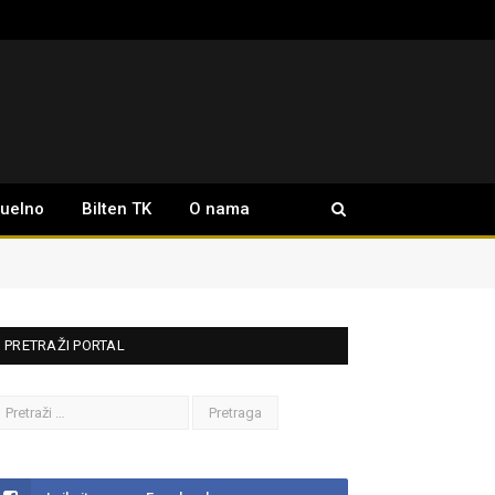
tuelno
Bilten TK
O nama
PRETRAŽI PORTAL