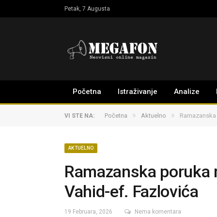
Petak, 7 Augusta
Početna
Istraživanje
Analize
»
»
Početna
Aktuelno
Ramazanska p
VI STE NA:
AKTUELNO
Ramazanska poruka mu
Vahid-ef. Fazlovića
19 Februara, 2026
Nema komentara