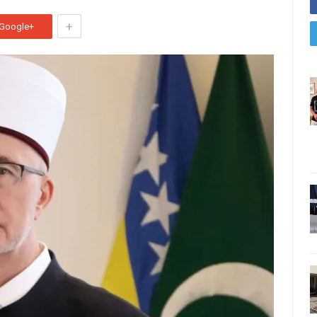
+
Google+