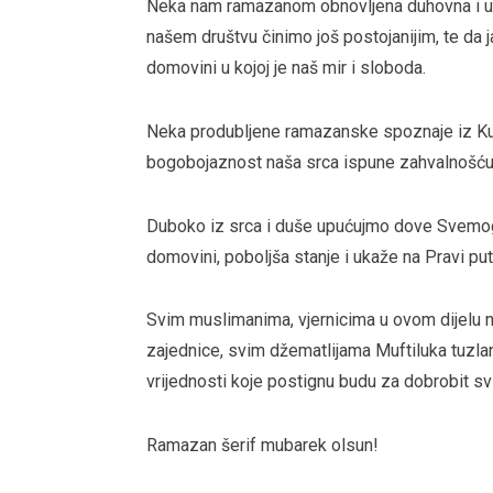
Neka nam ramazanom obnovljena duhovna i u
našem društvu činimo još postojanijim, te da j
domovini u kojoj je naš mir i sloboda.
Neka produbljene ramazanske spoznaje iz K
bogobojaznost naša srca ispune zahvalnošć
Duboko iz srca i duše upućujmo dove Svemogu
domovini, poboljša stanje i ukaže na Pravi put
Svim muslimanima, vjernicima u ovom dijelu
zajednice, svim džematlijama Muftiluka tuzla
vrijednosti koje postignu budu za dobrobit svi
Ramazan šerif mubarek olsun!