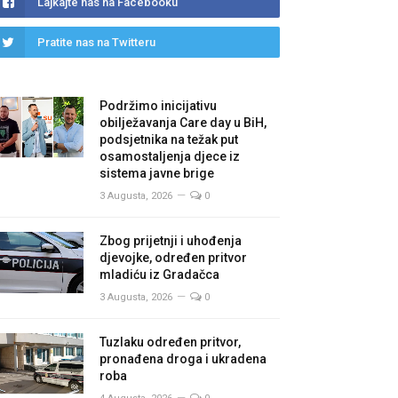
Lajkajte nas na Facebooku
Pratite nas na Twitteru
Podržimo inicijativu
obilježavanja Care day u BiH,
podsjetnika na težak put
osamostaljenja djece iz
sistema javne brige
3 Augusta, 2026
0
Zbog prijetnji i uhođenja
djevojke, određen pritvor
mladiću iz Gradačca
3 Augusta, 2026
0
Tuzlaku određen pritvor,
pronađena droga i ukradena
roba