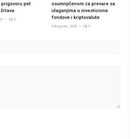
osumnjičenom za prevare sa
 prigovoru pet
ulaganjima u investicione
 žrtava
fondove i kriptovalute
26
0
6 Augusta, 2026
0