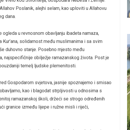
 je Vrelo kod Stvoritelja, Gospodara Nebesa i Zemlje.
 Allahov Poslanik, alejhi selam, kao uploviti u Allahovu
eg dana.
e ogleda u revnosnom obavljanju ibadeta namaza,
anja Kur’ana, solidarnost među muslimanima i sa svim
 naše duhovno stanje. Posebno mjesto među
najspecifičnije obilježje ramazanskog života. Post je
ouzdaniji temelj ljudske plemenitosti.
pred Gospodarom svjetova, jasnije spoznajemo i smisao
avljamo, kao i blagodat strpljivosti u odnosima s
itoj ramazanskoj školi, držeći se strogo određenih
ući granice između lijepe i ružne misli i riječi,