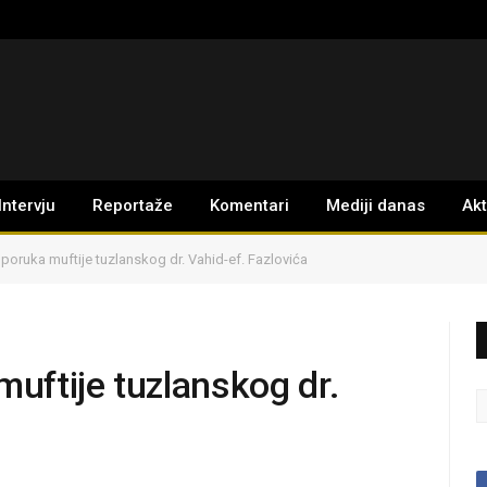
Intervju
Reportaže
Komentari
Mediji danas
Ak
oruka muftije tuzlanskog dr. Vahid-ef. Fazlovića
ftije tuzlanskog dr.