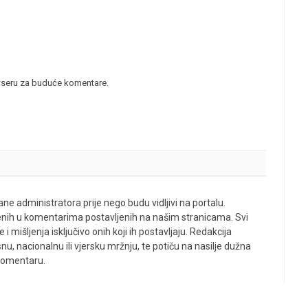
wseru za buduće komentare.
ne administratora prije nego budu vidljivi na portalu.
enih u komentarima postavljenih na našim stranicama. Svi
 mišljenja isključivo onih koji ih postavljaju. Redakcija
u, nacionalnu ili vjersku mržnju, te potiču na nasilje dužna
 komentaru.