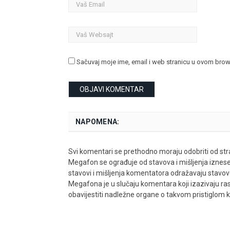
Sačuvaj moje ime, email i web stranicu u ovom bro
NAPOMENA:
Svi komentari se prethodno moraju odobriti od stra
Megafon se ograđuje od stavova i mišljenja iznes
stavovi i mišljenja komentatora odražavaju stavove i
Megafona je u slučaju komentara koji izazivaju rasn
obavijestiti nadležne organe o takvom pristiglom