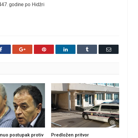
1447. godine po Hidžri
Facebook
Google+
Pinterest
LinkedIn
Tumblr
Email
Predložen pritvor
nuo postupak protiv