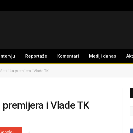
Intervju
Reportaže
Komentari
Mediji danas
Ak
estitka premijera i Vlade TK
premijera i Vlade TK
+
Google+