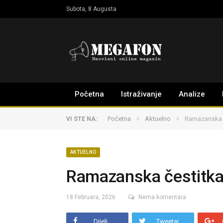
Subota, 8 Augusta
Početna
Istraživanje
Analize
»
»
Početna
Aktuelno
Ramazanska č
VI STE NA:
AKTUELNO
Ramazanska čestitka 
18 Februara, 2026
Nema komentara
Dijeli
Tweetaj