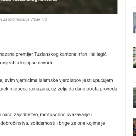
nje za informisanje Vlade TK)
ana premijer Tuzlanskog kantona Irfan Halilagić
vijesti u kojoj se navodi:
e, svim vjernicima islamske vjeroispovijesti upućujem
rek mjeseca ramazana, uz želju da dane posta provedu
ti naše zajedništvo, međusobno uvažavanje i
 dobročinstva, solidarnosti i brige za one kojima je