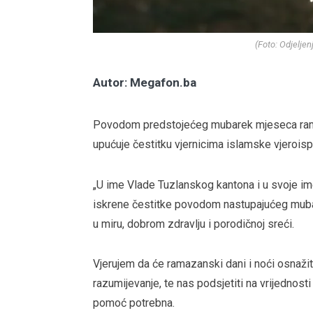
(Foto: Odjelje
Autor: Megafon.ba
Povodom predstojećeg mubarek mjeseca ramaz
upućuje čestitku vjernicima islamske vjeroispo
„U ime Vlade Tuzlanskog kantona i u svoje im
iskrene čestitke povodom nastupajućeg muba
u miru, dobrom zdravlju i porodičnoj sreći.
Vjerujem da će ramazanski dani i noći osnaži
razumijevanje, te nas podsjetiti na vrijednosti
pomoć potrebna.