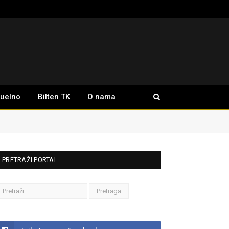
tuelno
Bilten TK
O nama
PRETRAŽI PORTAL