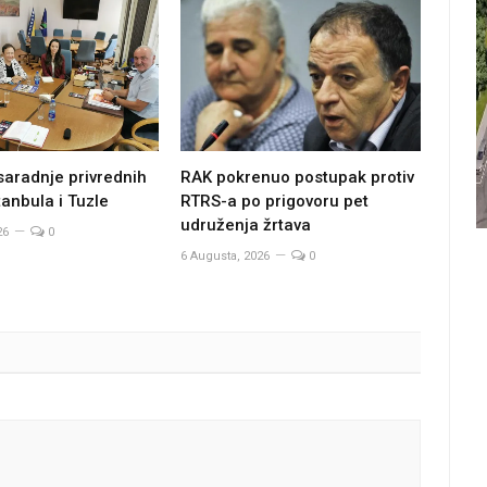
saradnje privrednih
RAK pokrenuo postupak protiv
anbula i Tuzle
RTRS-a po prigovoru pet
udruženja žrtava
26
0
6 Augusta, 2026
0