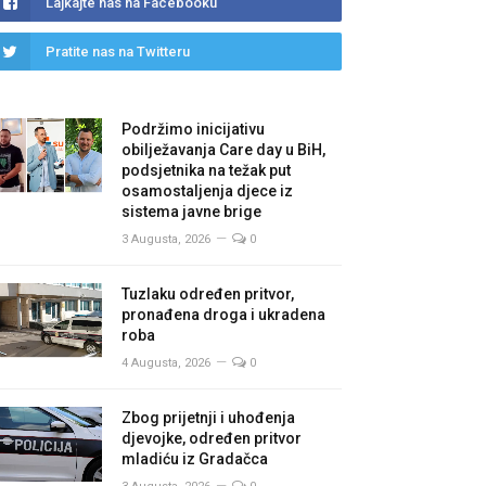
Lajkajte nas na Facebooku
Pratite nas na Twitteru
Podržimo inicijativu
obilježavanja Care day u BiH,
podsjetnika na težak put
osamostaljenja djece iz
sistema javne brige
3 Augusta, 2026
0
Tuzlaku određen pritvor,
pronađena droga i ukradena
roba
4 Augusta, 2026
0
Zbog prijetnji i uhođenja
djevojke, određen pritvor
mladiću iz Gradačca