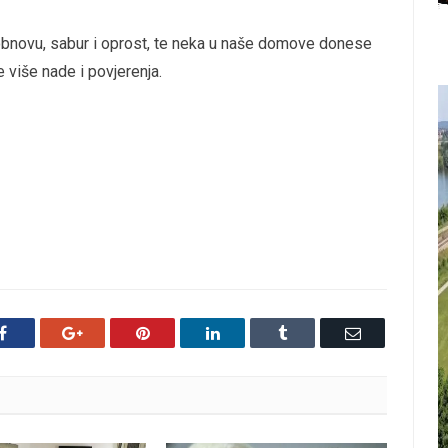
bnovu, sabur i oprost, te neka u naše domove donese
e više nade i povjerenja.
Facebook
Google+
Pinterest
LinkedIn
Tumblr
Email