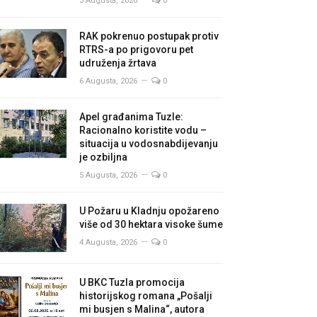
3 Augusta, 2026
0
RAK pokrenuo postupak protiv
RTRS-a po prigovoru pet
udruženja žrtava
6 Augusta, 2026
0
Apel građanima Tuzle:
Racionalno koristite vodu –
situacija u vodosnabdijevanju
je ozbiljna
5 Augusta, 2026
0
U Požaru u Kladnju opožareno
više od 30 hektara visoke šume
4 Augusta, 2026
0
U BKC Tuzla promocija
historijskog romana „Pošalji
mi busjen s Malina“, autora