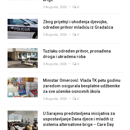
3 Augusta, 2026
0
Zbog prijetnji i uhođenja djevojke,
određen pritvor mladiću iz Gradačca
3 Augusta, 2026
0
Tuzlaku određen pritvor, pronađena
droga i ukradena roba
4 Augusta, 2026
0
Ministar Omerović: Vlada TK petu godinu
zaredom osigurala besplatne udžbenike
za sve učenike osnovnih škola
3 Augusta, 2026
0
U Sarajevu predstavljena inicijativa za
uspostavljanje Dana djece i mladih iz
sistema alternativne brige – Care Day