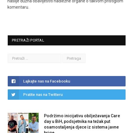
nasilje dužna obavijestiti nadležne organe o takvom pristiglom
komentaru.
PRETRAŽI PORTAL
Lajkajte nas na Facebooku
Pratite nas na Twitteru
Podržimo inicijativu obilježavanja Care
day u BiH, podsjetnika na težak put
osamostaljenja djece iz sistema javne
brige