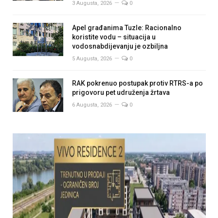
3 Augusta, 2026
0
Apel građanima Tuzle: Racionalno
koristite vodu – situacija u
vodosnabdijevanju je ozbiljna
5 Augusta, 2026
0
RAK pokrenuo postupak protiv RTRS-a po
prigovoru pet udruženja žrtava
6 Augusta, 2026
0