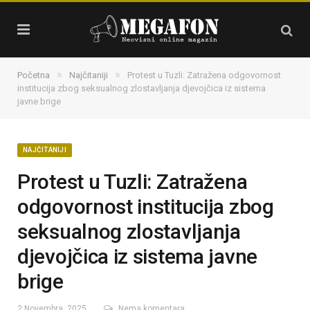
»
»
Početna
Najčitaniji
Protest u Tuzli: Zatražena odgovornost
institucija zbog seksualnog zlostavljanja djevojčica iz sistema
javne brige
NAJČITANIJI
Protest u Tuzli: Zatražena
odgovornost institucija zbog
seksualnog zlostavljanja
djevojčica iz sistema javne
brige
2 Novembra, 2025
Nema komentara