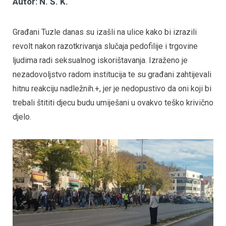
Autor: N. Š. K.
Građani Tuzle danas su izašli na ulice kako bi izrazili
revolt nakon razotkrivanja slučaja pedofilije i trgovine
ljudima radi seksualnog iskorištavanja. Izraženo je
nezadovoljstvo radom institucija te su građani zahtijevali
hitnu reakciju nadležnih.+, jer je nedopustivo da oni koji bi
trebali štititi djecu budu umiješani u ovakvo teško krivično
djelo.