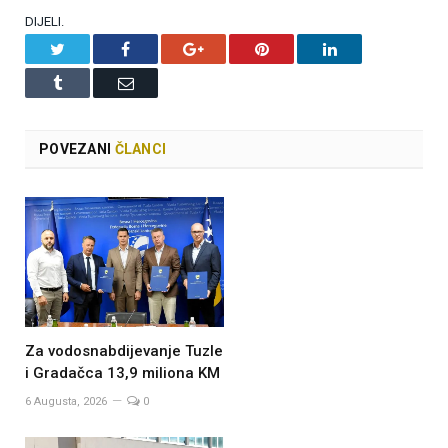
DIJELI.
Twitter
Facebook
Google+
Pinterest
LinkedIn
Tumblr
Email
POVEZANI
ČLANCI
Za vodosnabdijevanje Tuzle
i Gradačca 13,9 miliona KM
6 Augusta, 2026
0