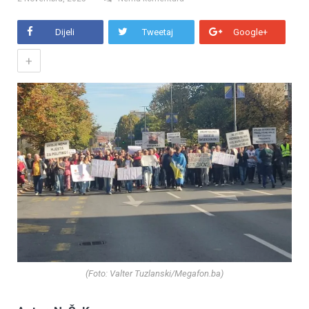
Dijeli
Tweetaj
Google+
+
(Foto: Valter Tuzlanski/Megafon.ba)