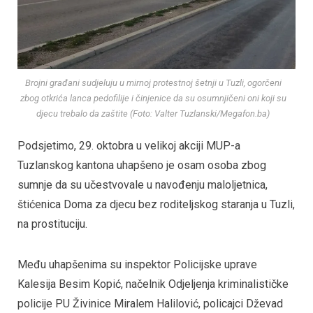
Brojni građani sudjeluju u mirnoj protestnoj šetnji u Tuzli, ogorčeni
zbog otkrića lanca pedofilije i činjenice da su osumnjičeni oni koji su
djecu trebalo da zaštite (Foto: Valter Tuzlanski/Megafon.ba)
Podsjetimo, 29. oktobra u velikoj akciji MUP-a
Tuzlanskog kantona uhapšeno je osam osoba zbog
sumnje da su učestvovale u navođenju maloljetnica,
štićenica Doma za djecu bez roditeljskog staranja u Tuzli,
na prostituciju.
Među uhapšenima su inspektor Policijske uprave
Kalesija Besim Kopić, načelnik Odjeljenja kriminalističke
policije PU Živinice Miralem Halilović, policajci Dževad