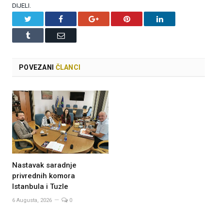
DIJELI.
Twitter
Facebook
Google+
Pinterest
LinkedIn
Tumblr
Email
POVEZANI
ČLANCI
Nastavak saradnje
privrednih komora
Istanbula i Tuzle
6 Augusta, 2026
0