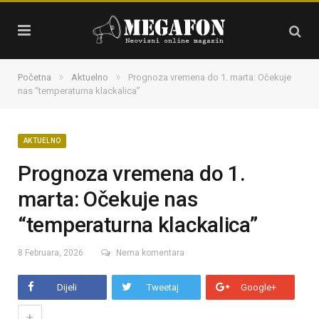
»
»
Početna
Aktuelno
Prognoza vremena do 1. marta: Očekuje
nas “temperaturna klackalica”
AKTUELNO
Prognoza vremena do 1.
marta: Očekuje nas
“temperaturna klackalica”
8 Februara, 2026
Nema komentara
Dijeli
Tweetaj
Google+
+