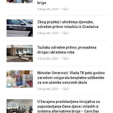
brige
3 Augusta, 2026
0
Zbog prijetnji i uhođenja djevojke,
određen pritvor mladiću iz Gradačca
3 Augusta, 2026
0
Tuzlaku određen pritvor, pronađena
droga i ukradena roba
4 Augusta, 2026
0
Ministar Omerović: Vlada TK petu godinu
zaredom osigurala besplatne udžbenike
za sve učenike osnovnih škola
3 Augusta, 2026
0
U Sarajevu predstavljena inicijativa za
uspostavljanje Dana djece i mladih iz
sistema alternativne brige – Care Day