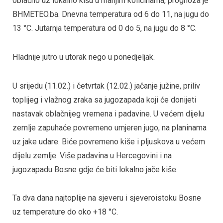
oblačno uz lokalno kišu u manjim količinama, prognoza je
BHMETEO.ba. Dnevna temperatura od 6 do 11, na jugu do
13 °C. Jutarnja temperatura od 0 do 5, na jugu do 8 °C.
Hladnije jutro u utorak nego u ponedjeljak.
U srijedu (11.02.) i četvrtak (12.02.) jačanje južine, priliv
toplijeg i vlažnog zraka sa jugozapada koji će donijeti
nastavak oblačnijeg vremena i padavine. U većem dijelu
zemlje zapuhaće povremeno umjeren jugo, na planinama
uz jake udare. Biće povremeno kiše i pljuskova u većem
dijelu zemlje. Više padavina u Hercegovini i na
jugozapadu Bosne gdje će biti lokalno jače kiše.
Ta dva dana najtoplije na sjeveru i sjeveroistoku Bosne
uz temperature do oko +18 °C.