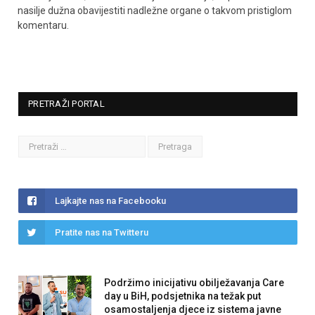
nasilje dužna obavijestiti nadležne organe o takvom pristiglom
komentaru.
PRETRAŽI PORTAL
Lajkajte nas na Facebooku
Pratite nas na Twitteru
Podržimo inicijativu obilježavanja Care
day u BiH, podsjetnika na težak put
osamostaljenja djece iz sistema javne