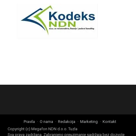
Pravila
O nama
Redakcija
Marketing
Kontakt
Copyright (c) Megafon NDN d.o.o. Tuzla
Sva prava zadržana. Zabranjeno preuzimanje sadržaja bez dozvole