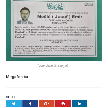
(Izvor: Živinički Hunjer)
Megafon.ba
DIJELI.
Twitter
Facebook
Google+
Pinterest
LinkedIn