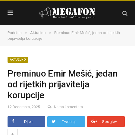
»
»
Početna
Aktuelno
Preminuo Emir Mešić, jedan od rijetkih
prijavitelja korupcije
AKTUELNO
Preminuo Emir Mešić, jedan
od rijetkih prijavitelja
korupcije
12 Decembra, 2025
Nema komentara
Dijeli
Tweetaj
Google+
+