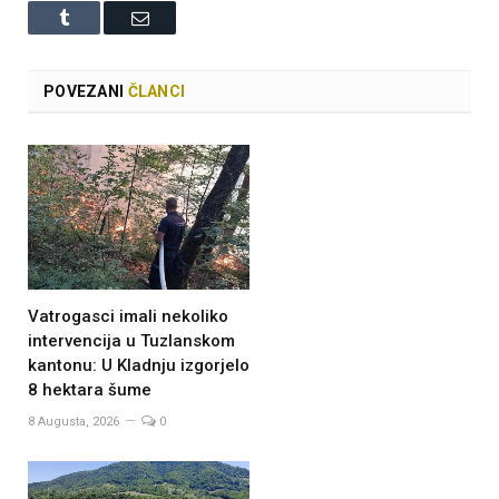
Tumblr
Email
POVEZANI
ČLANCI
Vatrogasci imali nekoliko
intervencija u Tuzlanskom
kantonu: U Kladnju izgorjelo
8 hektara šume
8 Augusta, 2026
0