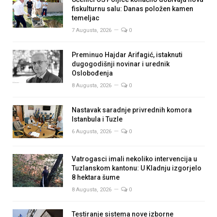
fiskulturnu salu: Danas položen kamen
temeljac
7 Augusta, 2026
0
Preminuo Hajdar Arifagić, istaknuti
dugogodišnji novinar i urednik
Oslobođenja
8 Augusta, 2026
0
Nastavak saradnje privrednih komora
Istanbula i Tuzle
6 Augusta, 2026
0
Vatrogasci imali nekoliko intervencija u
Tuzlanskom kantonu: U Kladnju izgorjelo
8 hektara šume
8 Augusta, 2026
0
Testiranje sistema nove izborne