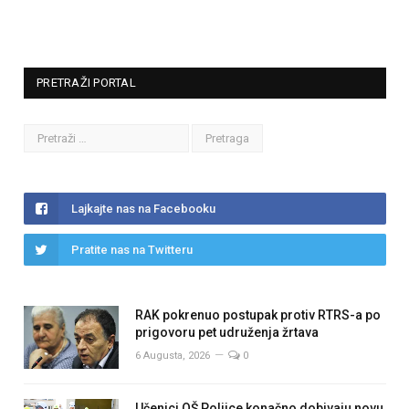
PRETRAŽI PORTAL
Lajkajte nas na Facebooku
Pratite nas na Twitteru
RAK pokrenuo postupak protiv RTRS-a po
prigovoru pet udruženja žrtava
6 Augusta, 2026
0
Učenici OŠ Poljice konačno dobivaju novu