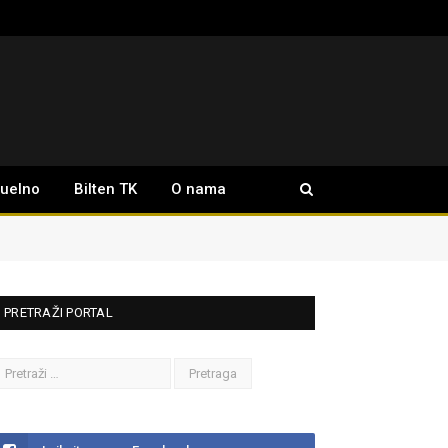
tuelno
Bilten TK
O nama
PRETRAŽI PORTAL