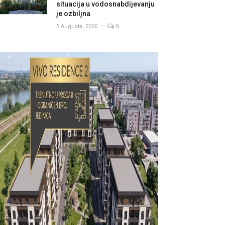
situacija u vodosnabdijevanju
je ozbiljna
5 Augusta, 2026
0