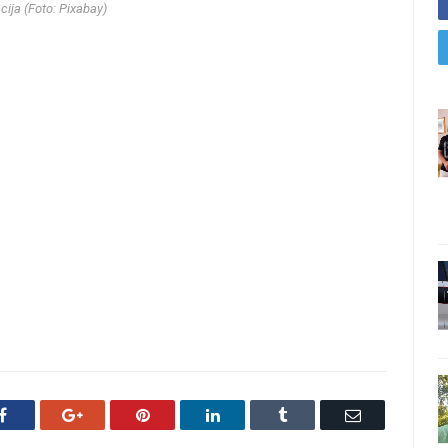
acija (Foto: Pixabay)
Facebook
Google+
Pinterest
LinkedIn
Tumblr
Email