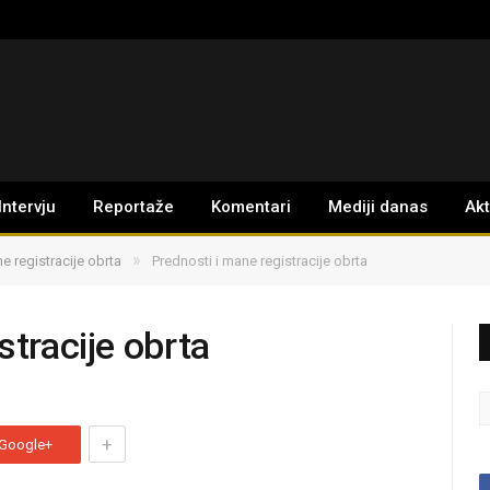
Intervju
Reportaže
Komentari
Mediji danas
Ak
»
e registracije obrta
Prednosti i mane registracije obrta
stracije obrta
+
Google+