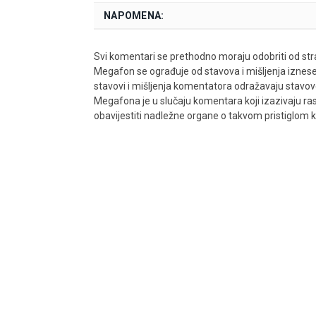
NAPOMENA:
Svi komentari se prethodno moraju odobriti od stra
Megafon se ograđuje od stavova i mišljenja iznes
stavovi i mišljenja komentatora odražavaju stavove i
Megafona je u slučaju komentara koji izazivaju rasn
obavijestiti nadležne organe o takvom pristiglom