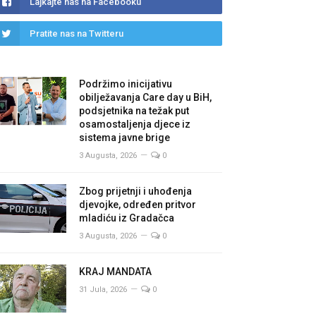
Lajkajte nas na Facebooku
Pratite nas na Twitteru
Podržimo inicijativu
obilježavanja Care day u BiH,
podsjetnika na težak put
osamostaljenja djece iz
sistema javne brige
3 Augusta, 2026
0
Zbog prijetnji i uhođenja
djevojke, određen pritvor
mladiću iz Gradačca
3 Augusta, 2026
0
KRAJ MANDATA
31 Jula, 2026
0