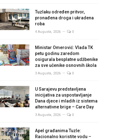
Tuzlaku određen pritvor,
pronađena droga i ukradena
roba
4 Augusta, 2026
0
Ministar Omerović: Vlada TK
petu godinu zaredom
osigurala besplatne udžbenike
za sve učenike osnovnih škola
3 Augusta, 2026
0
U Sarajevu predstavljena
inicijativa za uspostavljanje
Dana djece i mladih iz sistema
alternativne brige – Care Day
3 Augusta, 2026
0
Apel građanima Tuzle:
Racionalno koristite vodu –