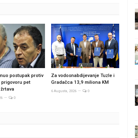
Za vodosnabdijevanje Tuzle i
nuo postupak protiv
Gradačca 13,9 miliona KM
 prigovoru pet
 žrtava
6 Augusta, 2026
0
26
0