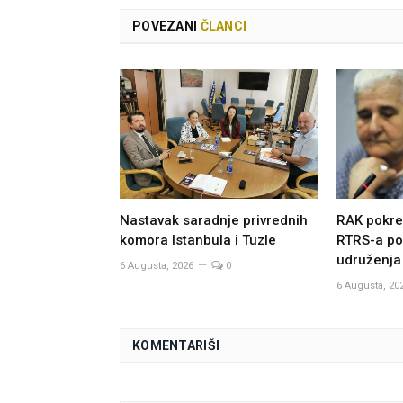
POVEZANI
ČLANCI
Nastavak saradnje privrednih
RAK pokre
komora Istanbula i Tuzle
RTRS-a po
udruženja
6 Augusta, 2026
0
6 Augusta, 20
KOMENTARIŠI