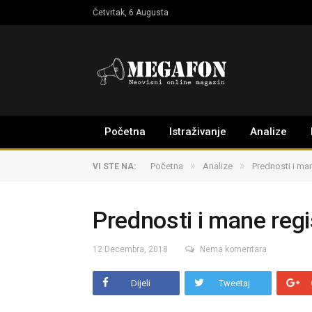
Četvrtak, 6 Augusta
Početna
Istraživanje
Analize
»
»
Početna
Analize
Prednosti i man
VI STE NA:
Prednosti i mane regi
12 Decembra, 2018
Nema komentara
Dijeli
Tweetaj