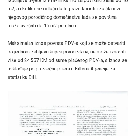
ispunjava uvjete iz Pravilnika i to za površinu stana do 40
m2, a ukoliko se odluči da to pravo koristi i za članove
njegovog porodičnog domaćinstva tada se površina
može uvećati do 15 m2 po članu.
Maksimalan iznos povrata PDV-a koji se može ostvariti
po jednom zahtjevu kupca prvog stana, ne može iznositi
više od 24.557 KM od sume plaćenog PDV-a, a iznos se
usklađuje po prosječnoj cijeni u Biltenu Agencije za
statistiku BiH.