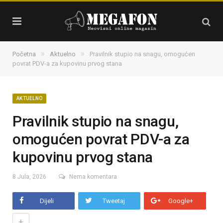
»
»
Početna
Aktuelno
Pravilnik stupio na snagu, omogućen
povrat PDV-a za kupovinu prvog stana
AKTUELNO
Pravilnik stupio na snagu,
omogućen povrat PDV-a za
kupovinu prvog stana
8 Jula, 2026
Nema komentara
Dijeli
Tweetaj
Google+
+