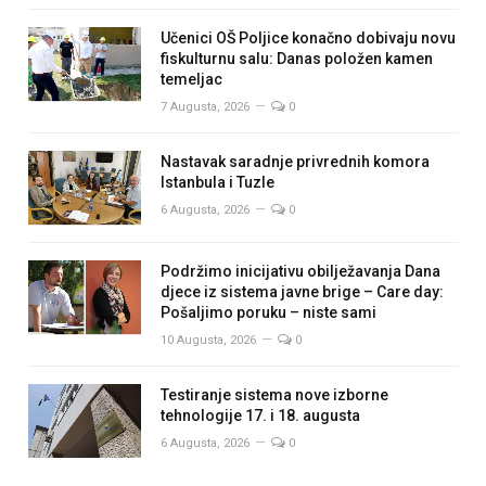
Učenici OŠ Poljice konačno dobivaju novu
fiskulturnu salu: Danas položen kamen
temeljac
7 Augusta, 2026
0
Nastavak saradnje privrednih komora
Istanbula i Tuzle
6 Augusta, 2026
0
Podržimo inicijativu obilježavanja Dana
djece iz sistema javne brige – Care day:
Pošaljimo poruku – niste sami
10 Augusta, 2026
0
Testiranje sistema nove izborne
tehnologije 17. i 18. augusta
6 Augusta, 2026
0