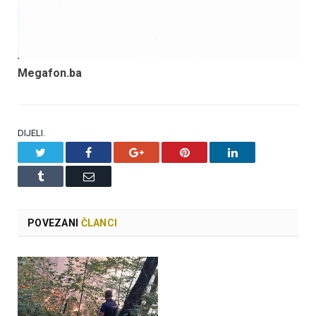
Megafon.ba
DIJELI.
Twitter
Facebook
Google+
Pinterest
LinkedIn
Tumblr
Email
POVEZANI
ČLANCI