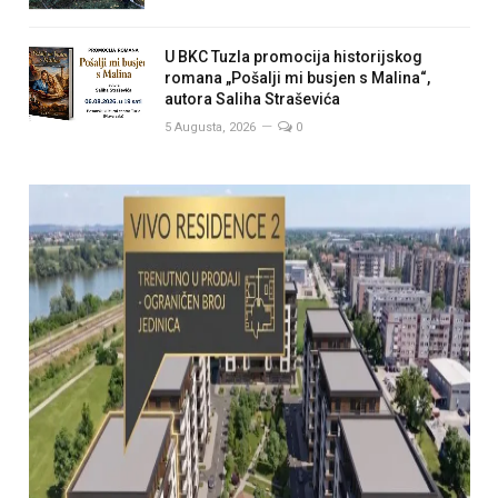
U BKC Tuzla promocija historijskog
romana „Pošalji mi busjen s Malina“,
autora Saliha Straševića
5 Augusta, 2026
0