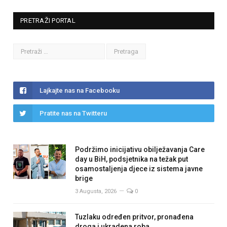
PRETRAŽI PORTAL
Lajkajte nas na Facebooku
Pratite nas na Twitteru
Podržimo inicijativu obilježavanja Care
day u BiH, podsjetnika na težak put
osamostaljenja djece iz sistema javne
brige
3 Augusta, 2026
0
Tuzlaku određen pritvor, pronađena
droga i ukradena roba