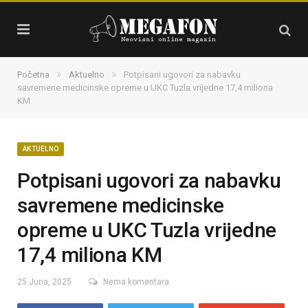
»
»
Početna
Aktuelno
Potpisani ugovori za nabavku
savremene medicinske opreme u UKC Tuzla vrijedne 17,4 miliona
KM
AKTUELNO
Potpisani ugovori za nabavku
savremene medicinske
opreme u UKC Tuzla vrijedne
17,4 miliona KM
25 Juna, 2025
Nema komentara