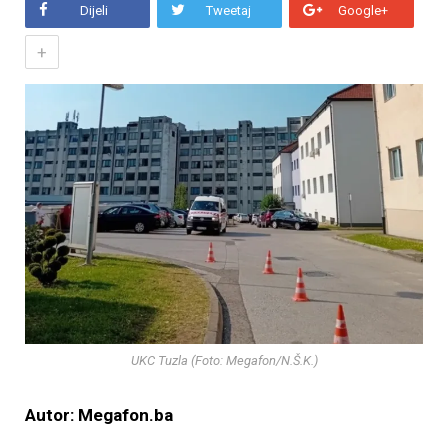
Dijeli
Tweetaj
Google+
+
UKC Tuzla (Foto: Megafon/N.Š.K.)
Autor: Megafon.ba