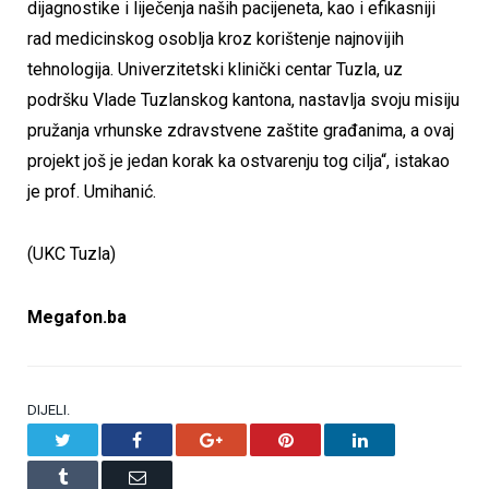
dijagnostike i liječenja naših pacijeneta, kao i efikasniji
rad medicinskog osoblja kroz korištenje najnovijih
tehnologija. Univerzitetski klinički centar Tuzla, uz
podršku Vlade Tuzlanskog kantona, nastavlja svoju misiju
pružanja vrhunske zdravstvene zaštite građanima, a ovaj
projekt još je jedan korak ka ostvarenju tog cilja“, istakao
je prof. Umihanić.
(UKC Tuzla)
Megafon.ba
DIJELI.
Twitter
Facebook
Google+
Pinterest
LinkedIn
Tumblr
Email