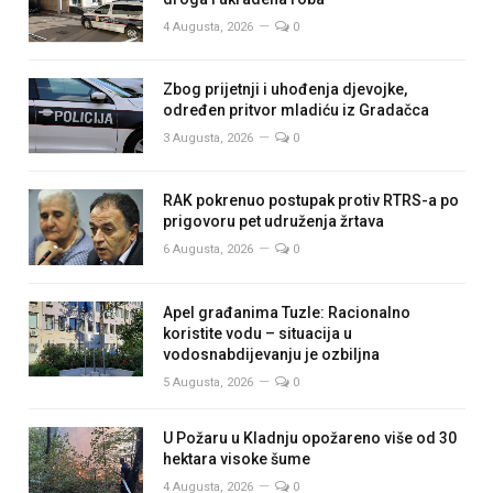
4 Augusta, 2026
0
Zbog prijetnji i uhođenja djevojke,
određen pritvor mladiću iz Gradačca
3 Augusta, 2026
0
RAK pokrenuo postupak protiv RTRS-a po
prigovoru pet udruženja žrtava
6 Augusta, 2026
0
Apel građanima Tuzle: Racionalno
koristite vodu – situacija u
vodosnabdijevanju je ozbiljna
5 Augusta, 2026
0
U Požaru u Kladnju opožareno više od 30
hektara visoke šume
4 Augusta, 2026
0