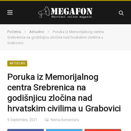
»
»
Početna
Aktuelno
Poruka iz Memorijalnog centra
Srebrenica na godišnjicu zločina nad hrvatskim civilima u
Grabovici
AKTUELNO
Poruka iz Memorijalnog
centra Srebrenica na
godišnjicu zločina nad
hrvatskim civilima u Grabovici
9 Septembra, 2021
Nema komentara