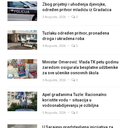
Zbog prijetnji i uhođenja djevojke,
određen pritvor mladiću iz Gradačca
3 Augusta, 2026
0
Tuzlaku određen pritvor, pronađena
droga i ukradena roba
4 Augusta, 2026
0
Ministar Omerović: Vlada TK petu godinu
zaredom osigurala besplatne udžbenike
za sve učenike osnovnih škola
3 Augusta, 2026
0
Apel građanima Tuzle: Racionalno
koristite vodu – situacija u
vodosnabdijevanju je ozbiljna
5 Augusta, 2026
0
U Sarajevu predstavljena inicijativa za