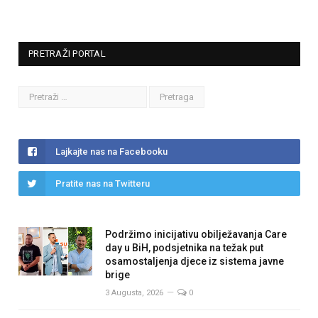
PRETRAŽI PORTAL
Lajkajte nas na Facebooku
Pratite nas na Twitteru
Podržimo inicijativu obilježavanja Care
day u BiH, podsjetnika na težak put
osamostaljenja djece iz sistema javne
brige
3 Augusta, 2026
0