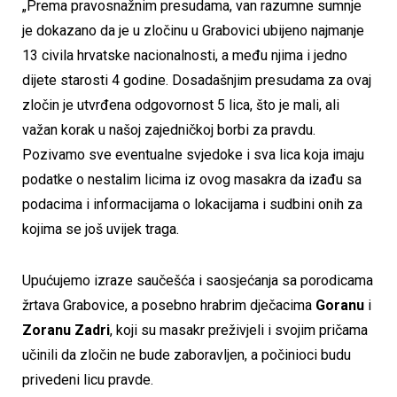
„Prema pravosnažnim presudama, van razumne sumnje
je dokazano da je u zločinu u Grabovici ubijeno najmanje
13 civila hrvatske nacionalnosti, a među njima i jedno
dijete starosti 4 godine. Dosadašnjim presudama za ovaj
zločin je utvrđena odgovornost 5 lica, što je mali, ali
važan korak u našoj zajedničkoj borbi za pravdu.
Pozivamo sve eventualne svjedoke i sva lica koja imaju
podatke o nestalim licima iz ovog masakra da izađu sa
podacima i informacijama o lokacijama i sudbini onih za
kojima se još uvijek traga.
Upućujemo izraze saučešća i saosjećanja sa porodicama
žrtava Grabovice, a posebno hrabrim dječacima
Goranu
i
Zoranu Zadri
, koji su masakr preživjeli i svojim pričama
učinili da zločin ne bude zaboravljen, a počinioci budu
privedeni licu pravde.