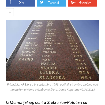
Dijeli
Tweetaj
Google+
+
Pripadnici ARBiH su 9. septembra 1993. počinili stravične zločine nad
hrvatskim civilima u Grabovici (Foto: Denis Kapetanović/PIXELL)
Iz Memorijalnog centra Srebrenica-Potočari su