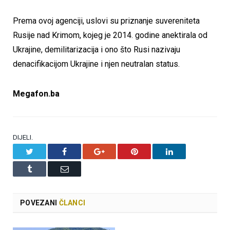
Prema ovoj agenciji, uslovi su priznanje suvereniteta
Rusije nad Krimom, kojeg je 2014. godine anektirala od
Ukrajine, demilitarizacija i ono što Rusi nazivaju
denacifikacijom Ukrajine i njen neutralan status.
Megafon.ba
DIJELI.
Twitter
Facebook
Google+
Pinterest
LinkedIn
Tumblr
Email
POVEZANI
ČLANCI