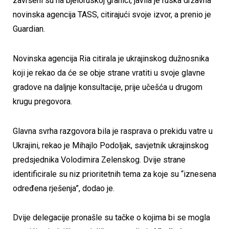
završeni su na bjeloruskoj granici, javila je ruska državna
novinska agencija TASS, citirajući svoje izvor, a prenio je
Guardian.
Novinska agencija Ria citirala je ukrajinskog dužnosnika
koji je rekao da će se obje strane vratiti u svoje glavne
gradove na daljnje konsultacije, prije učešća u drugom
krugu pregovora.
Glavna svrha razgovora bila je rasprava o prekidu vatre u
Ukrajini, rekao je Mihajlo Podoljak, savjetnik ukrajinskog
predsjednika Volodimira Zelenskog. Dvije strane
identificirale su niz prioritetnih tema za koje su “iznesena
određena rješenja”, dodao je.
Dvije delegacije pronašle su tačke o kojima bi se mogla