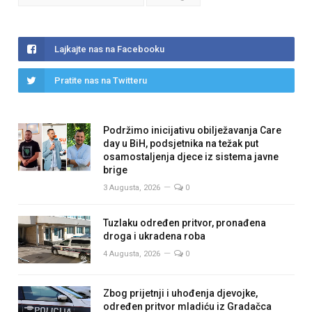
Lajkajte nas na Facebooku
Pratite nas na Twitteru
Podržimo inicijativu obilježavanja Care
day u BiH, podsjetnika na težak put
osamostaljenja djece iz sistema javne
brige
3 Augusta, 2026
0
Tuzlaku određen pritvor, pronađena
droga i ukradena roba
4 Augusta, 2026
0
Zbog prijetnji i uhođenja djevojke,
određen pritvor mladiću iz Gradačca