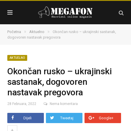
»
»
Početna
Aktuelno
Okončan rusko – ukrajinski sastanak,
dogovoren nastavak pregovora
AKTUELNO
Okončan rusko – ukrajinski
sastanak, dogovoren
nastavak pregovora
28 Februara, 2022
Nema komentara
Dijeli
Tweetaj
Google+
+