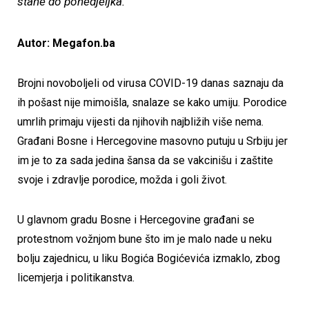
stane do ponedjeljka.
Autor: Megafon.ba
Brojni novoboljeli od virusa COVID-19 danas saznaju da
ih pošast nije mimoišla, snalaze se kako umiju. Porodice
umrlih primaju vijesti da njihovih najbližih više nema.
Građani Bosne i Hercegovine masovno putuju u Srbiju jer
im je to za sada jedina šansa da se vakcinišu i zaštite
svoje i zdravlje porodice, možda i goli život.
U glavnom gradu Bosne i Hercegovine građani se
protestnom vožnjom bune što im je malo nade u neku
bolju zajednicu, u liku Bogića Bogićevića izmaklo, zbog
licemjerja i politikanstva.