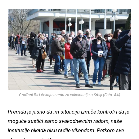
Građani BiH čekaju u redu za vakcinaciju u Srbiji (Foto: AA)
Premda je jasno da im situacija izmiče kontroli i da je
moguće sustići samo svakodnevnim radom, naše
institucije nikada nisu radile vikendom. Petkom sve