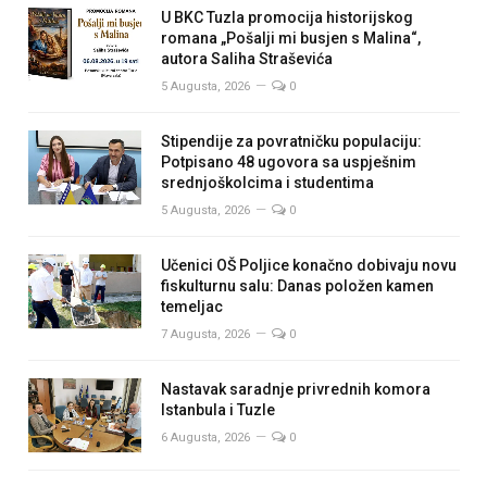
U BKC Tuzla promocija historijskog
romana „Pošalji mi busjen s Malina“,
autora Saliha Straševića
5 Augusta, 2026
0
Stipendije za povratničku populaciju:
Potpisano 48 ugovora sa uspješnim
srednjoškolcima i studentima
5 Augusta, 2026
0
Učenici OŠ Poljice konačno dobivaju novu
fiskulturnu salu: Danas položen kamen
temeljac
7 Augusta, 2026
0
Nastavak saradnje privrednih komora
Istanbula i Tuzle
6 Augusta, 2026
0