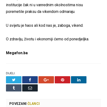
institucije čak ni u vanrednim okolnostima nisu
poremetile praksu da vikendom odmaraju.
U svijetu je haos ali kod nas je, zaboga, vikend.
O zdravlju, životu i ekonomiji ćemo od ponedjeljka.
Megafon.ba
DIJELI.
Twitter
Facebook
Google+
Pinterest
LinkedIn
Tumblr
Email
POVEZANI
ČLANCI