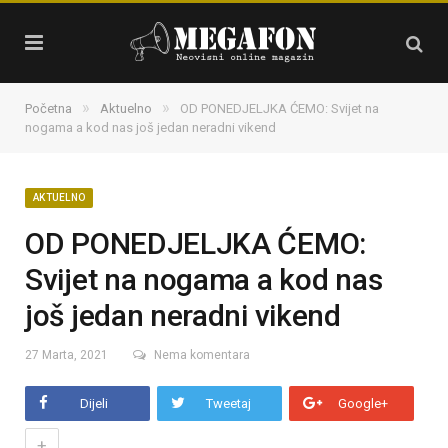
»
»
Početna
Aktuelno
OD PONEDJELJKA ĆEMO: Svijet na
nogama a kod nas još jedan neradni vikend
AKTUELNO
OD PONEDJELJKA ĆEMO:
Svijet na nogama a kod nas
još jedan neradni vikend
27 Marta, 2021
Nema komentara
Dijeli
Tweetaj
Google+
+