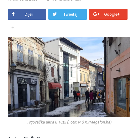
Dijeli
Tweetaj
Google+
+
Trgovačka ulica u Tuzli (Foto: N.Š.K./Megafon.ba)