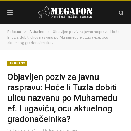
»
»
Početna
Aktuelno
Objavljen poziv za javnu raspravu: Hoće
li Tuzla dobiti ulicu nazvanu po Muhamedu ef. Lugaviću, ocu
aktuelnog gradonačelnika?
AKTUELNO
Objavljen poziv za javnu
raspravu: Hoće li Tuzla dobiti
ulicu nazvanu po Muhamedu
ef. Lugaviću, ocu aktuelnog
gradonačelnika?
19 Januara, 2026
Nema komentara