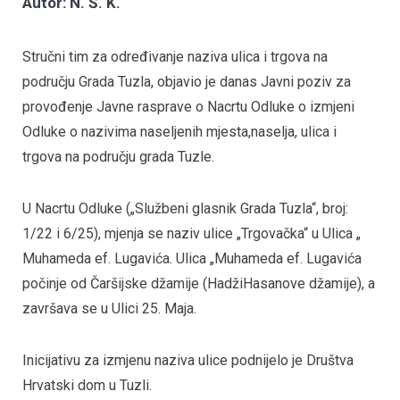
Autor: N. Š. K.
Stručni tim za određivanje naziva ulica i trgova na
području Grada Tuzla, objavio je danas Javni poziv za
provođenje Javne rasprave o Nacrtu Odluke o izmjeni
Odluke o nazivima naseljenih mjesta,naselja, ulica i
trgova na području grada Tuzle.
U Nacrtu Odluke („Službeni glasnik Grada Tuzla“, broj:
1/22 i 6/25), mjenja se naziv ulice „Trgovačka“ u Ulica „
Muhameda ef. Lugavića. Ulica „Muhameda ef. Lugavića
počinje od Čaršijske džamije (HadžiHasanove džamije), a
završava se u Ulici 25. Maja.
Inicijativu za izmjenu naziva ulice podnijelo je Društva
Hrvatski dom u Tuzli.