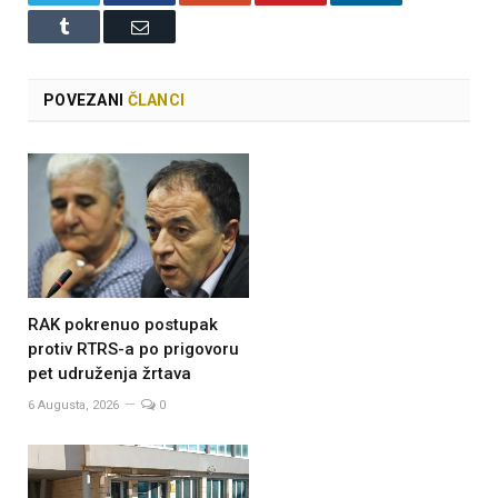
Tumblr
Email
POVEZANI
ČLANCI
RAK pokrenuo postupak
protiv RTRS-a po prigovoru
pet udruženja žrtava
6 Augusta, 2026
0