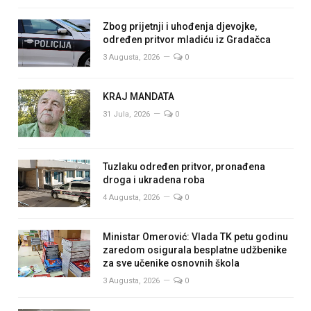
Zbog prijetnji i uhođenja djevojke,
određen pritvor mladiću iz Gradačca
3 Augusta, 2026
0
KRAJ MANDATA
31 Jula, 2026
0
Tuzlaku određen pritvor, pronađena
droga i ukradena roba
4 Augusta, 2026
0
Ministar Omerović: Vlada TK petu godinu
zaredom osigurala besplatne udžbenike
za sve učenike osnovnih škola
3 Augusta, 2026
0