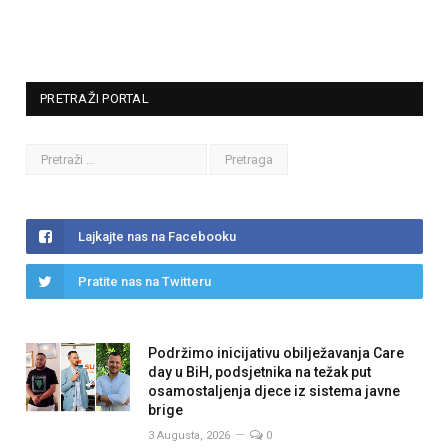
PRETRAŽI PORTAL
Lajkajte nas na Facebooku
Pratite nas na Twitteru
Podržimo inicijativu obilježavanja Care
day u BiH, podsjetnika na težak put
osamostaljenja djece iz sistema javne
brige
3 Augusta, 2026
0