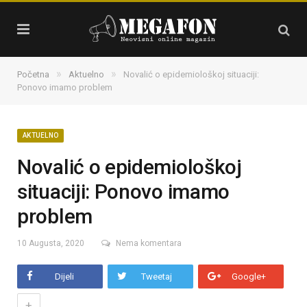
»
»
Početna
Aktuelno
Novalić o epidemiološkoj situaciji:
Ponovo imamo problem
AKTUELNO
Novalić o epidemiološkoj
situaciji: Ponovo imamo
problem
10 Augusta, 2020
Nema komentara
Dijeli
Tweetaj
Google+
+