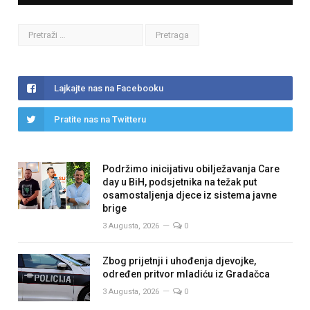
Lajkajte nas na Facebooku
Pratite nas na Twitteru
Podržimo inicijativu obilježavanja Care
day u BiH, podsjetnika na težak put
osamostaljenja djece iz sistema javne
brige
3 Augusta, 2026
0
Zbog prijetnji i uhođenja djevojke,
određen pritvor mladiću iz Gradačca
3 Augusta, 2026
0