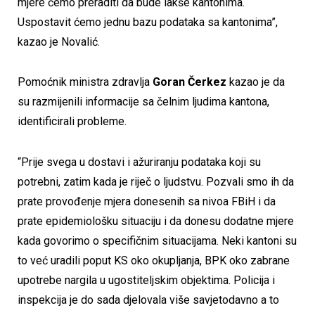
mjere ćemo preraditi da bude lakše kantonima.
Uspostavit ćemo jednu bazu podataka sa kantonima”,
kazao je Novalić.
Pomoćnik ministra zdravlja
Goran Čerkez
kazao je da
su razmijenili informacije sa čelnim ljudima kantona,
identificirali probleme.
“Prije svega u dostavi i ažuriranju podataka koji su
potrebni, zatim kada je riječ o ljudstvu. Pozvali smo ih da
prate provođenje mjera donesenih sa nivoa FBiH i da
prate epidemiološku situaciju i da donesu dodatne mjere
kada govorimo o specifičnim situacijama. Neki kantoni su
to već uradili poput KS oko okupljanja, BPK oko zabrane
upotrebe nargila u ugostiteljskim objektima. Policija i
inspekcija je do sada djelovala više savjetodavno a to