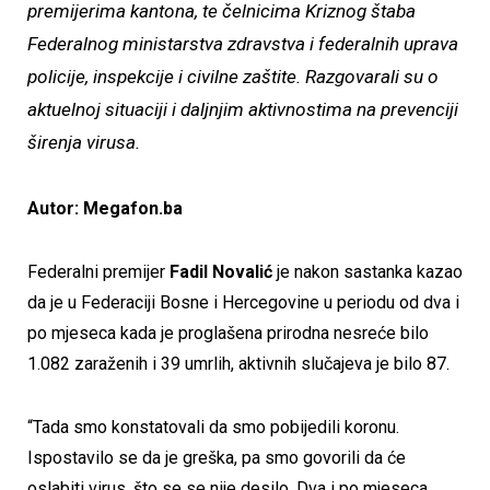
premijerima kantona, te čelnicima Kriznog štaba
Federalnog ministarstva zdravstva i federalnih uprava
policije, inspekcije i civilne zaštite. Razgovarali su o
aktuelnoj situaciji i daljnjim aktivnostima na prevenciji
širenja virusa.
Autor: Megafon.ba
Federalni premijer
Fadil Novalić
je nakon sastanka kazao
da je u Federaciji Bosne i Hercegovine u periodu od dva i
po mjeseca kada je proglašena prirodna nesreće bilo
1.082 zaraženih i 39 umrlih, aktivnih slučajeva je bilo 87.
“Tada smo konstatovali da smo pobijedili koronu.
Ispostavilo se da je greška, pa smo govorili da će
oslabiti virus, što se se nije desilo. Dva i po mjeseca