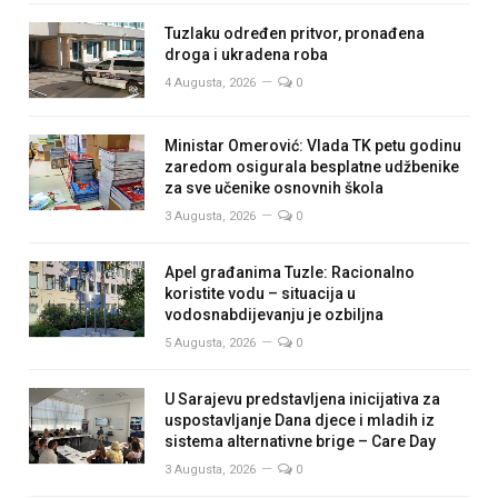
Tuzlaku određen pritvor, pronađena
droga i ukradena roba
4 Augusta, 2026
0
Ministar Omerović: Vlada TK petu godinu
zaredom osigurala besplatne udžbenike
za sve učenike osnovnih škola
3 Augusta, 2026
0
Apel građanima Tuzle: Racionalno
koristite vodu – situacija u
vodosnabdijevanju je ozbiljna
5 Augusta, 2026
0
U Sarajevu predstavljena inicijativa za
uspostavljanje Dana djece i mladih iz
sistema alternativne brige – Care Day
3 Augusta, 2026
0