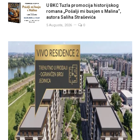
U BKC Tuzla promocija historijskog
romana „Pošalji mi busjen s Malina“,
autora Saliha Straševića
5 Augusta, 2026
0