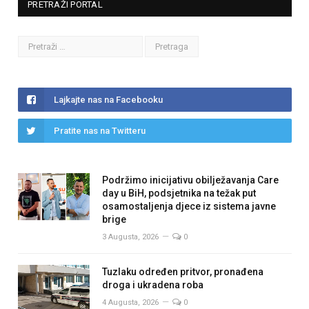
PRETRAŽI PORTAL
Lajkajte nas na Facebooku
Pratite nas na Twitteru
Podržimo inicijativu obilježavanja Care
day u BiH, podsjetnika na težak put
osamostaljenja djece iz sistema javne
brige
3 Augusta, 2026
0
Tuzlaku određen pritvor, pronađena
droga i ukradena roba
4 Augusta, 2026
0