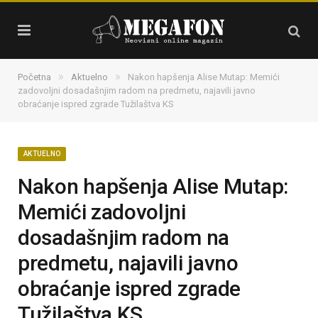
»
»
Početna
Aktuelno
Nakon hapšenja Alise Mutap: Memići
zadovoljni dosadašnjim radom na predmetu, najavili javno
obraćanje ispred zgrade Tužilaštva KS
AKTUELNO
Nakon hapšenja Alise Mutap:
Memići zadovoljni
dosadašnjim radom na
predmetu, najavili javno
obraćanje ispred zgrade
Tužilaštva KS