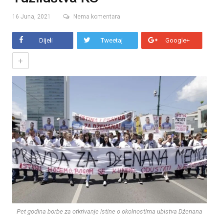
16 Juna, 2021
Nema komentara
Dijeli
Tweetaj
Google+
+
Pet godina borbe za otkrivanje istine o okolnostima ubistva Dženana