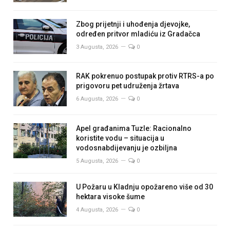
Zbog prijetnji i uhođenja djevojke,
određen pritvor mladiću iz Gradačca
3 Augusta, 2026
0
RAK pokrenuo postupak protiv RTRS-a po
prigovoru pet udruženja žrtava
6 Augusta, 2026
0
Apel građanima Tuzle: Racionalno
koristite vodu – situacija u
vodosnabdijevanju je ozbiljna
5 Augusta, 2026
0
U Požaru u Kladnju opožareno više od 30
hektara visoke šume
4 Augusta, 2026
0