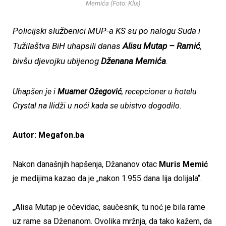
Memića (Foto: Klix)
Policijski službenici MUP-a KS su po nalogu Suda i
Tužilaštva BiH uhapsili danas
Alisu Mutap – Ramić
,
bivšu djevojku ubijenog
Dženana Memića
.
Uhapšen je i
Muamer Ožegović
, recepcioner u hotelu
Crystal na Ilidži u noći kada se ubistvo dogodilo.
Autor: Megafon.ba
Nakon današnjih hapšenja, Džananov otac
Muris Memić
je medijima kazao da je „nakon 1.955 dana lija dolijala“.
„Alisa Mutap je očevidac, saučesnik, tu noć je bila rame
uz rame sa Dženanom. Ovolika mržnja, da tako kažem, da