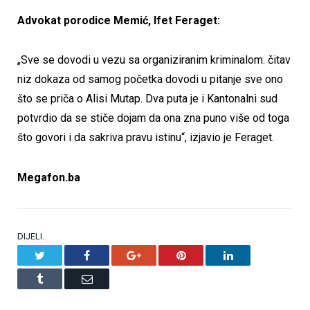
Advokat porodice Memić, Ifet Feraget:
„Sve se dovodi u vezu sa organiziranim kriminalom. čitav
niz dokaza od samog početka dovodi u pitanje sve ono
što se priča o Alisi Mutap. Dva puta je i Kantonalni sud
potvrdio da se stiče dojam da ona zna puno više od toga
što govori i da sakriva pravu istinu“, izjavio je Feraget.
Megafon.ba
DIJELI.
Twitter
Facebook
Google+
Pinterest
LinkedIn
Tumblr
Email