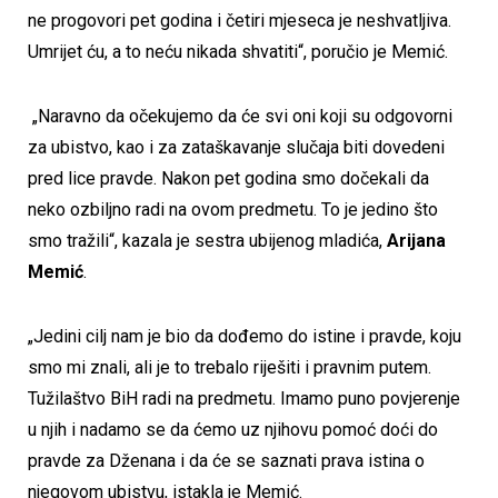
ne progovori pet godina i četiri mjeseca je neshvatljiva.
Umrijet ću, a to neću nikada shvatiti“, poručio je Memić.
„Naravno da očekujemo da će svi oni koji su odgovorni
za ubistvo, kao i za zataškavanje slučaja biti dovedeni
pred lice pravde. Nakon pet godina smo dočekali da
neko ozbiljno radi na ovom predmetu. To je jedino što
smo tražili“, kazala je sestra ubijenog mladića,
Arijana
Memić
.
„Jedini cilj nam je bio da dođemo do istine i pravde, koju
smo mi znali, ali je to trebalo riješiti i pravnim putem.
Tužilaštvo BiH radi na predmetu. Imamo puno povjerenje
u njih i nadamo se da ćemo uz njihovu pomoć doći do
pravde za Dženana i da će se saznati prava istina o
njegovom ubistvu, istakla je Memić.