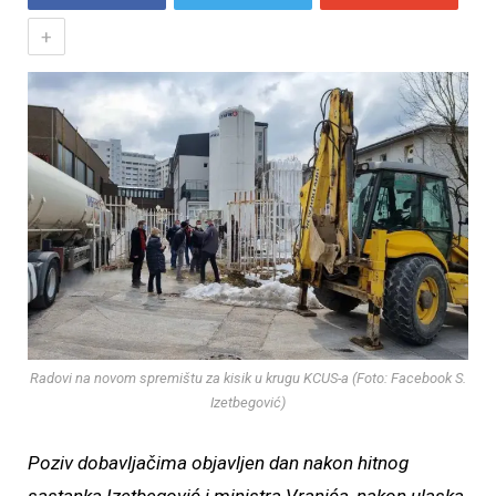
+
Radovi na novom spremištu za kisik u krugu KCUS-a (Foto: Facebook S.
Izetbegović)
Poziv dobavljačima objavljen dan nakon hitnog