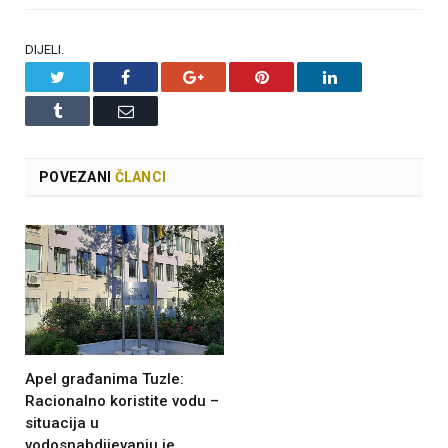
DIJELI.
Twitter
Facebook
Google+
Pinterest
LinkedIn
Tumblr
Email
POVEZANI
ČLANCI
Apel građanima Tuzle:
Racionalno koristite vodu –
situacija u
vodosnabdijevanju je