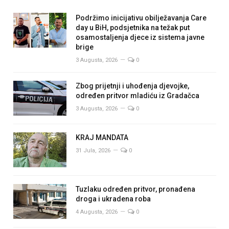
Podržimo inicijativu obilježavanja Care
day u BiH, podsjetnika na težak put
osamostaljenja djece iz sistema javne
brige
3 Augusta, 2026
0
Zbog prijetnji i uhođenja djevojke,
određen pritvor mladiću iz Gradačca
3 Augusta, 2026
0
KRAJ MANDATA
31 Jula, 2026
0
Tuzlaku određen pritvor, pronađena
droga i ukradena roba
4 Augusta, 2026
0