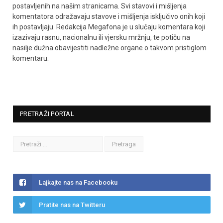
postavljenih na našim stranicama. Svi stavovi i mišljenja
komentatora odražavaju stavove i mišljenja isključivo onih koji
ih postavljaju. Redakcija Megafona je u slučaju komentara koji
izazivaju rasnu, nacionalnu ili vjersku mržnju, te potiču na
nasilje dužna obavijestiti nadležne organe o takvom pristiglom
komentaru.
PRETRAŽI PORTAL
Lajkajte nas na Facebooku
Pratite nas na Twitteru