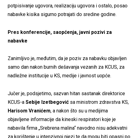
potpisivanje ugovora, realizaciju ugovora i ostalo, posao
nabavke kisika sigurno potrajati do sredine godine.
Pres konferencije, saopćenja, javni pozivi za
nabavke
Zanimljivo je, međutim, da je poziv za nabavku objavljen
samo dan nakon burnih dešavanja vezanih za KCUS, za
nadležne institucije u KS, medije i javnost uopće.
Jučer je, podsjetimo, sazvan hitan sastanak direktorice
KCUS-a
Sebije Izetbegović
sa ministrom zdravstva KS,
Harisom Vranićem
, a nakon što su u medijima
objavljene informacije da kineski respiratori koje je
nabavila firma „Srebrena malina“ navodno nisu adekvatni
za korištenje u intenzivnoj njezi te da mogu biti opasni po