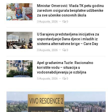
Ministar Omerović: Vlada TK petu godinu
zaredom osigurala besplatne udžbenike
za sve učenike osnovnih škola
3 Augusta, 2026
0
U Sarajevu predstavljena inicijativa za
uspostavljanje Dana djece i mladih iz
sistema alternativne brige – Care Day
3 Augusta, 2026
0
Apel građanima Tuzle: Racionalno
koristite vodu – situacija u
vodosnabdijevanju je ozbiljna
5 Augusta, 2026
0