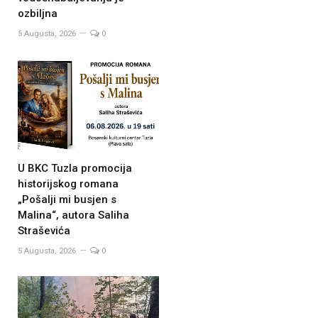
ozbiljna
5 Augusta, 2026
0
U BKC Tuzla promocija
historijskog romana
„Pošalji mi busjen s
Malina“, autora Saliha
Straševića
5 Augusta, 2026
0