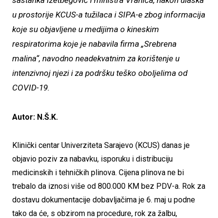
sastanka Izetbegović i ministra Vranića, nakon ulaska
u prostorije KCUS-a tužilaca i SIPA-e zbog informacija
koje su objavljene u medijima o kineskim
respiratorima koje je nabavila firma „Srebrena
malina“, navodno neadekvatnim za korištenje u
intenzivnoj njezi i za podršku teško oboljelima od
COVID-19.
Autor: N.Š.K.
Klinički centar Univerziteta Sarajevo (KCUS) danas je
objavio poziv za nabavku, isporuku i distribuciju
medicinskih i tehničkih plinova. Cijena plinova ne bi
trebalo da iznosi više od 800.000 KM bez PDV-a. Rok za
dostavu dokumentacije dobavljačima je 6. maj u podne
tako da će, s obzirom na procedure, rok za žalbu,