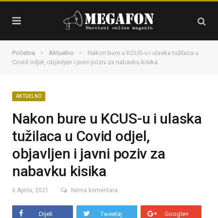
»
»
Početna
Aktuelno
Nakon bure u KCUS-u i ulaska tužilaca u
Covid odjel, objavljen i javni poziv za nabavku kisika
AKTUELNO
Nakon bure u KCUS-u i ulaska
tužilaca u Covid odjel,
objavljen i javni poziv za
nabavku kisika
6 Aprila, 2021
Nema komentara
Dijeli
Tweetaj
Google+