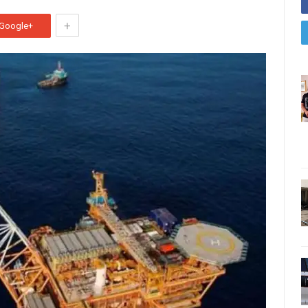
+
Google+