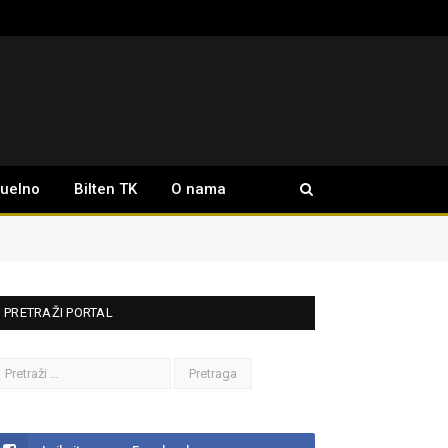
tuelno
Bilten TK
O nama
PRETRAŽI PORTAL