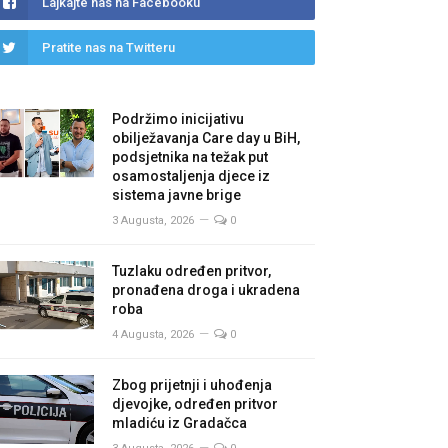
Lajkajte nas na Facebooku
Pratite nas na Twitteru
Podržimo inicijativu
obilježavanja Care day u BiH,
podsjetnika na težak put
osamostaljenja djece iz
sistema javne brige
3 Augusta, 2026
0
Tuzlaku određen pritvor,
pronađena droga i ukradena
roba
4 Augusta, 2026
0
Zbog prijetnji i uhođenja
djevojke, određen pritvor
mladiću iz Gradačca