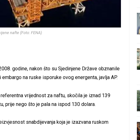
ijene nafte (Foto: FENA)
 2008. godine, nakon što su Sjedinjene Države obznanile
i embargo na ruske isporuke ovog energenta, javlja AP.
 referentna vrijednost za naftu, skočila je iznad 139
u, prije nego što je pala na ispod 130 dolara.
neizvjesnost snabdijevanja koja je izazvana ruskom