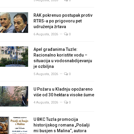
3 Augusta, 2026
0
RAK pokrenuo postupak protiv
RTRS-a po prigovoru pet
udruženja žrtava
6 Augusta, 2026
0
Apel građanima Tuzle:
Racionalno koristite vodu –
situacija u vodosnabdijevanju
je ozbiljna
5 Augusta, 2026
0
U Požaru u Kladnju opožareno
više od 30 hektara visoke šume
4 Augusta, 2026
0
U BKC Tuzla promocija
historijskog romana „Pošalji
mi busjen s Malina“, autora