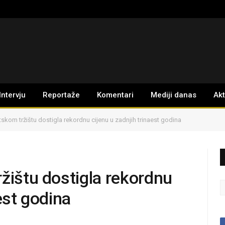
Intervju
Reportaže
Komentari
Mediji danas
Ak
tskom tržištu dostigla rekordnu cijenu u zadnjih trinaest godina
žištu dostigla rekordnu
est godina