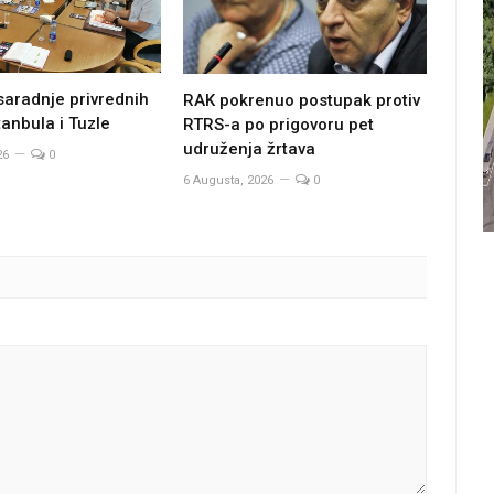
saradnje privrednih
RAK pokrenuo postupak protiv
anbula i Tuzle
RTRS-a po prigovoru pet
udruženja žrtava
26
0
6 Augusta, 2026
0