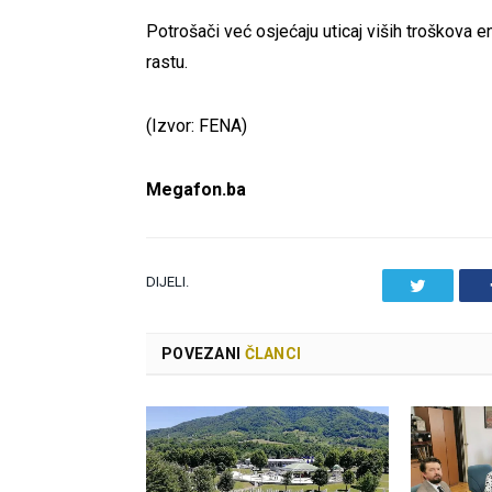
Potrošači već osjećaju uticaj viših troškova en
rastu.
(Izvor: FENA)
Megafon.ba
DIJELI.
Twitter
POVEZANI
ČLANCI