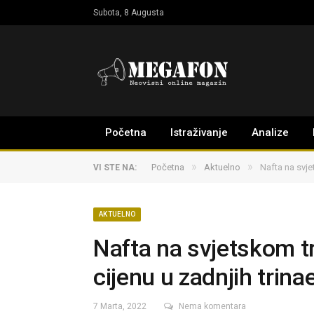
Subota, 8 Augusta
Početna
Istraživanje
Analize
»
»
Početna
Aktuelno
Nafta na svje
VI STE NA:
AKTUELNO
Nafta na svjetskom tr
cijenu u zadnjih trina
7 Marta, 2022
Nema komentara