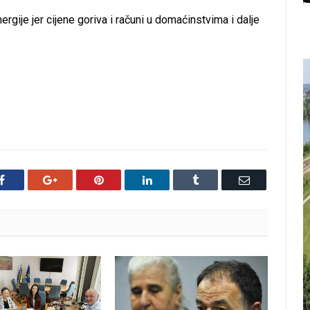
ergije jer cijene goriva i računi u domaćinstvima i dalje
Facebook
Google+
Pinterest
LinkedIn
Tumblr
Email