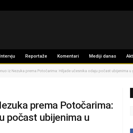
Intervju
Reportaže
Komentari
Mediji danas
Ak
enuo iz Nezuka prema Potočarima: Hiljade učesnika odaju počast ubijenima u
 Nezuka prema Potočarima:
ju počast ubijenima u