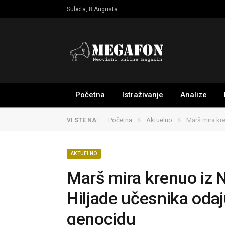
Subota, 8 Augusta
Početna
Istraživanje
Analize
»
»
Početna
Aktuelno
Marš mira kr
VI STE NA:
AKTUELNO
Marš mira krenuo iz
Hiljade učesnika oda
genocidu