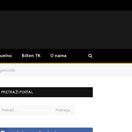
tuelno
Bilten TK
O nama
 genocidu
PRETRAŽI PORTAL