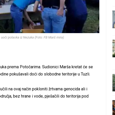
a uoči polaska iz Nezuka (Foto: FB Marš mira)
zuka prema Potočarima. Sudionici Marša kretat će se
dine pokušavali doći do slobodne teritorije u Tuzli.
čili na ovaj način pokloniti žrtvama genocida ali i
ručja, bez hrane i vode, pješačili do teritorija pod