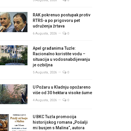
3 Augusta, 2026
0
RAK pokrenuo postupak protiv
RTRS-a po prigovoru pet
udruženja žrtava
6 Augusta, 2026
0
Apel građanima Tuzle:
Racionalno koristite vodu –
situacija u vodosnabdijevanju
je ozbiljna
5 Augusta, 2026
0
U Požaru u Kladnju opožareno
više od 30 hektara visoke šume
4 Augusta, 2026
0
U BKC Tuzla promocija
historijskog romana „Pošalji
mi busjen s Malina“, autora