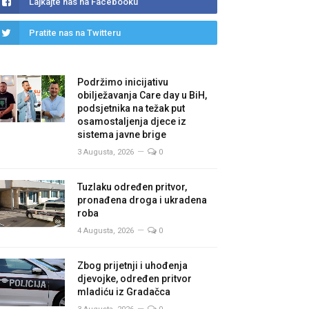
Lajkajte nas na Facebooku
Pratite nas na Twitteru
Podržimo inicijativu
obilježavanja Care day u BiH,
podsjetnika na težak put
osamostaljenja djece iz
sistema javne brige
3 Augusta, 2026
0
Tuzlaku određen pritvor,
pronađena droga i ukradena
roba
4 Augusta, 2026
0
Zbog prijetnji i uhođenja
djevojke, određen pritvor
mladiću iz Gradačca