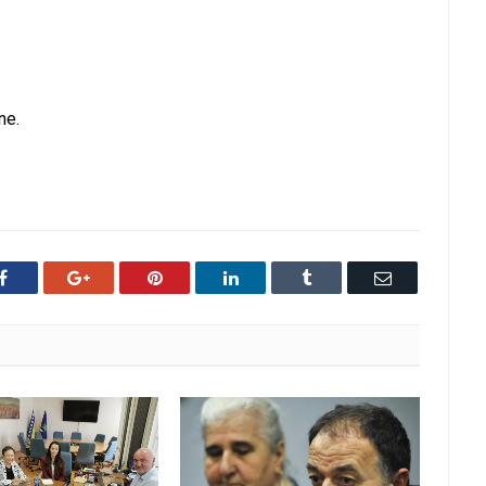
ne.
Facebook
Google+
Pinterest
LinkedIn
Tumblr
Email