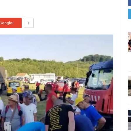
+
Google+