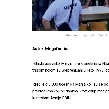
Pripreme i registracija učesnik
Autor: Megafon.ba
Hiljade učesnika Marša mira krenulo je iz Ne
trasom kojom su Srebreničani u ljeto 1995. go
Riječ je o 3.000 učesnika Marša koji su se odlu
preživjelima koji su danima, kroz okupirana pod
kontrolom Armije RBiH.