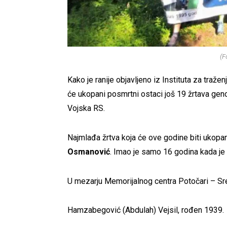
(F
Kako je ranije objavljeno iz Instituta za traže
će ukopani posmrtni ostaci još 19 žrtava genoc
Vojska RS.
Najmlađa žrtva koja će ove godine biti ukopa
Osmanović
. Imao je samo 16 godina kada je 
U mezarju Memorijalnog centra Potočari – Sre
Hamzabegović (Abdulah) Vejsil, rođen 1939.