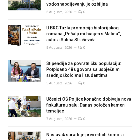
vodosnabdijevanju je ozbiljna
5 Augusta, 2026
0
U BKC Tuzla promocija historijskog
romana „Pošalji mi busjen s Malina“,
autora Saliha Straševića
5 Augusta, 2026
0
Stipendije za povratničku populaciju:
Potpisano 48 ugovora sa uspješnim
srednjoškolcima i studentima
5 Augusta, 2026
0
Učenici OŠ Poljice konačno dobivaju novu
fiskulturnu salu: Danas položen kamen
temeljac
7 Augusta, 2026
0
Nastavak saradnje privrednih komora