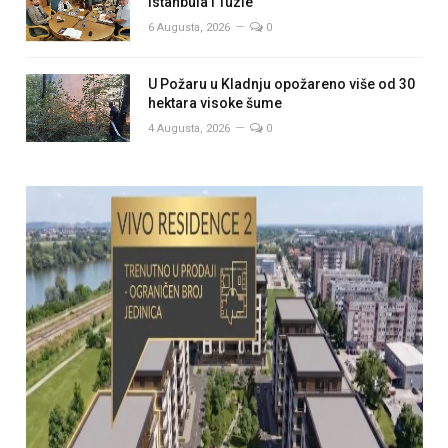
Istanbula i Tuzle
6 Augusta, 2026
0
U Požaru u Kladnju opožareno više od 30
hektara visoke šume
4 Augusta, 2026
0