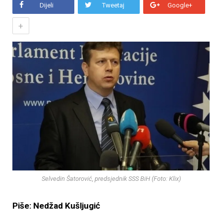
Dijeli
Tweetaj
Google+
+
Selvedin Šatorović, predsjednik SSS BiH (Foto: Klix)
Piše: Nedžad Kušljugić