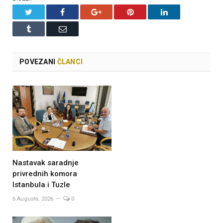
Twitter
Facebook
Google+
Pinterest
LinkedIn
Tumblr
Email
POVEZANI
ČLANCI
Nastavak saradnje
privrednih komora
Istanbula i Tuzle
6 Augusta, 2026
0