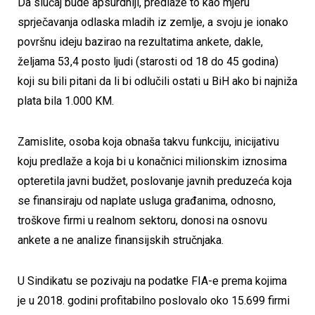
Da slučaj bude apsurdniji, predlaže to kao mjeru
sprječavanja odlaska mladih iz zemlje, a svoju je ionako
površnu ideju bazirao na rezultatima ankete, dakle,
željama 53,4 posto ljudi (starosti od 18 do 45 godina)
koji su bili pitani da li bi odlučili ostati u BiH ako bi najniža
plata bila 1.000 KM.
Zamislite, osoba koja obnaša takvu funkciju, inicijativu
koju predlaže a koja bi u konačnici milionskim iznosima
opteretila javni budžet, poslovanje javnih preduzeća koja
se finansiraju od naplate usluga građanima, odnosno,
troškove firmi u realnom sektoru, donosi na osnovu
ankete a ne analize finansijskih stručnjaka.
U Sindikatu se pozivaju na podatke FIA-e prema kojima
je u 2018. godini profitabilno poslovalo oko 15.699 firmi