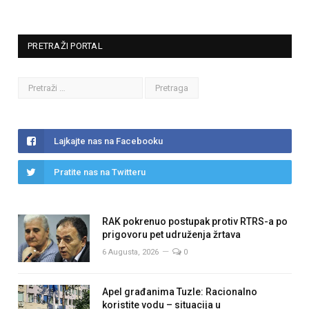
PRETRAŽI PORTAL
Lajkajte nas na Facebooku
Pratite nas na Twitteru
RAK pokrenuo postupak protiv RTRS-a po
prigovoru pet udruženja žrtava
6 Augusta, 2026
0
Apel građanima Tuzle: Racionalno
koristite vodu – situacija u