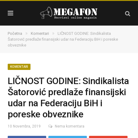
»
»
Početna
Komentari
LIČNOST GODINE: Sindikalista
Šatorović predlaže finansijski udar na Federaciju BiH i poreske
obveznike
KOMENTARI
LIČNOST GODINE: Sindikalista
Šatorović predlaže finansijski
udar na Federaciju BiH i
poreske obveznike
10 Novembra, 2019
Nema komentara