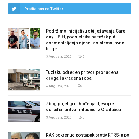
Pratite nas na Twitteru
Podržimo inicijativu obilježavanja Care
day u BiH, podsjetnika na težak put
osamostaljenja djece iz sistema javne
brige
3 Augusta, 2026
0
Tuzlaku određen pritvor, pronađena
droga i ukradena roba
4 Augusta, 2026
0
Zbog prijetnji i uhođenja djevojke,
određen pritvor mladiću iz Gradačca
3 Augusta, 2026
0
RAK pokrenuo postupak protiv RTRS-a po