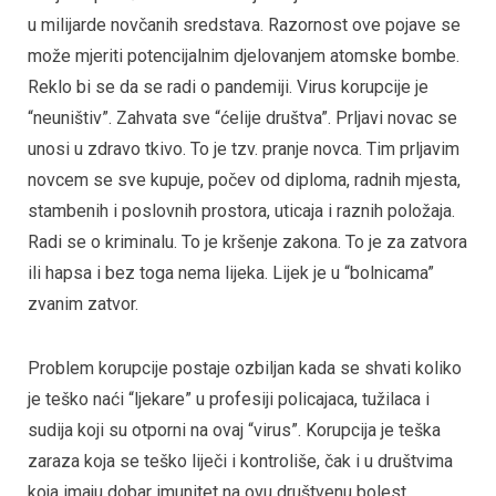
u milijarde novčanih sredstava. Razornost ove pojave se
može mjeriti potencijalnim djelovanjem atomske bombe.
Reklo bi se da se radi o pandemiji. Virus korupcije je
“neuništiv”. Zahvata sve “ćelije društva”. Prljavi novac se
unosi u zdravo tkivo. To je tzv. pranje novca. Tim prljavim
novcem se sve kupuje, počev od diploma, radnih mjesta,
stambenih i poslovnih prostora, uticaja i raznih položaja.
Radi se o kriminalu. To je kršenje zakona. To je za zatvora
ili hapsa i bez toga nema lijeka. Lijek je u “bolnicama”
zvanim zatvor.
Problem korupcije postaje ozbiljan kada se shvati koliko
je teško naći “ljekare” u profesiji policajaca, tužilaca i
sudija koji su otporni na ovaj “virus”. Korupcija je teška
zaraza koja se teško liječi i kontroliše, čak i u društvima
koja imaju dobar imunitet na ovu društvenu bolest.