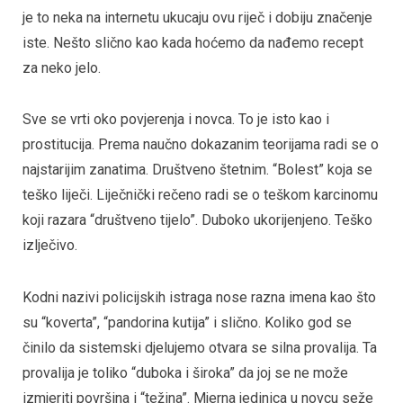
je to neka na internetu ukucaju ovu riječ i dobiju značenje
iste. Nešto slično kao kada hoćemo da nađemo recept
za neko jelo.
Sve se vrti oko povjerenja i novca. To je isto kao i
prostitucija. Prema naučno dokazanim teorijama radi se o
najstarijim zanatima. Društveno štetnim. “Bolest” koja se
teško liječi. Liječnički rečeno radi se o teškom karcinomu
koji razara “društveno tijelo”. Duboko ukorijenjeno. Teško
izlječivo.
Kodni nazivi policijskih istraga nose razna imena kao što
su “koverta”, “pandorina kutija” i slično. Koliko god se
činilo da sistemski djelujemo otvara se silna provalija. Ta
provalija je toliko “duboka i široka” da joj se ne može
izmjeriti površina i “težina”. Mjerna jedinica u novcu seže