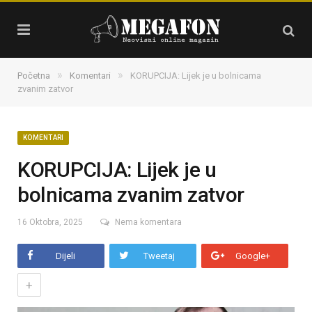
»
»
Početna
Komentari
KORUPCIJA: Lijek je u bolnicama
zvanim zatvor
KOMENTARI
KORUPCIJA: Lijek je u
bolnicama zvanim zatvor
16 Oktobra, 2025
Nema komentara
Dijeli
Tweetaj
Google+
+