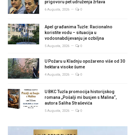
prigovoru pet udruženja žrtava
6 Augusta, 2026
0
Apel građanima Tuzle: Racionalno
koristite vodu – situacija u
vodosnabdijevanju je ozbiljna
5 Augusta, 2026
0
U Požaru u Kladnju opožareno više od 30
hektara visoke šume
4 Augusta, 2026
0
U BKC Tuzla promocija historijskog
romana „Pošalji mi busjen s Malina“,
autora Saliha Straševića
5 Augusta, 2026
0