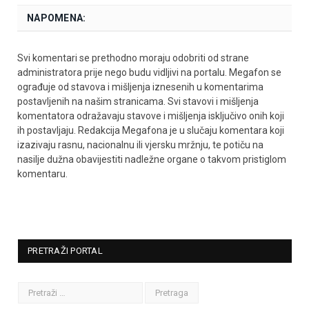
NAPOMENA:
Svi komentari se prethodno moraju odobriti od strane
administratora prije nego budu vidljivi na portalu. Megafon se
ograđuje od stavova i mišljenja iznesenih u komentarima
postavljenih na našim stranicama. Svi stavovi i mišljenja
komentatora odražavaju stavove i mišljenja isključivo onih koji
ih postavljaju. Redakcija Megafona je u slučaju komentara koji
izazivaju rasnu, nacionalnu ili vjersku mržnju, te potiču na
nasilje dužna obavijestiti nadležne organe o takvom pristiglom
komentaru.
PRETRAŽI PORTAL