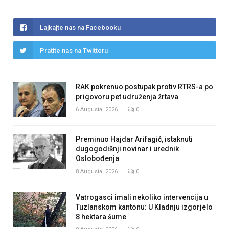
Lajkajte nas na Facebooku
Pratite nas na Twitteru
RAK pokrenuo postupak protiv RTRS-a po
prigovoru pet udruženja žrtava
6 Augusta, 2026
0
Preminuo Hajdar Arifagić, istaknuti
dugogodišnji novinar i urednik
Oslobođenja
8 Augusta, 2026
0
Vatrogasci imali nekoliko intervencija u
Tuzlanskom kantonu: U Kladnju izgorjelo
8 hektara šume