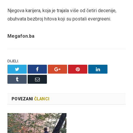
Njegova karijera, koja je trajala više od četiri decenije,
obuhvata bezbroj hitova koji su postali evergreeni.
Megafon.ba
DIJELI.
Twitter
Facebook
Google+
Pinterest
LinkedIn
Tumblr
Email
POVEZANI
ČLANCI