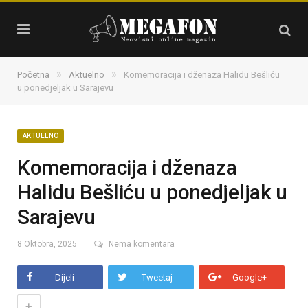
»
»
Početna
Aktuelno
Komemoracija i dženaza Halidu Bešliću
u ponedjeljak u Sarajevu
AKTUELNO
Komemoracija i dženaza
Halidu Bešliću u ponedjeljak u
Sarajevu
8 Oktobra, 2025
Nema komentara
Dijeli
Tweetaj
Google+
+