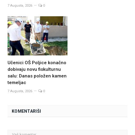
7 Augusta, 2026
0
Učenici OŠ Poljice konačno
dobivaju novu fiskulturnu
salu: Danas položen kamen
temeljac
7 Augusta, 2026
0
KOMENTARIŠI