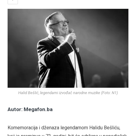
Halid Bešlić, legendarni izvođač narodne muzike (Foto: N1)
Autor: Megafon.ba
Komemoracija i dženaza legendarnom Halidu Bešliću,