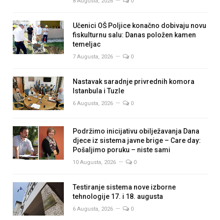
8 Augusta, 2026
0
Učenici OŠ Poljice konačno dobivaju novu
fiskulturnu salu: Danas položen kamen
temeljac
7 Augusta, 2026
0
Nastavak saradnje privrednih komora
Istanbula i Tuzle
6 Augusta, 2026
0
Podržimo inicijativu obilježavanja Dana
djece iz sistema javne brige – Care day:
Pošaljimo poruku – niste sami
10 Augusta, 2026
0
Testiranje sistema nove izborne
tehnologije 17. i 18. augusta
6 Augusta, 2026
0