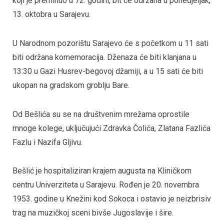
koji je preminuo u 72. godini, bit će održana u ponedjeljak,
13. oktobra u Sarajevu.
U Narodnom pozorištu Sarajevo će s početkom u 11 sati
biti održana komemoracija. Dženaza će biti klanjana u
13:30 u Gazi Husrev-begovoj džamiji, a u 15 sati će biti
ukopan na gradskom groblju Bare.
Od Bešlića su se na društvenim mrežama oprostile
mnoge kolege, uključujući Zdravka Čolića, Zlatana Fazlića
Fazlu i Nazifa Gljivu.
Bešlić je hospitaliziran krajem augusta na Kliničkom
centru Univerziteta u Sarajevu. Rođen je 20. novembra
1953. godine u Knežini kod Sokoca i ostavio je neizbrisiv
trag na muzičkoj sceni bivše Jugoslavije i šire.