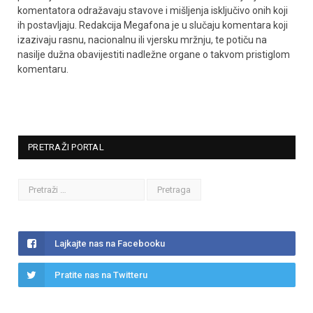
komentatora odražavaju stavove i mišljenja isključivo onih koji
ih postavljaju. Redakcija Megafona je u slučaju komentara koji
izazivaju rasnu, nacionalnu ili vjersku mržnju, te potiču na
nasilje dužna obavijestiti nadležne organe o takvom pristiglom
komentaru.
PRETRAŽI PORTAL
Lajkajte nas na Facebooku
Pratite nas na Twitteru