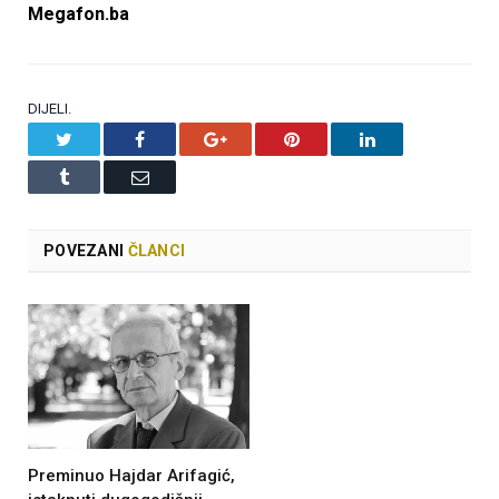
Megafon.ba
DIJELI.
Twitter
Facebook
Google+
Pinterest
LinkedIn
Tumblr
Email
POVEZANI
ČLANCI
Preminuo Hajdar Arifagić,