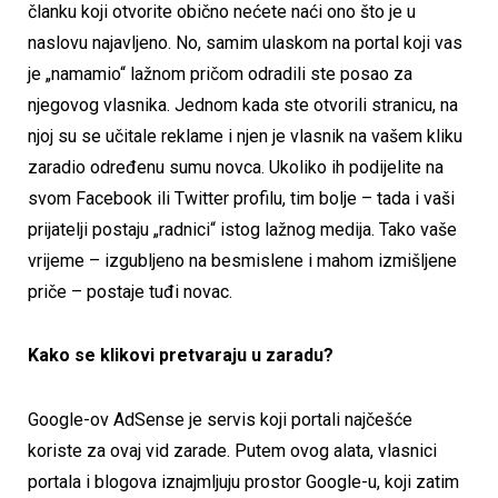
članku koji otvorite obično nećete naći ono što je u
naslovu najavljeno. No, samim ulaskom na portal koji vas
je „namamio“ lažnom pričom odradili ste posao za
njegovog vlasnika. Jednom kada ste otvorili stranicu, na
njoj su se učitale reklame i njen je vlasnik na vašem kliku
zaradio određenu sumu novca. Ukoliko ih podijelite na
svom Facebook ili Twitter profilu, tim bolje – tada i vaši
prijatelji postaju „radnici“ istog lažnog medija. Tako vaše
vrijeme – izgubljeno na besmislene i mahom izmišljene
priče – postaje tuđi novac.
Kako se klikovi pretvaraju u zaradu?
Google-ov AdSense je servis koji portali najčešće
koriste za ovaj vid zarade. Putem ovog alata, vlasnici
portala i blogova iznajmljuju prostor Google-u, koji zatim