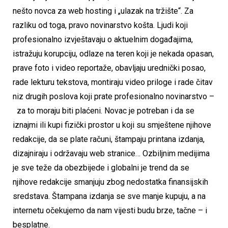
nešto novca za web hosting i „ulazak na tržište“. Za
razliku od toga, pravo novinarstvo košta. Ljudi koji
profesionalno izvještavaju o aktuelnim događajima,
istražuju korupciju, odlaze na teren koji je nekada opasan,
prave foto i video reportaže, obavljaju urednički posao,
rade lekturu tekstova, montiraju video priloge i rade čitav
niz drugih poslova koji prate profesionalno novinarstvo –
za to moraju biti plaćeni. Novac je potreban i da se
iznajmi ili kupi fizički prostor u koji su smještene njihove
redakcije, da se plate računi, štampaju printana izdanja,
dizajniraju i održavaju web stranice… Ozbiljnim medijima
je sve teže da obezbijede i globalni je trend da se
njihove redakcije smanjuju zbog nedostatka finansijskih
sredstava. Štampana izdanja se sve manje kupuju, a na
internetu očekujemo da nam vijesti budu brze, tačne – i
besplatne.