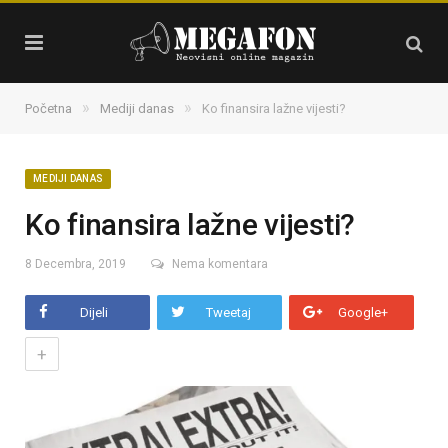
»
»
Početna
Mediji danas
Ko finansira lažne vijesti?
MEDIJI DANAS
Ko finansira lažne vijesti?
8 Decembra, 2019
Nema komentara
Dijeli
Tweetaj
Google+
+