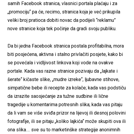
samih Facebook stranica, vlasnici portala plaćaju i za
„promociju“ pa će, recimo, stranica koja je već prikupila
veliki broj pratioca dobiti novac da podijeli “reklamu”
nove stranice koja tek počinje da gradi svoju publiku.
Da bi jedna Facebook stranica postala profitabilna, mora
biti posjećena, aktivna i stalno privlačiti posjete, kako bi
se povećala i vidljivost linkova koji vode na ovakve
portale. Kada vas razne stranice pozivaju da „lajkate i
šerate“ kičaste slike, „mudre izreke“, ljubavne stihove,
simpatične bebe ili recepte za kolače; kada vas podstiču
da izrazite saosjećanje za tužne sudbine ili lične
tragedije u komentarima potresnih slika; kada vas pitaju
da li vam se više sviđa prizor na lijevoj ili desnoj polovini
fotografije, ili se pitaju „koliko lajkića“ može skupiti ova ili
ona slika…. sve su to marketinške strategije anonimnih