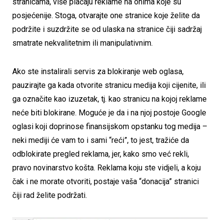
stranicama, više plaćaju reklame na onima koje su
posjećenije. Stoga, otvarajte one stranice koje želite da
podržite i suzdržite se od ulaska na stranice čiji sadržaj
smatrate nekvalitetnim ili manipulativnim.
Ako ste instalirali servis za blokiranje web oglasa,
pauzirajte ga kada otvorite stranicu medija koji cijenite, ili
ga označite kao izuzetak, tj. kao stranicu na kojoj reklame
neće biti blokirane. Moguće je da i na njoj postoje Google
oglasi koji doprinose finansijskom opstanku tog medija –
neki mediji će vam to i sami “reći”, to jest, tražiće da
odblokirate pregled reklama, jer, kako smo već rekli,
pravo novinarstvo košta. Reklama koju ste vidjeli, a koju
čak i ne morate otvoriti, postaje vaša “donacija” stranici
čiji rad želite podržati.