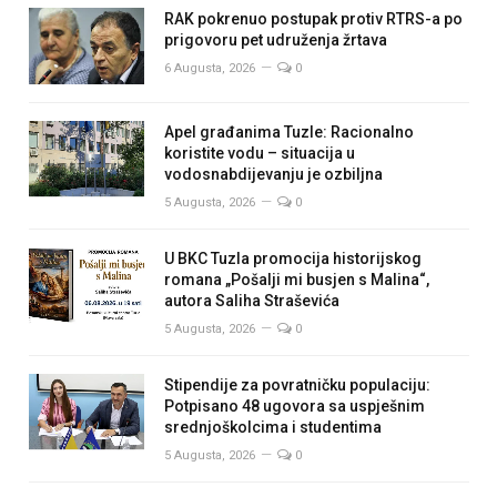
RAK pokrenuo postupak protiv RTRS-a po
prigovoru pet udruženja žrtava
6 Augusta, 2026
0
Apel građanima Tuzle: Racionalno
koristite vodu – situacija u
vodosnabdijevanju je ozbiljna
5 Augusta, 2026
0
U BKC Tuzla promocija historijskog
romana „Pošalji mi busjen s Malina“,
autora Saliha Straševića
5 Augusta, 2026
0
Stipendije za povratničku populaciju:
Potpisano 48 ugovora sa uspješnim
srednjoškolcima i studentima
5 Augusta, 2026
0