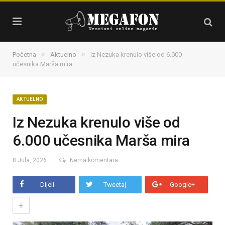
»
»
Početna
Aktuelno
Iz Nezuka krenulo više od 6.000
učesnika Marša mira
AKTUELNO
Iz Nezuka krenulo više od
6.000 učesnika Marša mira
8 Jula, 2026
Nema komentara
Dijeli
Tweetaj
Google+
+