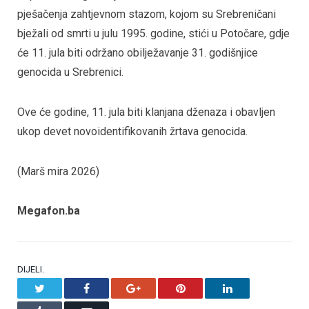
pješačenja zahtjevnom stazom, kojom su Srebreničani
bježali od smrti u julu 1995. godine, stići u Potočare, gdje
će 11. jula biti održano obilježavanje 31. godišnjice
genocida u Srebrenici.
Ove će godine, 11. jula biti klanjana dženaza i obavljen
ukop devet novoidentifikovanih žrtava genocida.
(Marš mira 2026)
Megafon.ba
DIJELI.
Twitter
Facebook
Google+
Pinterest
LinkedIn