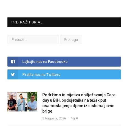
PRETRAŽI PORTAL
Lajkajte nas na Facebooku
Pratite nas na Twitteru
Podržimo inicijativu obilježavanja Care
day u BiH, podsjetnika na težak put
osamostaljenja djece iz sistema javne
brige
3 Augusta, 2026
0