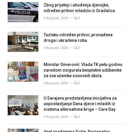
Zbog prijetnji i uhođenja djevojke,
određen pritvor mladiću iz Gradačca
3 Augusta, 2026
0
Tuzlaku određen pritvor, pronađena
droga i ukradena roba
4 Augusta, 2026
0
Ministar Omerović: Vlada TK petu godinu
zaredom osigurala besplatne udžbenike
za sve učenike osnovnih škola
3 Augusta, 2026
0
U Sarajevu predstavljena inicijativa za
uspostavljanje Dana djece i mladih iz
sistema alternativne brige – Care Day
3 Augusta, 2026
0
Apel građanima Tuzle: Racionalno