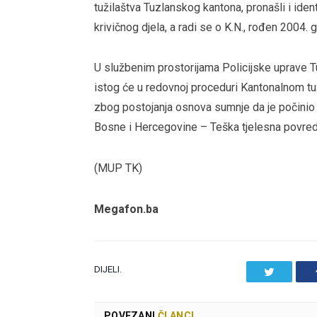
tužilaštva Tuzlanskog kantona, pronašli i iden
krivičnog djela, a radi se o K.N., rođen 2004. 
U službenim prostorijama Policijske uprave Tuz
istog će u redovnoj proceduri Kantonalnom tu
zbog postojanja osnova sumnje da je počinio k
Bosne i Hercegovine – Teška tjelesna povred
(MUP TK)
Megafon.ba
DIJELI.
Twitter
POVEZANI
ČLANCI