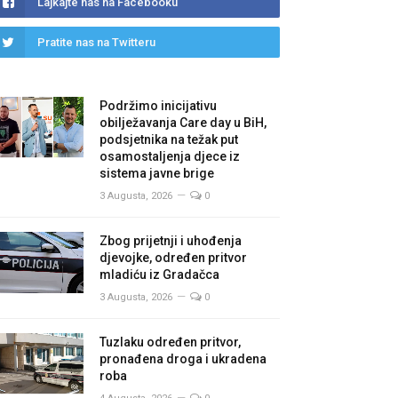
Lajkajte nas na Facebooku
Pratite nas na Twitteru
Podržimo inicijativu
obilježavanja Care day u BiH,
podsjetnika na težak put
osamostaljenja djece iz
sistema javne brige
3 Augusta, 2026
0
Zbog prijetnji i uhođenja
djevojke, određen pritvor
mladiću iz Gradačca
3 Augusta, 2026
0
Tuzlaku određen pritvor,
pronađena droga i ukradena
roba