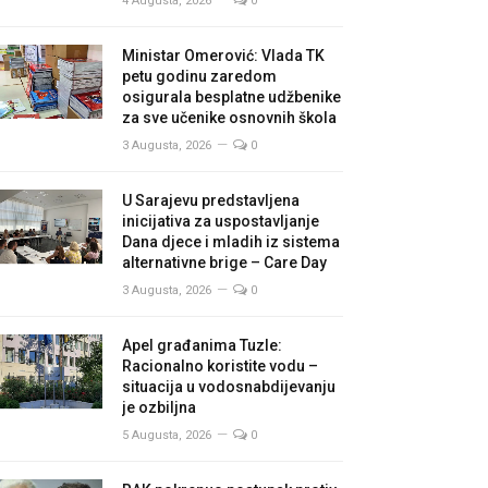
4 Augusta, 2026
0
Ministar Omerović: Vlada TK
petu godinu zaredom
osigurala besplatne udžbenike
za sve učenike osnovnih škola
3 Augusta, 2026
0
U Sarajevu predstavljena
inicijativa za uspostavljanje
Dana djece i mladih iz sistema
alternativne brige – Care Day
3 Augusta, 2026
0
Apel građanima Tuzle:
Racionalno koristite vodu –
situacija u vodosnabdijevanju
je ozbiljna
5 Augusta, 2026
0