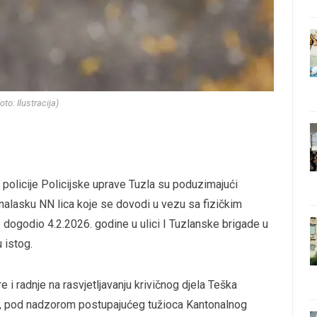
oto: Ilustracija)
ke policije Policijske uprave Tuzla su poduzimajući
pronalasku NN lica koje se dovodi u vezu sa fizičkim
 dogodio 4.2.2026. godine u ulici I Tuzlanske brigade u
 istog.
i radnje na rasvjetljavanju krivičnog djela Teška
su, pod nadzorom postupajućeg tužioca Kantonalnog