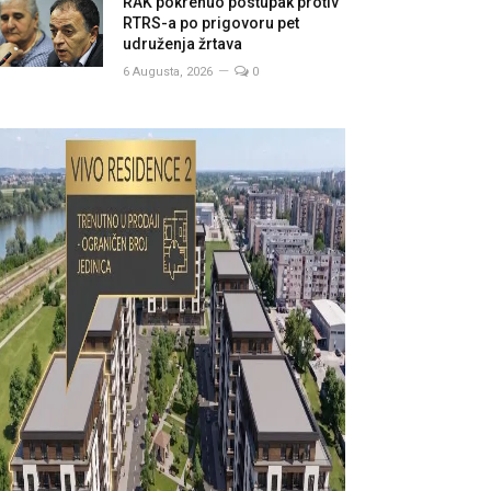
RAK pokrenuo postupak protiv
RTRS-a po prigovoru pet
udruženja žrtava
6 Augusta, 2026
0