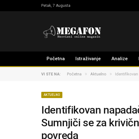
Petak, 7 Augusta
Početna
Istraživanje
Analize
»
»
Početna
Aktuelno
Identifikovan
VI STE NA:
AKTUELNO
Identifikovan napadač
Sumnjiči se za krivičn
povreda