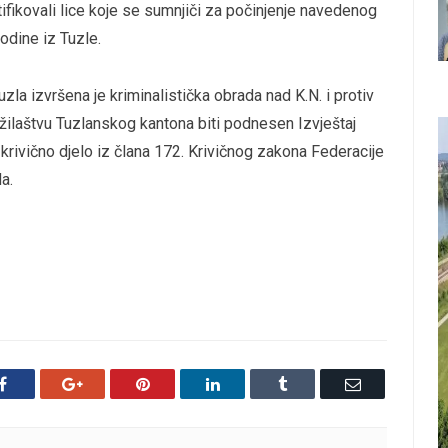
tifikovali lice koje se sumnjiči za počinjenje navedenog
godine iz Tuzle.
la izvršena je kriminalistička obrada nad K.N. i protiv
žilaštvu Tuzlanskog kantona biti podnesen Izvještaj
rivično djelo iz člana 172. Krivičnog zakona Federacije
a.
Facebook
Google+
Pinterest
LinkedIn
Tumblr
Email