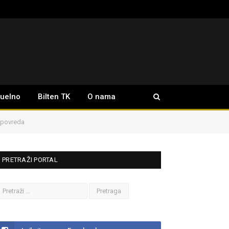
tuelno
Bilten TK
O nama
a povreda
PRETRAŽI PORTAL