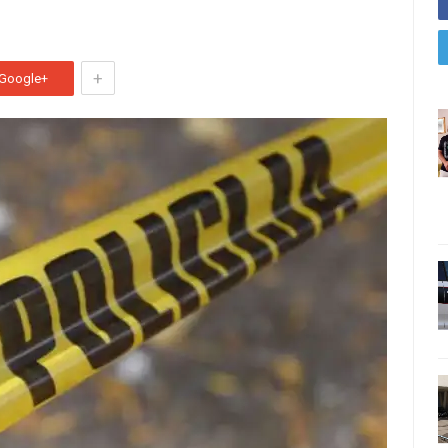
+
Google+