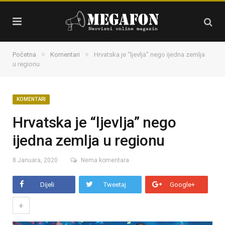
»
»
Početna
Komentari
Hrvatska je “ljevlja” nego ijedna zemlja
u regionu
KOMENTARI
Hrvatska je “ljevlja” nego
ijedna zemlja u regionu
8 Januara, 2020
Nema komentara
Dijeli
Tweetaj
Google+
+