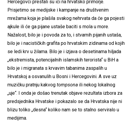
Hercegovci prestali su ići na hrvatsko primorje.
Prisjetimo se medijske i kampanje na društvenim
mrežama koja je plašila svakog nehrvata da će ga pojesti
ajkule ili će ga pijane ustaše baciti s mola u more.
Nažalost, bilo je i povoda za to, i stvarnih pijanih ustaša,
bilo je i nacističkih grafita po hrvatskim zidinama od kojih
se ledi krv u žilama. Bilo je i izjava o desetinama hiljada
„ekstremista, potencijalnih islamskih terorista“ u BiH a
bilo je i migranata s krvavim tabanima zaspalih u
Hrvatskoj a osvanulih u Bosni i Hercegovini. A sve uz
muzičku pratnju kakvog
tompsona
ili nekog lokalnog
„uje“. I onda je došao trenutak objave rezultata izbora za
predsjednika Hrvatske i pokazalo se da Hrvatska nije ni
blizu toliko „desna“ koliko nam se to stalno serviralo u
medijima.