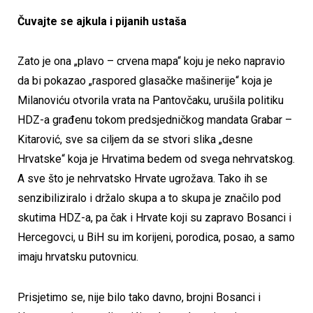
Čuvajte se ajkula i pijanih ustaša
Zato je ona „plavo – crvena mapa“ koju je neko napravio
da bi pokazao „raspored glasačke mašinerije“ koja je
Milanoviću otvorila vrata na Pantovčaku, urušila politiku
HDZ-a građenu tokom predsjedničkog mandata Grabar –
Kitarović, sve sa ciljem da se stvori slika „desne
Hrvatske“ koja je Hrvatima bedem od svega nehrvatskog.
A sve što je nehrvatsko Hrvate ugrožava. Tako ih se
senzibiliziralo i držalo skupa a to skupa je značilo pod
skutima HDZ-a, pa čak i Hrvate koji su zapravo Bosanci i
Hercegovci, u BiH su im korijeni, porodica, posao, a samo
imaju hrvatsku putovnicu.
Prisjetimo se, nije bilo tako davno, brojni Bosanci i