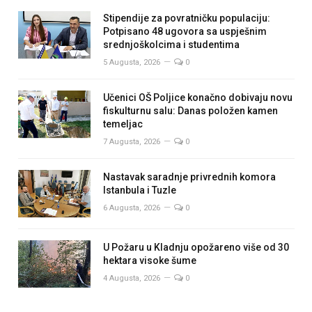
Stipendije za povratničku populaciju:
Potpisano 48 ugovora sa uspješnim
srednjoškolcima i studentima
5 Augusta, 2026
0
Učenici OŠ Poljice konačno dobivaju novu
fiskulturnu salu: Danas položen kamen
temeljac
7 Augusta, 2026
0
Nastavak saradnje privrednih komora
Istanbula i Tuzle
6 Augusta, 2026
0
U Požaru u Kladnju opožareno više od 30
hektara visoke šume
4 Augusta, 2026
0