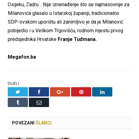
Osijeku, Zadru… Nije iznenađenje što se najmasovnije za
Milanovića glasalo u Istarskoj županiji, tradicionalno
SDP-ovskom uporištu ali zanimljivo je da je Milanović
pobijedio i u Velikom Trgovišću, rodnom mjestu prvog
predsjednika Hrvatske
Franje Tuđmana.
Megafon.ba
DIJELI.
Twitter
Facebook
Google+
Pinterest
LinkedIn
Tumblr
Email
POVEZANI
ČLANCI