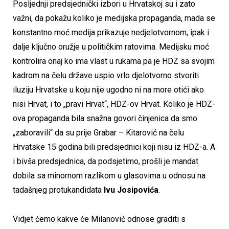
Posljednji predsjednički izbori u Hrvatskoj su i zato
važni, da pokažu koliko je medijska propaganda, mada se
konstantno moć medija prikazuje nedjelotvornom, ipak i
dalje ključno oružje u političkim ratovima. Medijsku moć
kontrolira onaj ko ima vlast u rukama pa je HDZ sa svojim
kadrom na čelu države uspio vrlo djelotvorno stvoriti
iluziju Hrvatske u koju nije ugodno ni na more otići ako
nisi Hrvat, i to „pravi Hrvat“, HDZ-ov Hrvat. Koliko je HDZ-
ova propaganda bila snažna govori činjenica da smo
„zaboravili“ da su prije Grabar – Kitarović na čelu
Hrvatske 15 godina bili predsjednici koji nisu iz HDZ-a. A
i bivša predsjednica, da podsjetimo, prošli je mandat
dobila sa minornom razlikom u glasovima u odnosu na
tadašnjeg protukandidata
Ivu Josipovića
.
Vidjet ćemo kakve će Milanović odnose graditi s