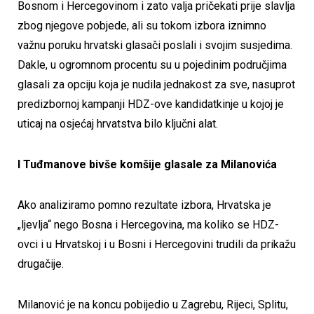
Bosnom i Hercegovinom i zato valja pričekati prije slavlja
zbog njegove pobjede, ali su tokom izbora iznimno
važnu poruku hrvatski glasači poslali i svojim susjedima.
Dakle, u ogromnom procentu su u pojedinim područjima
glasali za opciju koja je nudila jednakost za sve, nasuprot
predizbornoj kampanji HDZ-ove kandidatkinje u kojoj je
uticaj na osjećaj hrvatstva bilo ključni alat.
I Tuđmanove bivše komšije glasale za Milanovića
Ako analiziramo pomno rezultate izbora, Hrvatska je
„ljevlja“ nego Bosna i Hercegovina, ma koliko se HDZ-
ovci i u Hrvatskoj i u Bosni i Hercegovini trudili da prikažu
drugačije.
Milanović je na koncu pobijedio u Zagrebu, Rijeci, Splitu,