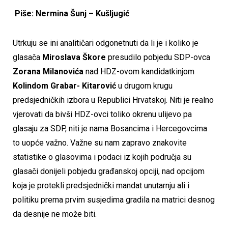
Piše: Nermina Šunj – Kušljugić
Utrkuju se ini analitičari odgonetnuti da li je i koliko je
glasača
Miroslava Škore
presudilo pobjedu SDP-ovca
Zorana Milanovića
nad HDZ-ovom kandidatkinjom
Kolindom Grabar- Kitarović
u drugom krugu
predsjedničkih izbora u Republici Hrvatskoj. Niti je realno
vjerovati da bivši HDZ-ovci toliko okrenu ulijevo pa
glasaju za SDP, niti je nama Bosancima i Hercegovcima
to uopće važno. Važne su nam zapravo znakovite
statistike o glasovima i podaci iz kojih područja su
glasači donijeli pobjedu građanskoj opciji, nad opcijom
koja je protekli predsjednički mandat unutarnju ali i
politiku prema prvim susjedima gradila na matrici desnog
da desnije ne može biti.