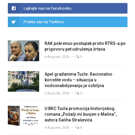
Lajkajte nas na Facebooku
Pratite nas na Twitteru
RAK pokrenuo postupak protiv RTRS-a po
prigovoru pet udruženja žrtava
6 Augusta, 2026
0
Apel građanima Tuzle: Racionalno
koristite vodu – situacija u
vodosnabdijevanju je ozbiljna
5 Augusta, 2026
0
U BKC Tuzla promocija historijskog
romana „Pošalji mi busjen s Malina“,
autora Saliha Straševića
5 Augusta, 2026
0